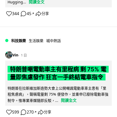
閱讀全文
Hugging...
344
45
分享
↗
科技娛樂
生活娛樂
城中熱話
Vin
1 日
特朗普嘲電動車主有里程病 剩 75% 電
量即焦慮發作 狂言一手終結電車指令
特朗普在拉斯維加斯造勢大會上公開嘲諷電動車車主患有「里
程焦慮病」，聲稱電量剩 75% 便發作，並重申已廢除電動車強
閱讀全文
制令。惟專業車媒隨即反駁，...
599
270
分享
↗