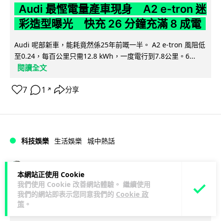
Audi 最慳電量產車現身 A2 e-tron 迷
彩造型曝光 快充 26 分鐘充滿 8 成電
Audi 呢部新車，能耗竟然係25年前嘅一半。 A2 e-tron 風阻低
至0.24，每百公里只需12.8 kWh，一度電行到7.8公里。6...
閱讀全文
7
1
分享
↗
科技娛樂
生活娛樂
城中熱話
Vin
2 日
本網站正使用 Cookie
我們使用 Cookie 改善網站體驗。 繼續使用
法國 8 月 11 日出新例 未經同意嚴禁
我們的網站即表示您同意我們的
Cookie 政
策
。
Cold Call 違規企業最高罰 345 萬