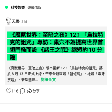
科技娛樂
遊戲情報
天恩
2 日
《魔獸世界：至暗之夜》12.1 「烏拉特
克的詛咒」專訪：巢穴不為提高世界首
領門檻而設 《諸王之眠》縮短約 10 分
鐘
《魔獸世界：至暗之夜》版本更新 12.1「烏拉特克的詛咒」將
於 8 月 13 日正式上線，帶來全新區域「盤蛇島」、地城「毒牙
閱讀全文
祭壇」、新型態世...
116
分享