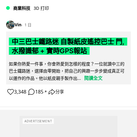
商業科技
3D 打印
Vin
1 日
中三巴士鐵路迷 自製紙皮遙控巴士 門,
水撥識郁 + 實時GPS報站
如果你熱愛一件事，你會熱愛到怎樣的程度？一位就讀中三的
巴士鐵路迷，選擇由零開始，把自己的興趣一步步變成真正可
閱讀全文
以運作的作品。他以紙皮親手製作出...
3,348
185
分享
↗
ADVERTISEMENT