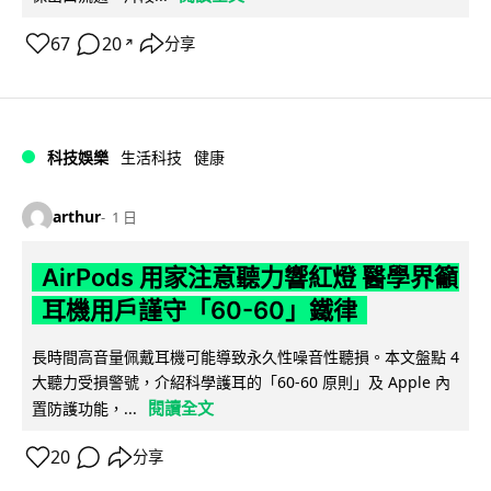
67
20
分享
↗
科技娛樂
生活科技
健康
arthur
1 日
AirPods 用家注意聽力響紅燈 醫學界籲
耳機用戶謹守「60-60」鐵律
長時間高音量佩戴耳機可能導致永久性噪音性聽損。本文盤點 4
大聽力受損警號，介紹科學護耳的「60-60 原則」及 Apple 內
閱讀全文
置防護功能，...
20
分享