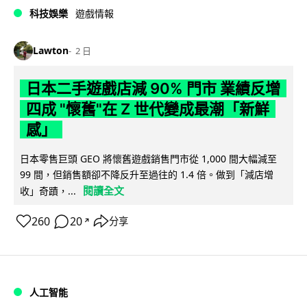
科技娛樂
遊戲情報
Lawton
2 日
日本二手遊戲店減 90% 門市 業績反增
四成 "懷舊"在 Z 世代變成最潮「新鮮
感」
日本零售巨頭 GEO 將懷舊遊戲銷售門市從 1,000 間大幅減至
99 間，但銷售額卻不降反升至過往的 1.4 倍。做到「減店增
閱讀全文
收」奇蹟，...
260
20
分享
↗
人工智能