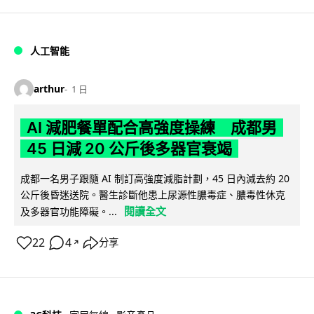
人工智能
arthur
1 日
AI 減肥餐單配合高強度操練 成都男
45 日減 20 公斤後多器官衰竭
成都一名男子跟隨 AI 制訂高強度減脂計劃，45 日內減去約 20
公斤後昏迷送院。醫生診斷他患上尿源性膿毒症、膿毒性休克
閱讀全文
及多器官功能障礙。...
22
4
分享
↗