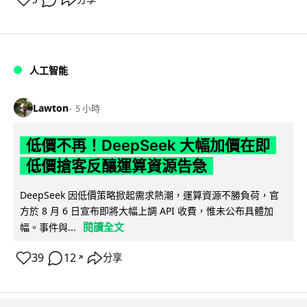
人工智能
Lawton
5 小時
低價不再！DeepSeek 大幅加價在即
低價搶客反釀運算資源告急
DeepSeek 因低價策略掀起需求熱潮，運算資源不勝負荷，官
方於 8 月 6 日宣布即將大幅上調 API 收費，惟未公布具體加
閱讀全文
幅。事件與...
39
12
分享
↗