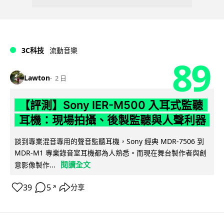
3C科技
流動音樂
89
Lawton
2 日
【評測】Sony IER-M500 入耳式監聽
耳機：現場拍攝、後製監聽與人聲利器
談到專業混音專用的聲音監聽耳機，Sony 經典 MDR-7506 到
MDR-M1 專業錄音室耳機都為人熟悉。而現在舞台製作者與創
閱讀全文
意影像製作...
39
5
分享
↗