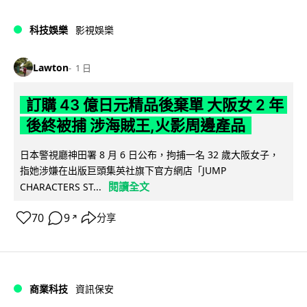
科技娛樂
影視娛樂
Lawton
1 日
訂購 43 億日元精品後棄單 大阪女 2 年
後終被捕 涉海賊王,火影周邊產品
日本警視廳神田署 8 月 6 日公布，拘捕一名 32 歲大阪女子，
指她涉嫌在出版巨頭集英社旗下官方網店「JUMP
閱讀全文
CHARACTERS ST...
70
9
分享
↗
商業科技
資訊保安