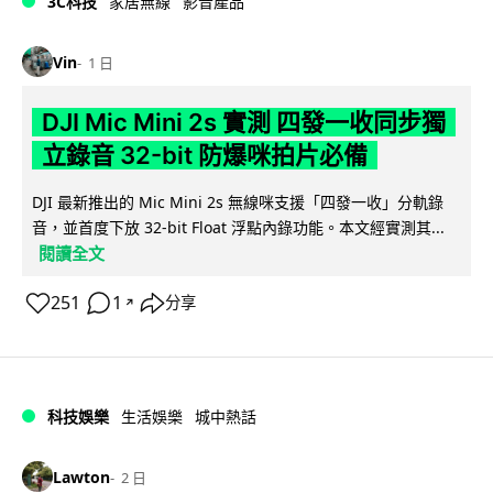
3C科技
家居無線
影音產品
Vin
1 日
DJI Mic Mini 2s 實測 四發一收同步獨
立錄音 32-bit 防爆咪拍片必備
DJI 最新推出的 Mic Mini 2s 無線咪支援「四發一收」分軌錄
音，並首度下放 32-bit Float 浮點內錄功能。本文經實測其...
閱讀全文
251
1
分享
↗
科技娛樂
生活娛樂
城中熱話
Lawton
2 日