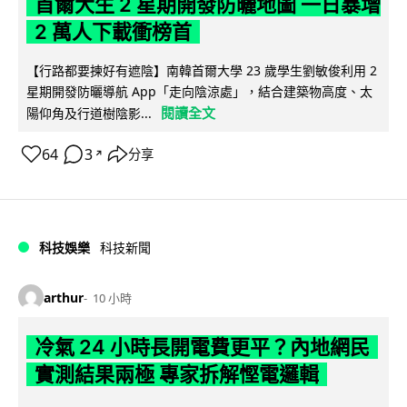
首爾大生 2 星期開發防曬地圖 一日暴增
2 萬人下載衝榜首
【行路都要揀好有遮陰】南韓首爾大學 23 歲學生劉敏俊利用 2
星期開發防曬導航 App「走向陰涼處」，結合建築物高度、太
閱讀全文
陽仰角及行道樹陰影...
64
3
分享
↗
科技娛樂
科技新聞
arthur
10 小時
冷氣 24 小時長開電費更平？內地網民
實測結果兩極 專家拆解慳電邏輯