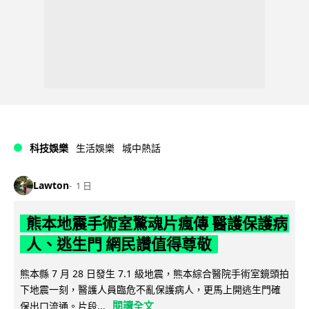
科技娛樂
生活娛樂
城中熱話
Lawton
1 日
熊本地震手術室驚魂片瘋傳 醫護保護病
人、逃生門 網民讚值得尊敬
熊本縣 7 月 28 日發生 7.1 級地震，熊本綜合醫院手術室鏡頭拍
下地震一刻，醫護人員臨危不亂保護病人，更馬上開逃生門確
閱讀全文
保出口流通。片段...