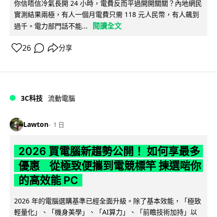
你信唔信冷氣長開 24 小時，電費反而平過開開關關？內地網民
實測結果兩極，有人一個月電費只需 118 元人民幣，有人飆到
閱讀全文
過千。電力部門話不能...
26
分享
3C科技
流動電腦
Lawton
1 日
2026 買電腦新趨勢公開！ 如何享最多
優惠 從極致便攜到電競標竿 揀選啱你
的高效能 PC
2026 年的電腦選購基準已經全面升級。除了基本效能，「極致
輕量化」、「機身美學」、「AI算力」、「前瞻技術加持」以