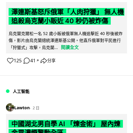
澤連斯基怒斥俄軍「人肉狩獵」 無人機
追殺烏克蘭小販近 40 秒仍被炸傷
烏克蘭克爾松一名 52 歲小販被俄軍無人機追擊近 40 秒後被炸
傷，影片由烏克蘭總統澤連斯基公開。他直斥俄軍對平民進行
閱讀全文
「狩獵式」攻擊，烏克蘭...
125
41
分享
↗
人工智能
Lawton
2 日
中國湖北男自學 AI 「煉金術」 屋內煉
金冒濃煙驚動全區