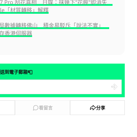
e 17 Pro 刮花真相 日媒：抹幾下"花痕"即消失
ple「材質轉移」解釋
金局數據轉移佛山 積金易駁斥「說法不實」
存香港伺服器
📮
送到電子郵箱
看留言
分享