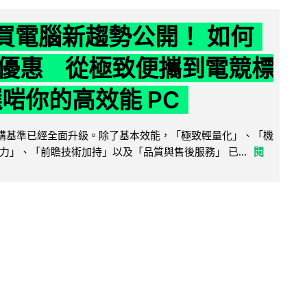
6 買電腦新趨勢公開！ 如何
優惠 從極致便攜到電競標
選啱你的高效能 PC
腦選購基準已經全面升級。除了基本效能，「極致輕量化」、「機
力」、「前瞻技術加持」以及「品質與售後服務」 已...
閱