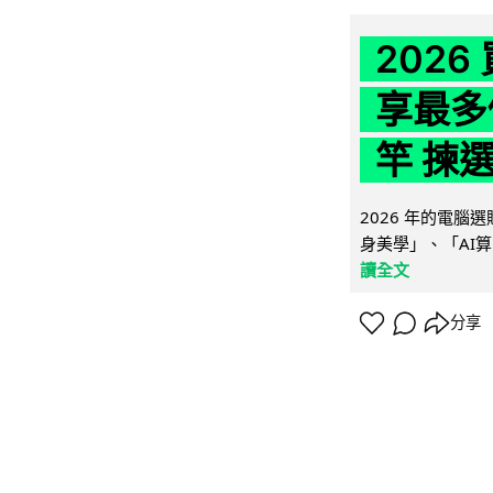
202
享最多
竿 揀
2026 年的電
身美學」、「AI算
讀全文
分享