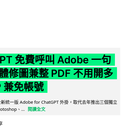
GPT 免費呼叫 Adobe 一句
體修圖兼整 PDF 不用開多
P 兼免帳號
全新統一版 Adobe for ChatGPT 外掛，取代去年推出三個獨立
otoshop、...
閱讀全文
享