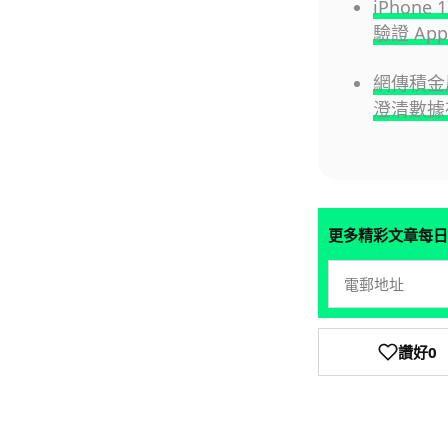
iPhon
驗證 Ap
網傳積
澄清數據
更多精彩文章每日
讚好
0