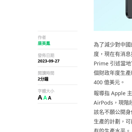
作者
唐美鳳
為了減少對中國的
度，現在有消息
發佈日期
2023-09-27
Prime 引述當
個財政年度生產總
閱讀時間
2分鐘
400 億美元。
字體大小
報導指 Apple
A
A
A
AirPods，現
該名不願公開身
生產的計劃，可
有的生產水平。