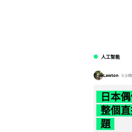
人工智能
Lawton
3 小時
日本偶
整個直
題