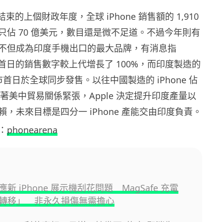
 月結束的上個財政年度，全球 iPhone 銷售額的 1,910
只佔 70 億美元，數目還是微不足道。不過今年則有
e 不但成為印度手機出口的最大品牌，有消息指
5 上市首日的銷售數字較上代增長了 100%，而印度製造的
上市首日於全球同步發售。以往中國製造的 iPhone 佔
隨著美中貿易關係緊張，Apple 決定提升印度產量以
，未來目標是四分一 iPhone 產能交由印度負責。
：
phonearena
回應新 iPhone 展示機刮花問題 MagSafe 充電
轉移」 非永久損傷無需擔心