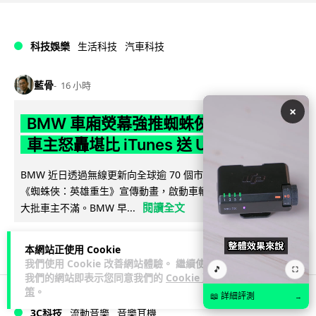
科技娛樂
生活科技
汽車科技
藍骨
16 小時
×
BMW 車廂熒幕強推蜘蛛俠電影廣告
車主怒轟堪比 iTunes 送 U2 專輯翻版
BMW 近日透過無線更新向全球逾 70 個市場車輛中控熒幕推送
《蜘蛛俠：英雄重生》宣傳動畫，啟動車輛即彈出通知，觸發
閱讀全文
大批車主不滿。BMW 早...
27
1
分享
↗
本網站正使用 Cookie
我們使用 Cookie 改善網站體驗。 繼續使用
🎵
⛶
我們的網站即表示您同意我們的
Cookie 政
策
。
📖 詳細評測
→
3C科技
流動音樂
音樂耳機