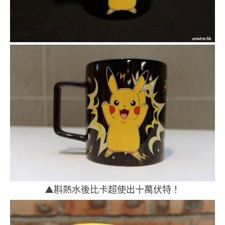
▲斟熱水後比卡超使出十萬伏特！