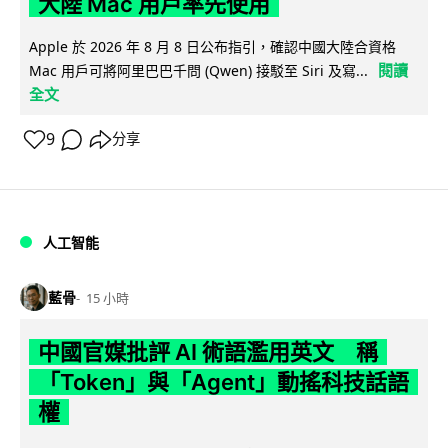
大陸 Mac 用戶率先使用
Apple 於 2026 年 8 月 8 日公布指引，確認中國大陸合資格
閱讀
Mac 用戶可將阿里巴巴千問 (Qwen) 接駁至 Siri 及寫...
全文
9
分享
人工智能
藍骨
15 小時
中國官媒批評 AI 術語濫用英文 稱
「Token」與「Agent」動搖科技話語
權