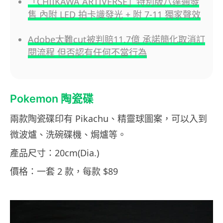
「CHIIKAWA ARTIVERSE」特別版八達通發
售 內附 LED 拍卡識發光 + 附 7-11 獨家聲效
Adobe太難cut被判賠11.7億 承諾簡化取消訂
閱流程 但否認有任何不當行為
Pokemon 陶瓷碟
兩款陶瓷碟印有 Pikachu、精靈球圖案，可以入到
微波爐、洗碗碟機、焗爐等。
產品尺寸：20cm(Dia.)
價格：一套 2 款，每款 $89