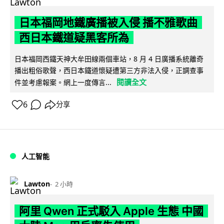
日本福岡地鐵廣播被入侵 播不雅歌曲
西日本鐵道疑黑客所為
日本福岡西鐵天神大牟田線兩個車站，8 月 4 日廣播系統離奇
播出粗俗歌聲，西日本鐵道懷疑遭第三方非法入侵，正調查事
閱讀全文
件並考慮報案。網上一度傳言...
6
分享
人工智能
Lawton
2 小時
阿里 Qwen 正式駁入 Apple 生態 中國