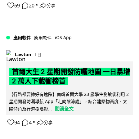
69
20
分享
↗
iOS App
應用軟件
應用軟件
Lawton
1 日
首爾大生 2 星期開發防曬地圖 一日暴增
2 萬人下載衝榜首
【行路都要揀好有遮陰】南韓首爾大學 23 歲學生劉敏俊利用 2
星期開發防曬導航 App「走向陰涼處」，結合建築物高度、太
閱讀全文
陽仰角及行道樹陰影...
94
4
分享
↗