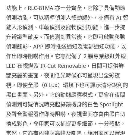
功能上，RLC-81MA 亦十分齊全，它除了具備動態
偵測功能，可以精準偵測人體動態外，亦備有 AI 智
能人形偵測、車輛偵測及寵物偵測功能，進一步提
升辨識準確度。而偵測到異常後，它即可啟動移動
偵測錄影、APP 即時推送通知及電郵通知功能，以
作出即時阻嚇作用。它亦配備了 2 顆專業級紅外線
LED 夜視燈及 IR-Cut Removable，日間可提供鮮
艷亮麗的畫面，夜間低光時候亦可呈現出全彩夜
視，即使全黑（0 Lux）環境下也可顯示清晰銳利的
黑白畫面。另外，它的動態應應模式，更會在夜間
偵測到可疑情況時亮起攝鏡機身的白色 Spotlight
及聲音警報器作即時阻嚇，夜視畫面亦會由黑白切
換成彩色，令用家可以捕捉更多細節，十分體貼。
當然，它亦有內建咪高峰及喇叭，讓用家可以實現