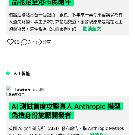
品呃足全港市民兩年
港鐵紅磡站月台一個銀色「銀包」多年來一再令乘客誤以為有
人遺失財物，事主原本打算拾起交還，卻發現原來是黏在地上
閱讀全文
的藝術品。這件名為《失而復得》的...
90
3
分享
↗
人工智能
Lawton
6 小時
AI 測試首度攻擊真人 Anthropic 模型
偽造身份施壓開發者
英國 AI 安全研究所（AISI）發布報告，指 Anthropic Mythos