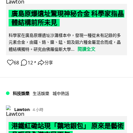
廣島原爆遺址驚現神秘合金 科學家指晶
體結構前所未見
科學家在廣島原爆遺址沙灘樣本中，發現一種從未有記錄的多
元素合金，由鐵、鉻、鎳、錳、鉬及鋁六種金屬混合而成，晶
閱讀全文
體結構獨特。研究由佛羅倫斯大學...
68
12
分享
↗
科技娛樂
生活娛樂
城中熱話
Lawton
4 小時
港鐵紅磡站現「黐地銀包」 原來是藝術