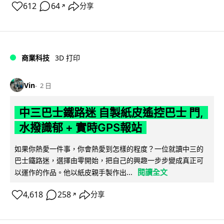
612
64
分享
↗
商業科技
3D 打印
Vin
2 日
中三巴士鐵路迷 自製紙皮遙控巴士 門,
水撥識郁 + 實時GPS報站
如果你熱愛一件事，你會熱愛到怎樣的程度？一位就讀中三的
巴士鐵路迷，選擇由零開始，把自己的興趣一步步變成真正可
閱讀全文
以運作的作品。他以紙皮親手製作出...
4,618
258
分享
↗