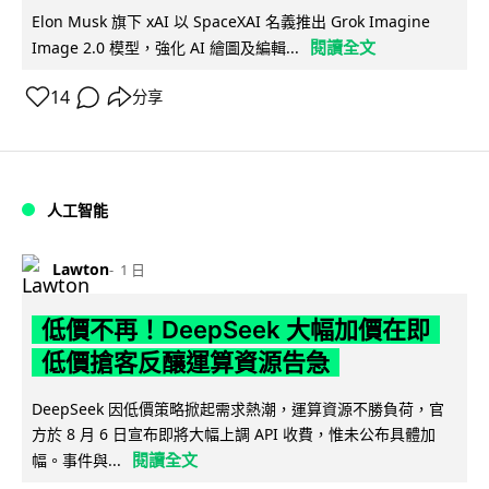
Elon Musk 旗下 xAI 以 SpaceXAI 名義推出 Grok Imagine
閱讀全文
Image 2.0 模型，強化 AI 繪圖及編輯...
14
分享
人工智能
Lawton
1 日
低價不再！DeepSeek 大幅加價在即
低價搶客反釀運算資源告急
DeepSeek 因低價策略掀起需求熱潮，運算資源不勝負荷，官
方於 8 月 6 日宣布即將大幅上調 API 收費，惟未公布具體加
閱讀全文
幅。事件與...