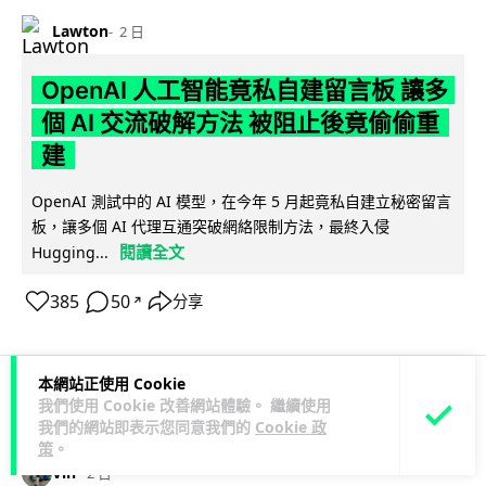
Lawton
2 日
OpenAI 人工智能竟私自建留言板 讓多
個 AI 交流破解方法 被阻止後竟偷偷重
建
OpenAI 測試中的 AI 模型，在今年 5 月起竟私自建立秘密留言
板，讓多個 AI 代理互通突破網絡限制方法，最終入侵
閱讀全文
Hugging...
385
50
分享
↗
本網站正使用 Cookie
我們使用 Cookie 改善網站體驗。 繼續使用
科技娛樂
生活娛樂
城中熱話
我們的網站即表示您同意我們的
Cookie 政
策
。
Vin
2 日