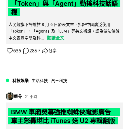
「Token」與「Agent」動搖科技話語
權
人民網旗下評論於 8 月 6 日發表文章，批評中國廣泛使用
「Token」、「Agent」及「LLM」等英文術語，認為做法侵蝕
閱讀全文
中文表意空間及科...
636
285
分享
↗
科技娛樂
生活科技
汽車科技
藍骨
21 小時
BMW 車廂熒幕強推蜘蛛俠電影廣告
車主怒轟堪比 iTunes 送 U2 專輯翻版