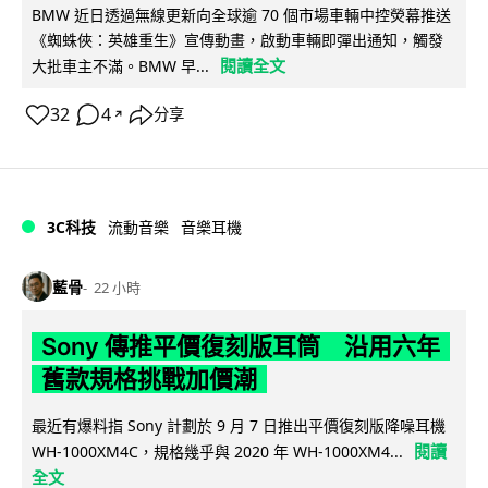
BMW 近日透過無線更新向全球逾 70 個市場車輛中控熒幕推送
《蜘蛛俠：英雄重生》宣傳動畫，啟動車輛即彈出通知，觸發
閱讀全文
大批車主不滿。BMW 早...
32
4
分享
↗
3C科技
流動音樂
音樂耳機
藍骨
22 小時
Sony 傳推平價復刻版耳筒 沿用六年
舊款規格挑戰加價潮
最近有爆料指 Sony 計劃於 9 月 7 日推出平價復刻版降噪耳機
閱讀
WH-1000XM4C，規格幾乎與 2020 年 WH-1000XM4...
全文