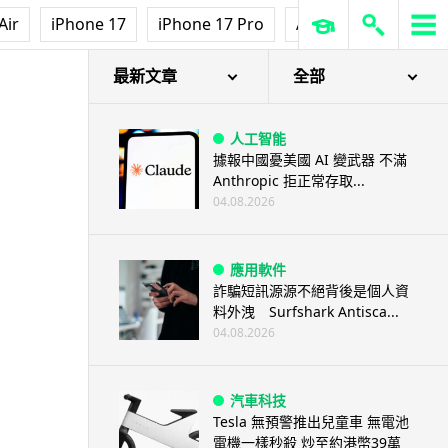
Air
iPhone 17
iPhone 17 Pro
AirPods Pro 3
Ap
最新文章
全部
人工智能
據報中國憂美國 AI 變武器 不滿
Anthropic 拒正常存取...
04.08.2026
應用軟件
詐騙短訊源源不絕背後是個人資
料外洩 Surfshark Antisca...
04.08.2026
汽車科技
Tesla 無預警推出兒童車 無電池
電機一樣秒殺 炒至約港幣39萬