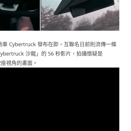
電動車 Cybertruck 發布在即，互聯名日前則流傳一條
Cybertruck 沙龍」的 56 秒影片，拍攝懷疑是
 駕駛座視角的畫面。