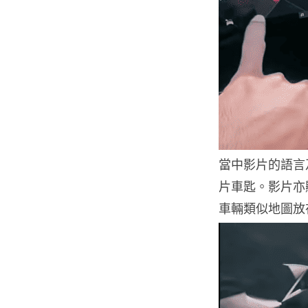
當中影片的語言及
片車匙。影片亦顯示
車輛類似地圖放