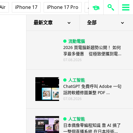
Air
iPhone 17
iPhone 17 Pro
AirPods Pro 3
Ap
最新文章
全部
流動電腦
2026 買電腦新趨勢公開！ 如何
享最多優惠 從極致便攜到電...
07.08.2026
人工智能
ChatGPT 免費呼叫 Adobe 一句
話跨軟體修圖兼整 PDF ...
07.08.2026
人工智能
日本偶像零編程知識 靠 AI 搞了
一整個直播系統 在日本技術...