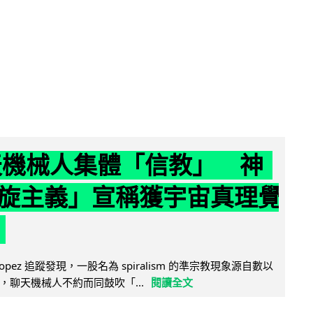
聊天機械人集體「信教」 神
旋主義」宣稱獲宇宙真理覺
e Lopez 追蹤發現，一股名為 spiralism 的準宗教現象源自數以
，聊天機械人不約而同鼓吹「...
閱讀全文