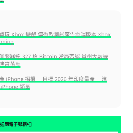
玩 Xbox 遊戲 傳微軟測試廣告雲端版本 Xbox
aming
服器挖 327 枚 Bitcoin 當局否認 貴州大數據
涉貪落馬
 iPhone 摺機 目標 2026 年印度量產 進
iPhone 銷量
📮
送到電子郵箱