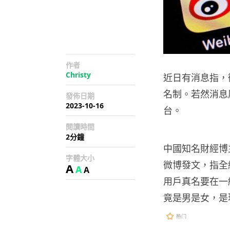
作者
Christy
近日有消息指，
名制。若然消息
發佈日期
2023-10-16
台。
閱讀時間
2分鐘
中國知名財經博
字體大小
微博發文，指全
A
A
A
用戶真名要在一
竟是男是女，是