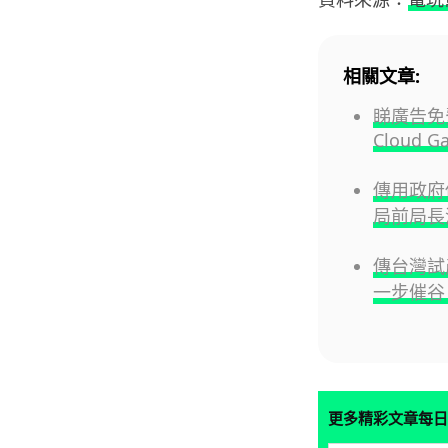
相關文章:
睇廣告免費
Cloud G
傳用政府伺
局前局長
傳台灣試產
一步催谷 
更多精彩文章每日