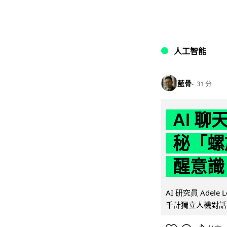
人工智能
藍骨
31 分
AI 
秘「螺
醒意識
AI 研究員 Adel
千計獨立人機對話