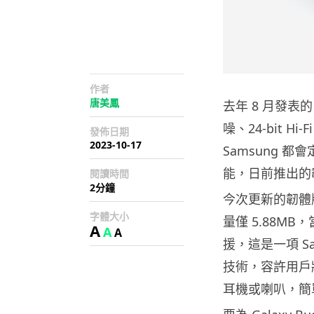
作者
唐美鳳
去年 8 月發表的 
噪、24-bit 
發佈日期
2023-10-17
Samsung 都會
能，日前推出的韌體
閱讀時間
2分鐘
今次更新的韌體版本
字體大小
量僅 5.88MB，
A
A
A
援，這是一項 Sam
技術，容許用戶
耳機或喇叭，簡