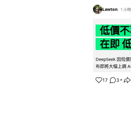
Lawton
1 小時
低價不再
在即 
DeepSeek 
布即將大幅上調 A
17
3
↗