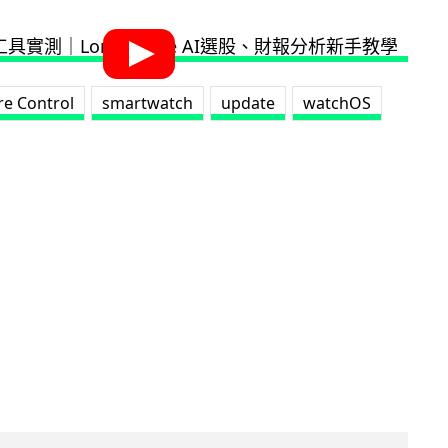
re Control
smartwatch
update
watchOS