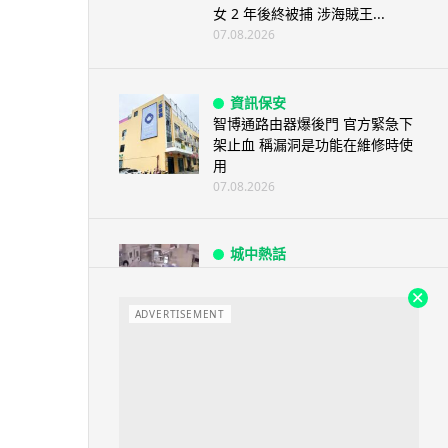
女 2 年後終被捕 涉海賊王...
07.08.2026
資訊保安
智博通路由器爆後門 官方緊急下
架止血 稱漏洞是功能在維修時使
用
07.08.2026
城中熱話
熊本地震手術室驚魂片瘋傳 醫護
保護病人、逃生門 網民讚值得
尊...
ADVERTISEMENT
07.08.2026
健康
AirPods 用家注意聽力響紅燈 醫
學界籲耳機用戶謹守「60-60」...