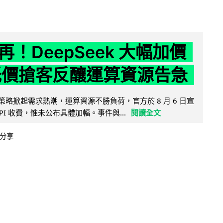
！DeepSeek 大幅加價
低價搶客反釀運算資源告急
因低價策略掀起需求熱潮，運算資源不勝負荷，官方於 8 月 6 日宣
PI 收費，惟未公布具體加幅。事件與...
閱讀全文
分享