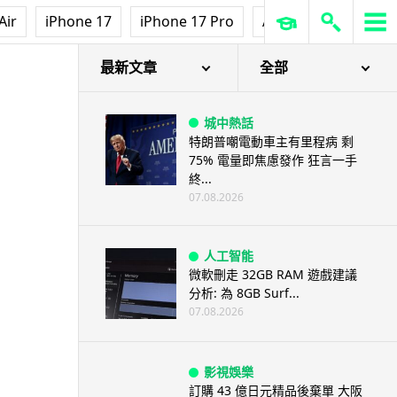
Air
iPhone 17
iPhone 17 Pro
AirPods Pro 3
Ap
最新文章
全部
城中熱話
特朗普嘲電動車主有里程病 剩
75% 電量即焦慮發作 狂言一手
終...
07.08.2026
人工智能
微軟刪走 32GB RAM 遊戲建議
分析: 為 8GB Surf...
07.08.2026
影視娛樂
訂購 43 億日元精品後棄單 大阪