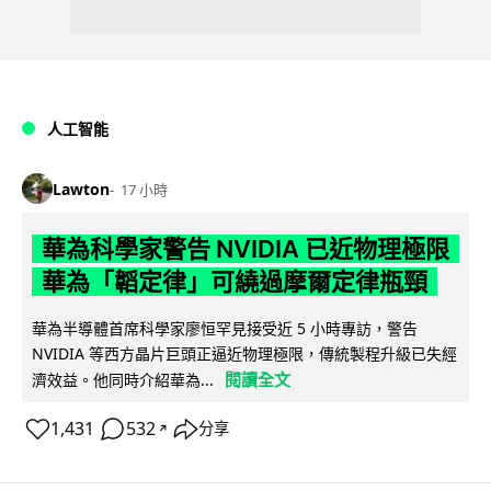
人工智能
Lawton
17 小時
華為科學家警告 NVIDIA 已近物理極限
華為「韜定律」可繞過摩爾定律瓶頸
華為半導體首席科學家廖恒罕見接受近 5 小時專訪，警告
NVIDIA 等西方晶片巨頭正逼近物理極限，傳統製程升級已失經
閱讀全文
濟效益。他同時介紹華為...
1,431
532
分享
↗