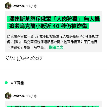
Lawton
13 小時
澤連斯基怒斥俄軍「人肉狩獵」 無人機
追殺烏克蘭小販近 40 秒仍被炸傷
烏克蘭克爾松一名 52 歲小販被俄軍無人機追擊近 40 秒後被炸
傷，影片由烏克蘭總統澤連斯基公開。他直斥俄軍對平民進行
閱讀全文
「狩獵式」攻擊，烏克蘭...
73
24
分享
↗
人工智能
Lawton
13 小時