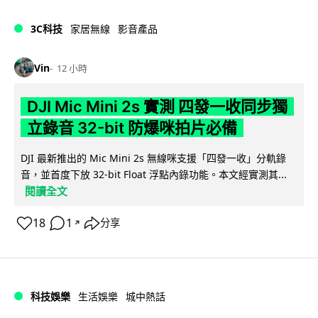
3C科技
家居無線
影音產品
Vin
12 小時
DJI Mic Mini 2s 實測 四發一收同步獨
立錄音 32-bit 防爆咪拍片必備
DJI 最新推出的 Mic Mini 2s 無線咪支援「四發一收」分軌錄
音，並首度下放 32-bit Float 浮點內錄功能。本文經實測其...
閱讀全文
18
1
分享
↗
科技娛樂
生活娛樂
城中熱話