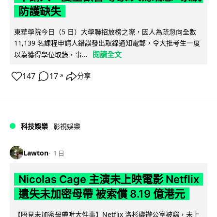
防護缺失
東華學院今日（5 日）大學聯招放榜之際，因人為疏忽向全數
11,139 名課程申請人錯誤發出取錄通知電郵，令大批考生一度
閱讀全文
以為獲得學位取錄，事...
147
17
分享
↗
科技娛樂
影視娛樂
Lawton
1 日
Nicolas Cage 主演未上映電影 Netflix
遺失未加密母帶 被索償 8.19 億港元
【唔見未加密母帶咁大件事】Netflix 洛杉磯辦公室被竊，未上