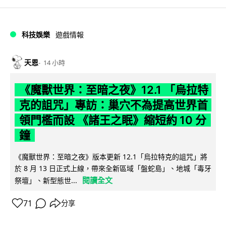
科技娛樂
遊戲情報
天恩
14 小時
《魔獸世界：至暗之夜》12.1 「烏拉特
克的詛咒」專訪：巢穴不為提高世界首
領門檻而設 《諸王之眠》縮短約 10 分
鐘
《魔獸世界：至暗之夜》版本更新 12.1「烏拉特克的詛咒」將
於 8 月 13 日正式上線，帶來全新區域「盤蛇島」、地城「毒牙
閱讀全文
祭壇」、新型態世...
71
分享