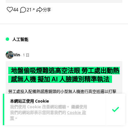
44
21
分享
↗
人工智能
Vin
1 日
地盤偷吸煙難逃高空法眼 勞工處出動熱
感無人機 擬加 AI 人臉識別精準執法
勞工處投入配備熱感應鏡頭的小型無人機進行高空巡邏以打擊
地盤違例吸煙，並正研究於未來一年內引入 AI 人臉識別與行為
本網站正使用 Cookie
閱讀全文
分析功能，結合三大技術進一...
我們使用 Cookie 改善網站體驗。 繼續使用
我們的網站即表示您同意我們的
Cookie 政
248
60
分享
↗
策
。