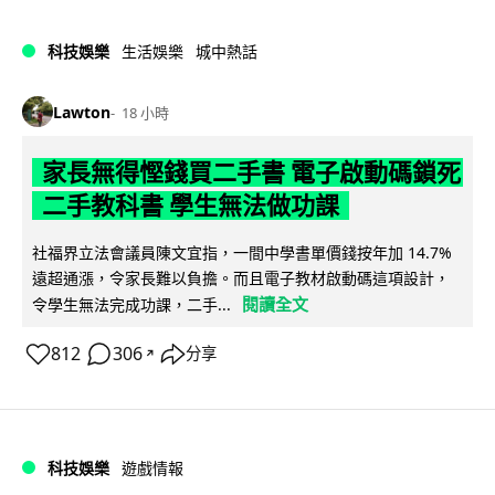
科技娛樂
生活娛樂
城中熱話
Lawton
18 小時
家長無得慳錢買二手書 電子啟動碼鎖死
二手教科書 學生無法做功課
社福界立法會議員陳文宜指，一間中學書單價錢按年加 14.7%
遠超通漲，令家長難以負擔。而且電子教材啟動碼這項設計，
閱讀全文
令學生無法完成功課，二手...
812
306
分享
↗
科技娛樂
遊戲情報