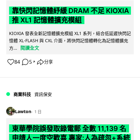
靠快閃記憶體紓緩 DRAM 不足 KIOXIA
推 XL1 記憶體擴充模組
KIOXIA 發表全新記憶體擴充模組 XL1 系列，結合低延遲快閃記
憶體 XL-FLASH 與 CXL 介面，將快閃記憶體轉化為記憶體擴充
閱讀全文
方...
84
5
分享
↗
商業科技
資訊保安
Lawton
1 日
東華學院誤發取錄電郵 全數 11,139 名
申請人一度空歡喜 專家:人為疏忽+系統