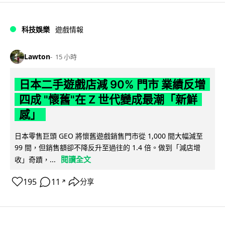
科技娛樂
遊戲情報
Lawton
15 小時
日本二手遊戲店減 90% 門市 業績反增
四成 "懷舊"在 Z 世代變成最潮「新鮮
感」
日本零售巨頭 GEO 將懷舊遊戲銷售門市從 1,000 間大幅減至
99 間，但銷售額卻不降反升至過往的 1.4 倍。做到「減店增
閱讀全文
收」奇蹟，...
195
11
分享
↗