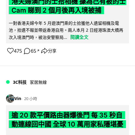
港夫婦澳門的士拾相機 據為己有被的士
Cam 睇到 2 個月後再入境被捕
一對香港夫婦今年 5 月遊澳門乘的士拾獲他人遺留相機及電
池，拾遺不報並帶返香港自用。兩人本月 2 日經港珠澳大橋再
閱讀全文
次入境澳門時，被治安警察局...
475
65
分享
↗
3C科技
家居無線
Vin
20 小時
逾 20 款平價路由器爆後門 每 35 秒自
動連線回中國 全球 10 萬用家私隱堪憂