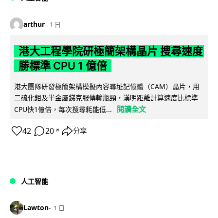
arthur
1 日
港大工程學院研極簡架構晶片 搜尋速度
勝標準 CPU 1 億倍
港大團隊研發極簡架構模擬內容尋址記憶體（CAM）晶片，用
二硫化鉬及半金屬銻克服傳輸瓶頸，漢明距離計算速度比標準
閱讀全文
CPU快1億倍，每次搜尋耗能低...
42
20
分享
↗
人工智能
Lawton
1 日