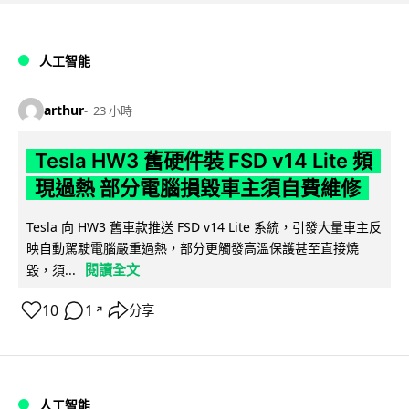
人工智能
arthur
23 小時
Tesla HW3 舊硬件裝 FSD v14 Lite 頻
現過熱 部分電腦損毀車主須自費維修
Tesla 向 HW3 舊車款推送 FSD v14 Lite 系統，引發大量車主反
映自動駕駛電腦嚴重過熱，部分更觸發高溫保護甚至直接燒
閱讀全文
毀，須...
10
1
分享
↗
人工智能