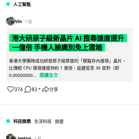
人工智能
Vin
1 日
港大研原子級新晶片 AI 搜尋速度提升
一億倍 手機人臉識別免上雲端
香港大學團隊成功研發原子級厚度的「模擬存內搜尋」晶片，
比傳統 CPU 搜尋速度快約 1 億倍，延遲低至 36 皮秒（即
閱讀全文
0.00000000...
374
83
分享
↗
科技娛樂
生活科技
旅遊
Lawton
1 日