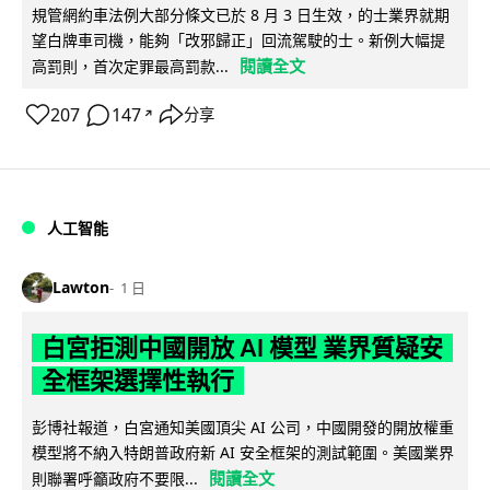
規管網約車法例大部分條文已於 8 月 3 日生效，的士業界就期
望白牌車司機，能夠「改邪歸正」回流駕駛的士。新例大幅提
閱讀全文
高罰則，首次定罪最高罰款...
207
147
分享
↗
人工智能
Lawton
1 日
白宮拒測中國開放 AI 模型 業界質疑安
全框架選擇性執行
彭博社報道，白宮通知美國頂尖 AI 公司，中國開發的開放權重
模型將不納入特朗普政府新 AI 安全框架的測試範圍。美國業界
閱讀全文
則聯署呼籲政府不要限...