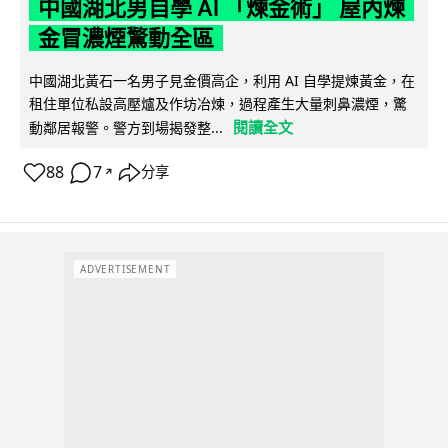
中國湖北男自學 AI 「煉金術」 屋內煉
金冒濃煙驚動全區
中國湖北黃石一名男子見金價高企，利用 AI 自學提煉黃金，在
租住單位私設高壓爐及作坊冶煉，過程產生大量刺鼻濃煙，驚
閱讀全文
動鄰居報警。警方到場揭發整...
88
7
分享
↗
ADVERTISEMENT