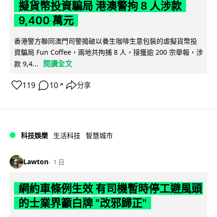
擬貨幣投資騙局 港澳警拘 8 人涉款
9,400 萬元
香港警方聯同澳門司警搗破以養生咖啡生意包裝的虛擬貨幣投
資騙局 Fun Coffee，兩地共拘捕 8 人，接獲逾 200 宗舉報，涉
閱讀全文
款 9,4...
119
10
分享
↗
科技娛樂
生活科技
智慧城市
Lawton
1 日
網約車條例生效 有司機暫時停工避風頭
的士業界籲白牌 "改邪歸正"