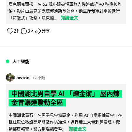
烏克蘭克爾松一名 52 歲小販被俄軍無人機追擊近 40 秒後被炸
傷，影片由烏克蘭總統澤連斯基公開。他直斥俄軍對平民進行
閱讀全文
「狩獵式」攻擊，烏克蘭...
21
3
分享
↗
人工智能
Lawton
12 小時
中國湖北男自學 AI 「煉金術」 屋內煉
金冒濃煙驚動全區
中國湖北黃石一名男子見金價高企，利用 AI 自學提煉黃金，在
租住單位私設高壓爐及作坊冶煉，過程產生大量刺鼻濃煙，驚
閱讀全文
動鄰居報警。警方到場揭發整...