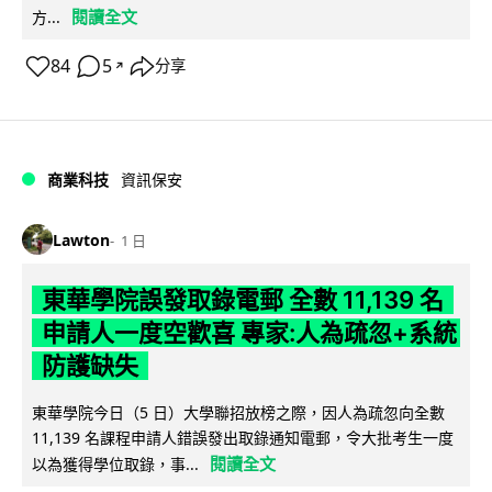
閱讀全文
方...
84
5
分享
↗
商業科技
資訊保安
Lawton
1 日
東華學院誤發取錄電郵 全數 11,139 名
申請人一度空歡喜 專家:人為疏忽+系統
防護缺失
東華學院今日（5 日）大學聯招放榜之際，因人為疏忽向全數
11,139 名課程申請人錯誤發出取錄通知電郵，令大批考生一度
閱讀全文
以為獲得學位取錄，事...