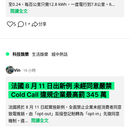
至0.24，每百公里只需12.8 kWh，一度電行到7.8公里。6...
閱讀全文
5
1
分享
↗
科技娛樂
生活娛樂
城中熱話
Vin
16 小時
法國 8 月 11 日出新例 未經同意嚴禁
Cold Call 違規企業最高罰 345 萬
法國將於 8 月 11 日起實施新例，全面禁止企業未經消費者同意
致電推銷，由「opt-out」拒接登記制轉為「opt-in」先徵同意
閱讀全文
機制。違...