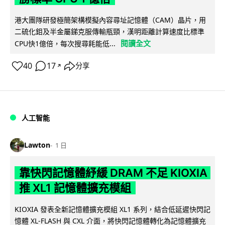
港大團隊研發極簡架構模擬內容尋址記憶體（CAM）晶片，用
二硫化鉬及半金屬銻克服傳輸瓶頸，漢明距離計算速度比標準
閱讀全文
CPU快1億倍，每次搜尋耗能低...
40
17
分享
↗
人工智能
Lawton
1 日
靠快閃記憶體紓緩 DRAM 不足 KIOXIA
推 XL1 記憶體擴充模組
KIOXIA 發表全新記憶體擴充模組 XL1 系列，結合低延遲快閃記
憶體 XL-FLASH 與 CXL 介面，將快閃記憶體轉化為記憶體擴充