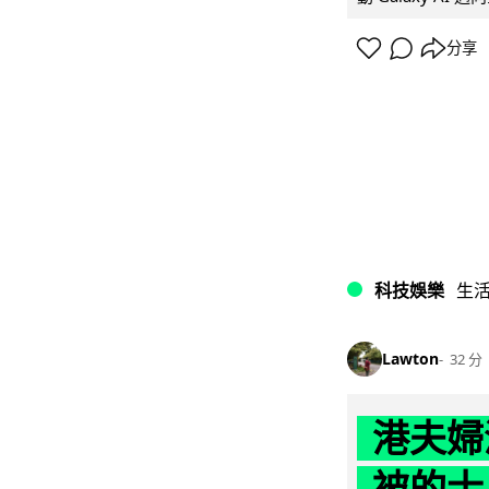
分享
科技娛樂
生
Lawton
32 分
港夫婦
被的士 