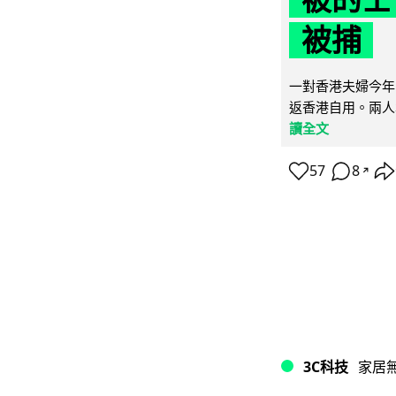
被捕
一對香港夫婦今年
返香港自用。兩人本
讀全文
57
8
↗
3C科技
家居