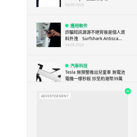
04.08.2026
應用軟件
詐騙短訊源源不絕背後是個人資
料外洩 Surfshark Antisca...
04.08.2026
汽車科技
Tesla 無預警推出兒童車 無電池
電機一樣秒殺 炒至約港幣39萬
04.08.2026
ADVERTISEMENT
iPhone app
歐盟再發功 Apple 終答應
iPhone 跨機剪貼簿將可貼 ...
04.08.2026