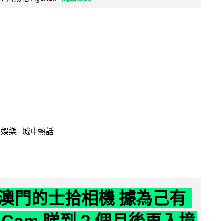
活娛樂
城中熱話
澳門的士拾相機 據為己有
Cam 睇到 2 個月後再入境