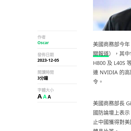
作者
Oscar
美國商務部今年
關報道
），其中包
發佈日期
2023-12-05
H800 及 L
連 NVIDIA 的
閱讀時間
3分鐘
令。
字體大小
A
A
A
美國商務部長 Gi
國防論壇上表示
止中國獲得對美