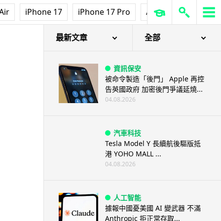
Air
iPhone 17
iPhone 17 Pro
AirPods Pro 3
Ap
最新文章
全部
資訊保安
被命令製造「後門」 Apple 再控
告英國政府 加密後門爭議延燒...
04.08.2026
汽車科技
Tesla Model Y 長續航後驅版抵
港 YOHO MALL ...
04.08.2026
人工智能
據報中國憂美國 AI 變武器 不滿
Anthropic 拒正常存取...