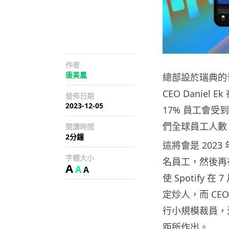
作者
唐美鳳
總部設於瑞典的音
CEO Danie
發佈日期
2023-12-05
17% 員工會受
們全球員工人數 9
閱讀時間
2分鐘
這將會是 2023 
字體大小
名員工，然後再在 
A
A
A
使 Spotify
定炒人，而 CEO 
行小規模裁員，
距所作出。