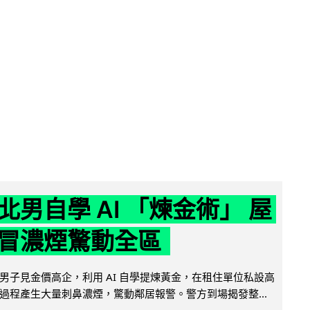
北男自學 AI 「煉金術」 屋
冒濃煙驚動全區
男子見金價高企，利用 AI 自學提煉黃金，在租住單位私設高
過程產生大量刺鼻濃煙，驚動鄰居報警。警方到場揭發整...