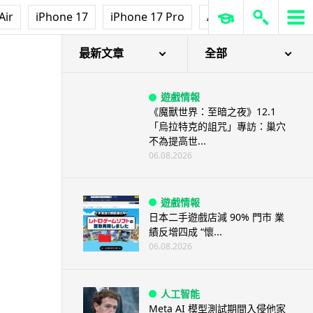
【評測】Sony IER-M500 入耳式
Air
iPhone 17
iPhone 17 Pro
AirPods Pro 3
Ap
監聽耳機：現場拍攝、後製監
聽...
06.08.2026
最新文章
全部
遊戲情報
《魔獸世界：至暗之夜》12.1
「烏拉特克的詛咒」專訪：巢穴
不為提高世...
06.08.2026
遊戲情報
日本二手遊戲店減 90% 門市 業
績反增四成 “懷...
06.08.2026
人工智能
Meta AI 模型測試期間入侵他家