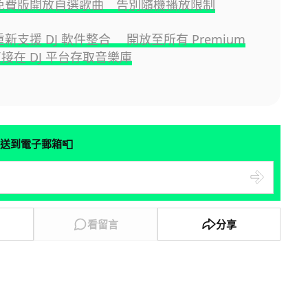
fy 免費版開放自選歌曲 告別隨機播放限制
fy 重新支援 DJ 軟件整合 開放至所有 Premium
接在 DJ 平台存取音樂庫
📮
送到電子郵箱
看留言
分享