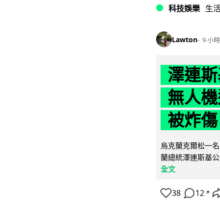
科技娛樂
生
Lawton
9 小時
澤連斯
無人機
被炸傷
烏克蘭克爾松一名 
蘭總統澤連斯基公
全文
38
12
↗