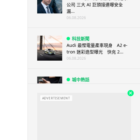
公司 三大 AI 巨頭接連曝安全
漏...
06.08.2026
科技新聞
Audi 最慳電量產車現身 A2 e-
tron 迷彩造型曝光 快充 2...
06.08.2026
城中熱話
法國 8 月 11 日出新例 未經同意
嚴禁 Cold Call 違規企...
ADVERTISEMENT
06.08.2026
人工智能
華為科學家警告 NVIDIA 已近物
理極限 華為「韜定律」可繞過