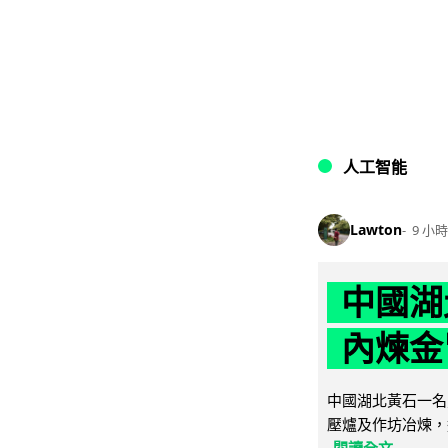
人工智能
Lawton
9 小時
中國湖
內煉金
中國湖北黃石一名
壓爐及作坊冶煉，
閱讀全文