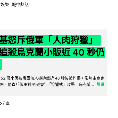
活娛樂
城中熱話
基怒斥俄軍「人肉狩獵」
追殺烏克蘭小販近 40 秒仍
52 歲小販被俄軍無人機追擊近 40 秒後被炸傷，影片由烏克
開。他直斥俄軍對平民進行「狩獵式」攻擊，烏克蘭...
閱讀
分享