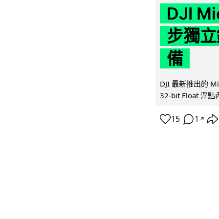
DJI M
步獨立錄
備
DJI 最新推出的 
32-bit Float
15
1
↗