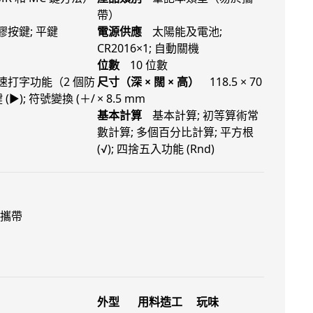
帶）
膠按鍵; 平鍵
電源供應
太陽能及電池;
CR2016×1; 自動關機
位數
10 位數
速打字功能（2 個防
尺寸（深 × 闊 × 高）
118.5 × 70
(▶); 符號變換 (＋/
× 8.5 mm
基本計算
基本計算; 初等算術常
數計算; 多個百分比計算; 平方根
(√); 四捨五入功能 (Rnd)
攜帶
外型
用料造工
玩味