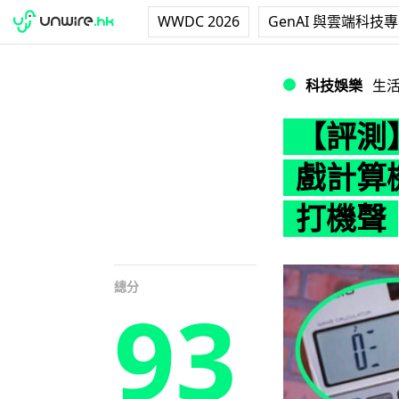
WWDC 2026
GenAI 與雲端科技
【評測】CASIO 
科技娛樂
生
【評測】
戲計算
打機聲
總分
93