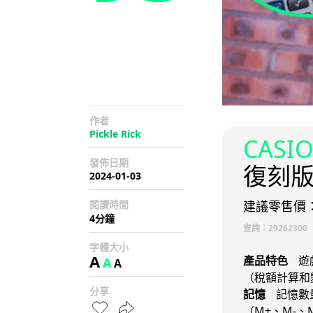
作者
Pickle Rick
CASIO
發佈日期
復刻
2024-01-03
閱讀時間
建議零售價：
4分鐘
查詢：2926230
字體大小
A
產品特色
遊
A
A
（稅額計算和
分享
記憶
記憶數量
（M+、M-、M