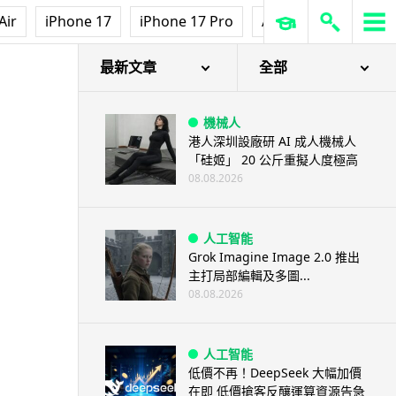
Air
iPhone 17
iPhone 17 Pro
AirPods Pro 3
Ap
最新文章
全部
機械人
港人深圳設廠研 AI 成人機械人
「硅姬」 20 公斤重擬人度極高
08.08.2026
人工智能
Grok Imagine Image 2.0 推出
主打局部編輯及多圖...
08.08.2026
人工智能
低價不再！DeepSeek 大幅加價
在即 低價搶客反釀運算資源告急