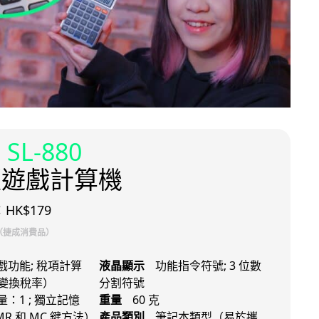
 SL-880
版遊戲計算機
HK$179
0（捷成消費品）
戲功能; 稅項計算
液晶顯示
功能指令符號; 3 位數
變換稅率）
分割符號
：1 ; 獨立記憶
重量
60 克
R 和 MC 鍵方法）
產品類別
筆記本類型（易於攜