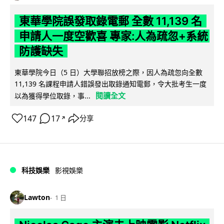
東華學院誤發取錄電郵 全數 11,139 名
申請人一度空歡喜 專家:人為疏忽+系統
防護缺失
東華學院今日（5 日）大學聯招放榜之際，因人為疏忽向全數
11,139 名課程申請人錯誤發出取錄通知電郵，令大批考生一度
閱讀全文
以為獲得學位取錄，事...
147
17
分享
↗
科技娛樂
影視娛樂
Lawton
1 日