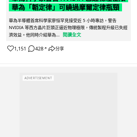
華為「韜定律」可繞過摩爾定律瓶頸
華為半導體首席科學家廖恒罕見接受近 5 小時專訪，警告
NVIDIA 等西方晶片巨頭正逼近物理極限，傳統製程升級已失經
閱讀全文
濟效益。他同時介紹華為...
1,151
428
分享
↗
ADVERTISEMENT