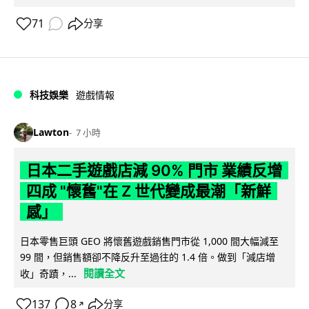
71
分享
科技娛樂
遊戲情報
Lawton
7 小時
日本二手遊戲店減 90% 門市 業績反增
四成 "懷舊"在 Z 世代變成最潮「新鮮
感」
日本零售巨頭 GEO 將懷舊遊戲銷售門市從 1,000 間大幅減至
99 間，但銷售額卻不降反升至過往的 1.4 倍。做到「減店增
閱讀全文
收」奇蹟，...
137
8
分享
↗