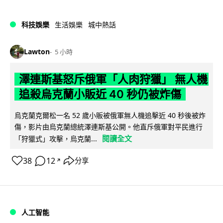
科技娛樂
生活娛樂
城中熱話
Lawton
5 小時
澤連斯基怒斥俄軍「人肉狩獵」 無人機
追殺烏克蘭小販近 40 秒仍被炸傷
烏克蘭克爾松一名 52 歲小販被俄軍無人機追擊近 40 秒後被炸
傷，影片由烏克蘭總統澤連斯基公開。他直斥俄軍對平民進行
閱讀全文
「狩獵式」攻擊，烏克蘭...
38
12
分享
↗
人工智能