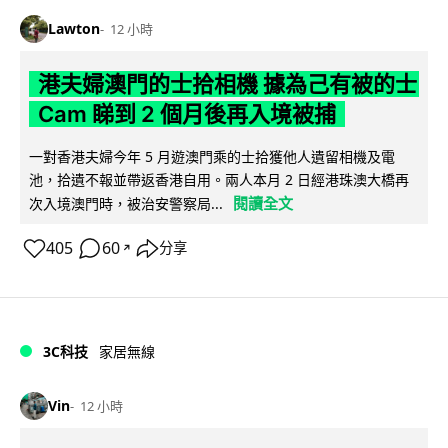
Lawton
12 小時
港夫婦澳門的士拾相機 據為己有被的士
Cam 睇到 2 個月後再入境被捕
一對香港夫婦今年 5 月遊澳門乘的士拾獲他人遺留相機及電
池，拾遺不報並帶返香港自用。兩人本月 2 日經港珠澳大橋再
閱讀全文
次入境澳門時，被治安警察局...
405
60
分享
↗
3C科技
家居無線
Vin
12 小時