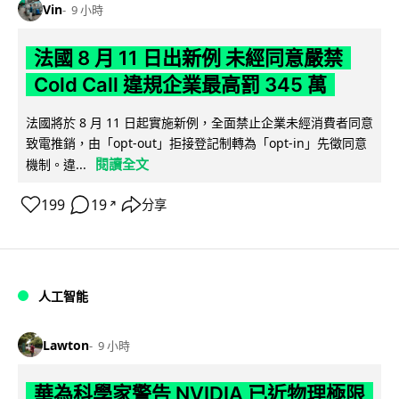
Vin
9 小時
法國 8 月 11 日出新例 未經同意嚴禁
Cold Call 違規企業最高罰 345 萬
法國將於 8 月 11 日起實施新例，全面禁止企業未經消費者同意
致電推銷，由「opt-out」拒接登記制轉為「opt-in」先徵同意
閱讀全文
機制。違...
199
19
分享
↗
人工智能
Lawton
9 小時
華為科學家警告 NVIDIA 已近物理極限