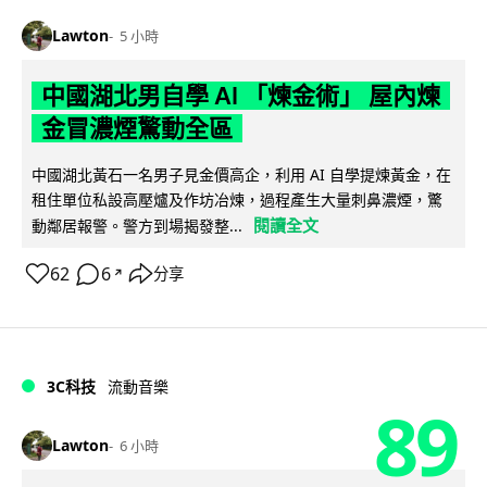
Lawton
5 小時
中國湖北男自學 AI 「煉金術」 屋內煉
金冒濃煙驚動全區
中國湖北黃石一名男子見金價高企，利用 AI 自學提煉黃金，在
租住單位私設高壓爐及作坊冶煉，過程產生大量刺鼻濃煙，驚
閱讀全文
動鄰居報警。警方到場揭發整...
62
6
分享
↗
3C科技
流動音樂
89
Lawton
6 小時