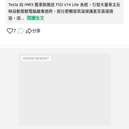
Tesla 向 HW3 舊車款推送 FSD v14 Lite 系統，引發大量車主反
映自動駕駛電腦嚴重過熱，部分更觸發高溫保護甚至直接燒
閱讀全文
毀，須...
7
分享
ADVERTISEMENT