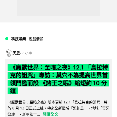
科技娛樂
遊戲情報
天恩
6 小時
《魔獸世界：至暗之夜》12.1 「烏拉特
克的詛咒」專訪：巢穴不為提高世界首
領門檻而設 《諸王之眠》縮短約 10 分
鐘
《魔獸世界：至暗之夜》版本更新 12.1「烏拉特克的詛咒」將
於 8 月 13 日正式上線，帶來全新區域「盤蛇島」、地城「毒牙
閱讀全文
祭壇」、新型態世...