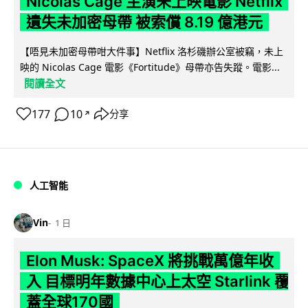
Nicolas Cage 主演未上映電影 Netflix
遺失未加密母帶 被索償 8.19 億港元
【唔見未加密母帶咁大件事】Netflix 洛杉磯辦公室被竊，未上
映的 Nicolas Cage 電影《Fortitude》母帶亦告失蹤。電影...
閱讀全文
177
10
分享
↗
人工智能
Vin
1 日
Elon Musk: SpaceX 將挑戰萬億年收
入 目標明年數據中心上太空 Starlink 覆
蓋全球170國