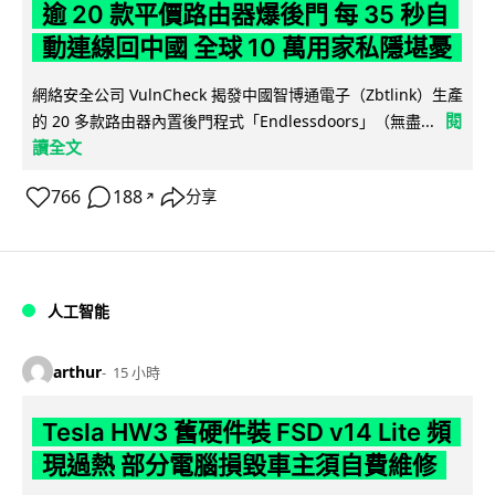
逾 20 款平價路由器爆後門 每 35 秒自
動連線回中國 全球 10 萬用家私隱堪憂
網絡安全公司 VulnCheck 揭發中國智博通電子（Zbtlink）生產
閱
的 20 多款路由器內置後門程式「Endlessdoors」（無盡...
讀全文
766
188
分享
↗
人工智能
arthur
15 小時
Tesla HW3 舊硬件裝 FSD v14 Lite 頻
現過熱 部分電腦損毀車主須自費維修