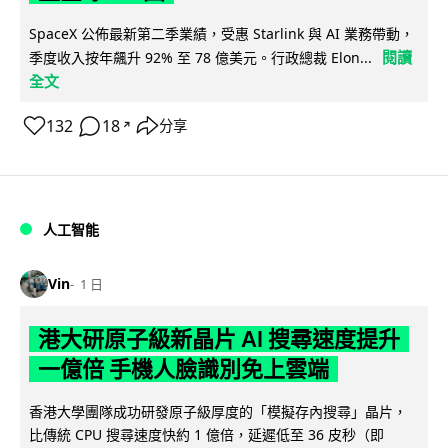
SpaceX 公佈最新第二季業績，受惠 Starlink 與 AI 業務帶動，
閱讀
季度收入按年飆升 92% 至 78 億美元。行政總裁 Elon...
全文
132
18
分享
↗
人工智能
Vin
1 日
港大研原子級新晶片 AI 搜尋速度提升
一億倍 手機人臉識別免上雲端
香港大學團隊成功研發原子級厚度的「模擬存內搜尋」晶片，
比傳統 CPU 搜尋速度快約 1 億倍，延遲低至 36 皮秒（即