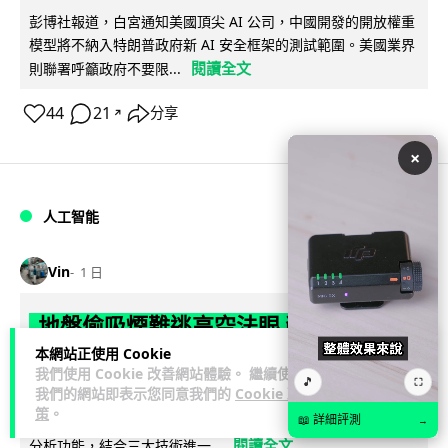
彭博社報道，白宮通知美國頂尖 AI 公司，中國開發的開放權重
模型將不納入特朗普政府新 AI 安全框架的測試範圍。美國業界
閱讀全文
則聯署呼籲政府不要限...
44
21
分享
↗
×
人工智能
Vin
1 日
地盤偷吸煙難逃高空法眼 勞工處出動熱
感無人機 擬加 AI 人臉識別精準執法
本網站正使用 Cookie
我們使用 Cookie 改善網站體驗。 繼續使用
🎵
⛶
我們的網站即表示您同意我們的
Cookie 政
勞工處投入配備熱感應鏡頭的小型無人機進行高空巡邏以打擊
策
。
地盤違例吸煙，並正研究於未來一年內引入 AI 人臉識別與行為
📖 詳細評測
→
閱讀全文
分析功能，結合三大技術進一...