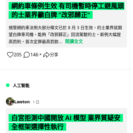
網約車條例生效 有司機暫時停工避風頭
的士業界籲白牌 "改邪歸正"
規管網約車法例大部分條文已於 8 月 3 日生效，的士業界就期
望白牌車司機，能夠「改邪歸正」回流駕駛的士。新例大幅提
閱讀全文
高罰則，首次定罪最高罰款...
205
146
分享
↗
人工智能
Lawton
1 日
白宮拒測中國開放 AI 模型 業界質疑安
全框架選擇性執行