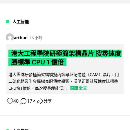
人工智能
arthur
16 小時
港大工程學院研極簡架構晶片 搜尋速度
勝標準 CPU 1 億倍
港大團隊研發極簡架構模擬內容尋址記憶體（CAM）晶片，用
二硫化鉬及半金屬銻克服傳輸瓶頸，漢明距離計算速度比標準
閱讀全文
CPU快1億倍，每次搜尋耗能低...
40
17
分享
↗