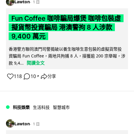
Lawton
1 日
Fun Coffee 咖啡騙局爆煲 咖啡包裝虛
擬貨幣投資騙局 港澳警拘 8 人涉款
9,400 萬元
香港警方聯同澳門司警搗破以養生咖啡生意包裝的虛擬貨幣投
資騙局 Fun Coffee，兩地共拘捕 8 人，接獲逾 200 宗舉報，涉
閱讀全文
款 9,4...
118
10
分享
↗
科技娛樂
生活科技
智慧城市
Lawton
1 日