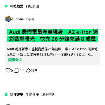
科技娛樂
科技新聞
duncan
8 小時
Audi 最慳電量產車現身 A2 e-tron 迷
彩造型曝光 快充 26 分鐘充滿 8 成電
Audi 呢部新車，能耗竟然係25年前嘅一半。 A2 e-tron 風阻低
至0.24，每百公里只需12.8 kWh，一度電行到7.8公里。6...
閱讀全文
6
1
分享
↗
科技娛樂
生活娛樂
城中熱話