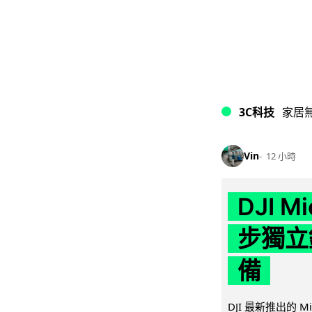
3C科技
家居
Vin
12 小時
DJI M
步獨立錄
備
DJI 最新推出的 