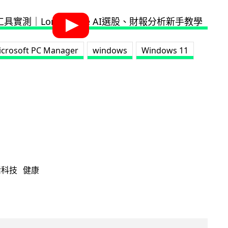
icrosoft PC Manager
windows
Windows 11
活科技
健康