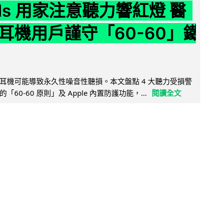
ods 用家注意聽力響紅燈 醫
耳機用戶謹守「60-60」鐵
耳機可能導致永久性噪音性聽損。本文盤點 4 大聽力受損警
60-60 原則」及 Apple 內置防護功能，...
閱讀全文