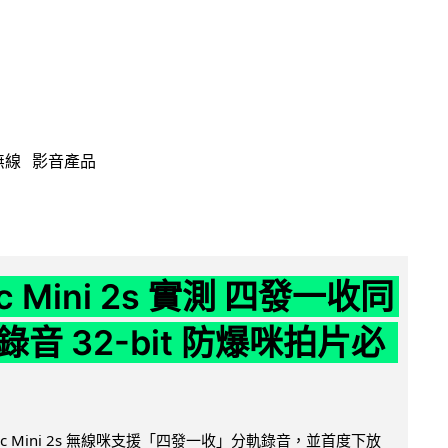
無線
影音產品
ic Mini 2s 實測 四發一收同
音 32-bit 防爆咪拍片必
Mic Mini 2s 無線咪支援「四發一收」分軌錄音，並首度下放