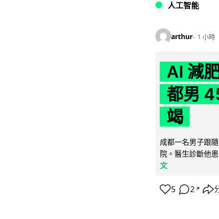
人工智能
arthur
1 小時
AI 
都男 4
竭
成都一名男子跟隨 
院。醫生診斷他患
文
5
2
↗