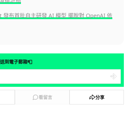
渣排泄物
oft 發布首批自主研發 AI 模型 擺脫對 OpenAI 依
📮
送到電子郵箱
看留言
分享