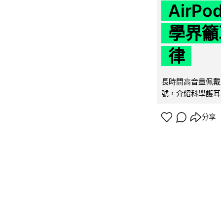
AirP
學界籲
律
長時間高音量佩戴
號，介紹科學護耳的「
分享