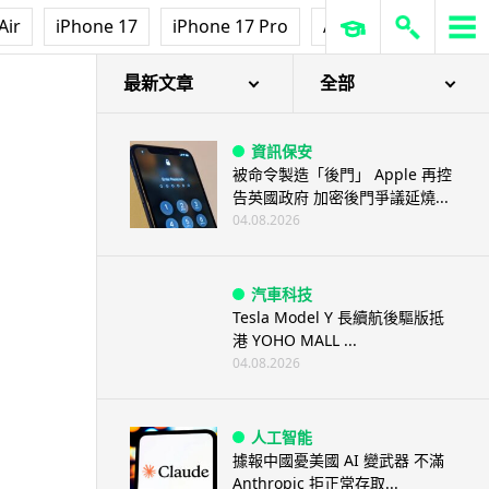
Air
iPhone 17
iPhone 17 Pro
AirPods Pro 3
Ap
最新文章
全部
資訊保安
被命令製造「後門」 Apple 再控
告英國政府 加密後門爭議延燒...
04.08.2026
汽車科技
Tesla Model Y 長續航後驅版抵
港 YOHO MALL ...
04.08.2026
人工智能
據報中國憂美國 AI 變武器 不滿
Anthropic 拒正常存取...