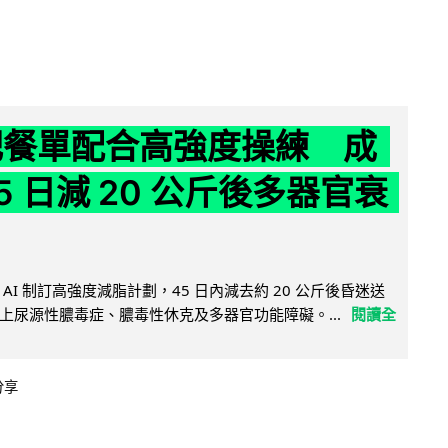
減肥餐單配合高強度操練 成
5 日減 20 公斤後多器官衰
AI 制訂高強度減脂計劃，45 日內減去約 20 公斤後昏迷送
上尿源性膿毒症、膿毒性休克及多器官功能障礙。...
閱讀全
分享