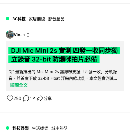
3C科技
家居無線
影音產品
Vin
1 日
DJI Mic Mini 2s 實測 四發一收同步獨
立錄音 32-bit 防爆咪拍片必備
DJI 最新推出的 Mic Mini 2s 無線咪支援「四發一收」分軌錄
音，並首度下放 32-bit Float 浮點內錄功能。本文經實測其...
閱讀全文
250
1
分享
↗
科技娛樂
生活娛樂
城中熱話