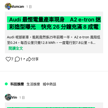
duncan
1 日
Audi 最慳電量產車現身 A2 e-tron 迷
彩造型曝光 快充 26 分鐘充滿 8 成電
Audi 呢部新車，能耗竟然係25年前嘅一半。 A2 e-tron 風阻低
至0.24，每百公里只需12.8 kWh，一度電行到7.8公里。6...
閱讀全文
7
1
分享
↗
科技娛樂
生活娛樂
城中熱話
Vin
1 日