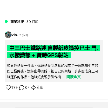
商業科技
3D 打印
Vin
2 小時
中三巴士鐵路迷 自製紙皮遙控巴士 門,
水撥識郁 + 實時GPS報站
如果你熱愛一件事，你會熱愛到怎樣的程度？一位就讀中三的
巴士鐵路迷，選擇由零開始，把自己的興趣一步步變成真正可
閱讀全文
以運作的作品。他以紙皮親手製作出...
179
8
分享
↗