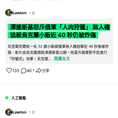
Lawton
1 日
澤連斯基怒斥俄軍「人肉狩獵」 無人機
追殺烏克蘭小販近 40 秒仍被炸傷
烏克蘭克爾松一名 52 歲小販被俄軍無人機追擊近 40 秒後被炸
傷，影片由烏克蘭總統澤連斯基公開。他直斥俄軍對平民進行
閱讀全文
「狩獵式」攻擊，烏克蘭...
103
40
分享
↗
人工智能
Lawton
1 日