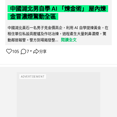
中國湖北男自學 AI 「煉金術」 屋內煉
金冒濃煙驚動全區
中國湖北黃石一名男子見金價高企，利用 AI 自學提煉黃金，在
租住單位私設高壓爐及作坊冶煉，過程產生大量刺鼻濃煙，驚
閱讀全文
動鄰居報警。警方到場揭發整...
105
7
分享
↗
ADVERTISEMENT