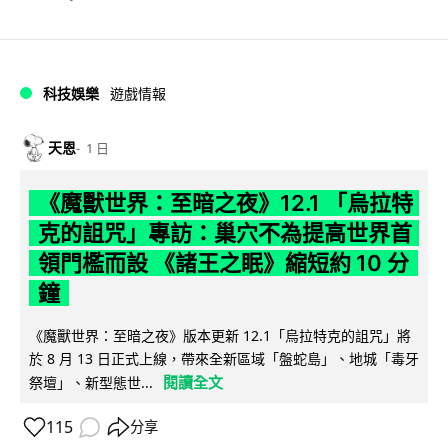
科技娛樂
遊戲情報
天恩
1 日
《魔獸世界：至暗之夜》12.1 「烏拉特
克的詛咒」專訪：巢穴不為提高世界首
領門檻而設 《諸王之眠》縮短約 10 分
鐘
《魔獸世界：至暗之夜》版本更新 12.1「烏拉特克的詛咒」將
於 8 月 13 日正式上線，帶來全新區域「盤蛇島」、地城「毒牙
閱讀全文
祭壇」、新型態世...
115
分享