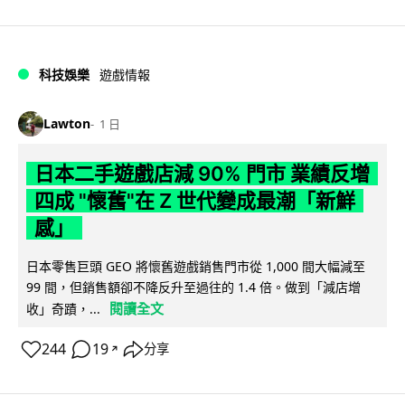
科技娛樂
遊戲情報
Lawton
1 日
日本二手遊戲店減 90% 門市 業績反增
四成 "懷舊"在 Z 世代變成最潮「新鮮
感」
日本零售巨頭 GEO 將懷舊遊戲銷售門市從 1,000 間大幅減至
99 間，但銷售額卻不降反升至過往的 1.4 倍。做到「減店增
閱讀全文
收」奇蹟，...
244
19
分享
↗