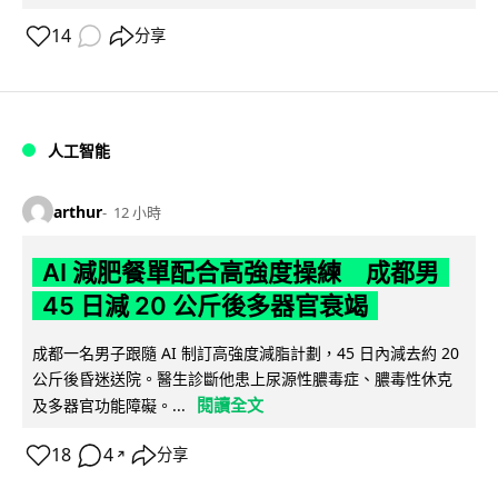
14
分享
人工智能
arthur
12 小時
AI 減肥餐單配合高強度操練 成都男
45 日減 20 公斤後多器官衰竭
成都一名男子跟隨 AI 制訂高強度減脂計劃，45 日內減去約 20
公斤後昏迷送院。醫生診斷他患上尿源性膿毒症、膿毒性休克
閱讀全文
及多器官功能障礙。...
18
4
分享
↗