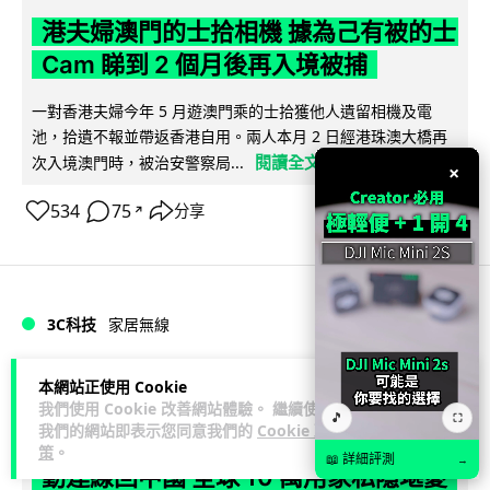
港夫婦澳門的士拾相機 據為己有被的士
Cam 睇到 2 個月後再入境被捕
一對香港夫婦今年 5 月遊澳門乘的士拾獲他人遺留相機及電
池，拾遺不報並帶返香港自用。兩人本月 2 日經港珠澳大橋再
閱讀全文
次入境澳門時，被治安警察局...
×
534
75
分享
↗
3C科技
家居無線
Vin
1 日
本網站正使用 Cookie
我們使用 Cookie 改善網站體驗。 繼續使用
🎵
⛶
我們的網站即表示您同意我們的
Cookie 政
逾 20 款平價路由器爆後門 每 35 秒自
策
。
📖 詳細評測
→
動連線回中國 全球 10 萬用家私隱堪憂