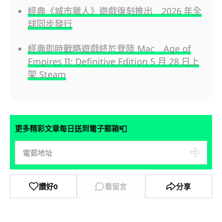
經典《城市獵人》遊戲復刻推出 2026 年全
球同步發行
經典即時戰略遊戲終於登陸 Mac Age of
Empires II: Definitive Edition 5 月 28 日上
架 Steam
📮
更多精彩文章每日送到電子郵箱
讚好
0
看留言
分享