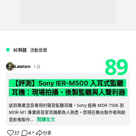
3C科技
流動音樂
89
Lawton
1 日
【評測】Sony IER-M500 入耳式監聽
耳機：現場拍攝、後製監聽與人聲利器
談到專業混音專用的聲音監聽耳機，Sony 經典 MDR-7506 到
MDR-M1 專業錄音室耳機都為人熟悉。而現在舞台製作者與創
閱讀全文
意影像製作...
37
4
分享
↗