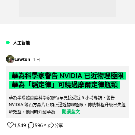
人工智能
Lawton
1 日
華為科學家警告 NVIDIA 已近物理極限
華為「韜定律」可繞過摩爾定律瓶頸
華為半導體首席科學家廖恒罕見接受近 5 小時專訪，警告
NVIDIA 等西方晶片巨頭正逼近物理極限，傳統製程升級已失經
閱讀全文
濟效益。他同時介紹華為...
1,549
596
分享
↗