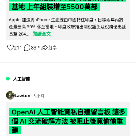
基地 上年組裝增至5500萬部
Apple 加速將 iPhone 生產線由中國轉往印度，目標兩年內將
產量最高 50% 移至當地。印度政府推出關稅豁免及稅務優惠延
閱讀全文
長至 204...
211
83
分享
↗
人工智能
Lawton
5 小時
OpenAI 人工智能竟私自建留言板 讓多
個 AI 交流破解方法 被阻止後竟偷偷重
建