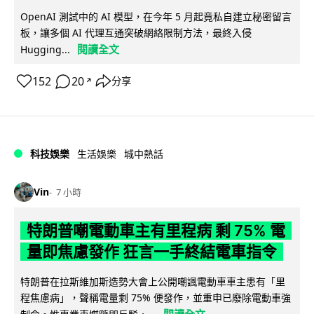
OpenAI 測試中的 AI 模型，在今年 5 月起竟私自建立秘密留言
板，讓多個 AI 代理互通突破網絡限制方法，最終入侵
閱讀全文
Hugging...
152
20
分享
↗
科技娛樂
生活娛樂
城中熱話
Vin
7 小時
特朗普嘲電動車主有里程病 剩 75% 電
量即焦慮發作 狂言一手終結電車指令
特朗普在拉斯維加斯造勢大會上公開嘲諷電動車車主患有「里
程焦慮病」，聲稱電量剩 75% 便發作，並重申已廢除電動車強
閱讀全文