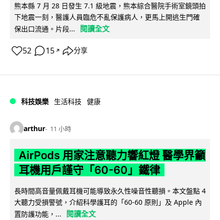
熊本縣 7 月 28 日發生 7.1 級地震，熊本綜合醫院手術室鏡頭拍
下地震一刻，醫護人員臨危不亂保護病人，更馬上開逃生門確
閱讀全文
保出口流通。片段...
52
15
分享
↗
科技娛樂
生活科技
健康
arthur
11 小時
AirPods 用家注意聽力響紅燈 醫學界籲
耳機用戶謹守「60-60」鐵律
長時間高音量佩戴耳機可能導致永久性噪音性聽損。本文盤點 4
大聽力受損警號，介紹科學護耳的「60-60 原則」及 Apple 內
閱讀全文
置防護功能，...