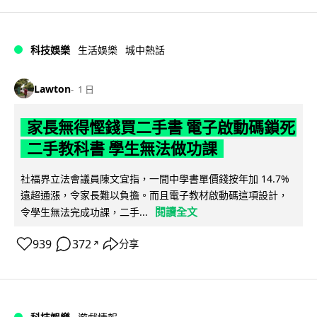
科技娛樂
生活娛樂
城中熱話
Lawton
1 日
家長無得慳錢買二手書 電子啟動碼鎖死
二手教科書 學生無法做功課
社福界立法會議員陳文宜指，一間中學書單價錢按年加 14.7%
遠超通漲，令家長難以負擔。而且電子教材啟動碼這項設計，
閱讀全文
令學生無法完成功課，二手...
939
372
分享
↗