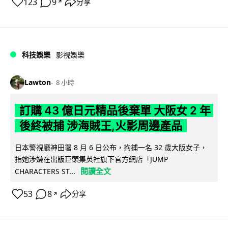
123
9
分享
↗
科技娛樂
影視娛樂
Lawton
8 小時
訂購 43 億日元精品後棄單 大阪女 2 年
後終被捕 涉海賊王,火影周邊產品
日本警視廳神田署 8 月 6 日公布，拘捕一名 32 歲大阪女子，
指她涉嫌在出版巨頭集英社旗下官方網店「JUMP
閱讀全文
CHARACTERS ST...
53
8
分享
↗