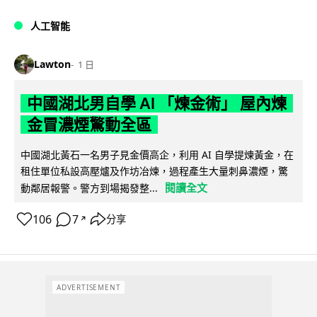
人工智能
Lawton
1 日
中國湖北男自學 AI 「煉金術」 屋內煉
金冒濃煙驚動全區
中國湖北黃石一名男子見金價高企，利用 AI 自學提煉黃金，在
租住單位私設高壓爐及作坊冶煉，過程產生大量刺鼻濃煙，驚
閱讀全文
動鄰居報警。警方到場揭發整...
106
7
分享
↗
ADVERTISEMENT