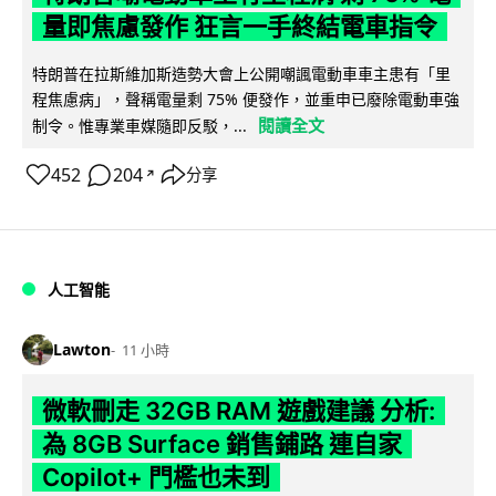
量即焦慮發作 狂言一手終結電車指令
特朗普在拉斯維加斯造勢大會上公開嘲諷電動車車主患有「里
程焦慮病」，聲稱電量剩 75% 便發作，並重申已廢除電動車強
閱讀全文
制令。惟專業車媒隨即反駁，...
452
204
分享
↗
人工智能
Lawton
11 小時
微軟刪走 32GB RAM 遊戲建議 分析:
為 8GB Surface 銷售鋪路 連自家
Copilot+ 門檻也未到