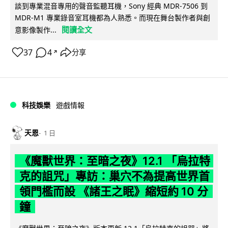
談到專業混音專用的聲音監聽耳機，Sony 經典 MDR-7506 到
MDR-M1 專業錄音室耳機都為人熟悉。而現在舞台製作者與創
閱讀全文
意影像製作...
37
4
分享
↗
科技娛樂
遊戲情報
天恩
1 日
《魔獸世界：至暗之夜》12.1 「烏拉特
克的詛咒」專訪：巢穴不為提高世界首
領門檻而設 《諸王之眠》縮短約 10 分
鐘