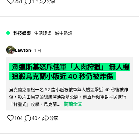
251
1
分享
↗
科技娛樂
生活娛樂
城中熱話
Lawton
1 日
澤連斯基怒斥俄軍「人肉狩獵」 無人機
追殺烏克蘭小販近 40 秒仍被炸傷
烏克蘭克爾松一名 52 歲小販被俄軍無人機追擊近 40 秒後被炸
傷，影片由烏克蘭總統澤連斯基公開。他直斥俄軍對平民進行
閱讀全文
「狩獵式」攻擊，烏克蘭...
104
40
分享
↗