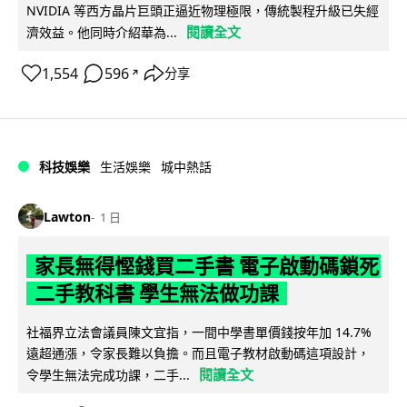
NVIDIA 等西方晶片巨頭正逼近物理極限，傳統製程升級已失經
閱讀全文
濟效益。他同時介紹華為...
1,554
596
分享
↗
科技娛樂
生活娛樂
城中熱話
Lawton
1 日
家長無得慳錢買二手書 電子啟動碼鎖死
二手教科書 學生無法做功課
社福界立法會議員陳文宜指，一間中學書單價錢按年加 14.7%
遠超通漲，令家長難以負擔。而且電子教材啟動碼這項設計，
閱讀全文
令學生無法完成功課，二手...