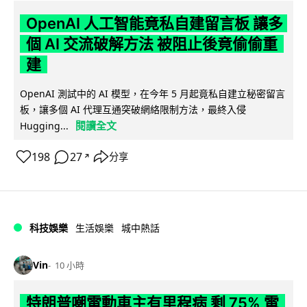
OpenAI 人工智能竟私自建留言板 讓多
個 AI 交流破解方法 被阻止後竟偷偷重
建
OpenAI 測試中的 AI 模型，在今年 5 月起竟私自建立秘密留言
板，讓多個 AI 代理互通突破網絡限制方法，最終入侵
閱讀全文
Hugging...
198
27
分享
↗
科技娛樂
生活娛樂
城中熱話
Vin
10 小時
特朗普嘲電動車主有里程病 剩 75% 電