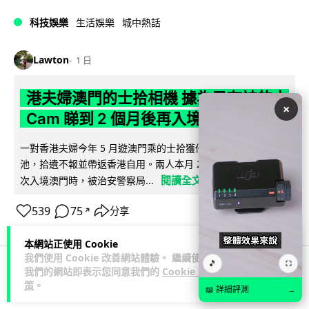
科技娛樂
生活娛樂
城中熱話
Lawton
1 日
港夫婦澳門的士拾相機 據為己有被的士
×
Cam 睇到 2 個月後再入境被捕
一對香港夫婦今年 5 月遊澳門乘的士拾獲他人遺留相機及電
池，拾遺不報並帶返香港自用。兩人本月 2 日經港珠澳大橋再
閱讀全文
次入境澳門時，被治安警察局...
539
75
分享
↗
本網站正使用 Cookie
我們使用 Cookie 改善網站體驗。 繼續使用
🎵
⛶
我們的網站即表示您同意我們的
Cookie 政
3C科技
家居無線
策
。
📖 詳細評測
→