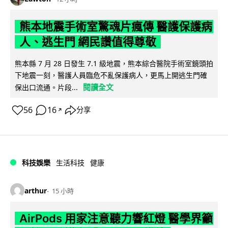
熊本地震手術室驚魂片瘋傳 醫護保護病
人、逃生門 網民讚值得尊敬
熊本縣 7 月 28 日發生 7.1 級地震，熊本綜合醫院手術室鏡頭拍
下地震一刻，醫護人員臨危不亂保護病人，更馬上開逃生門確
閱讀全文
保出口流通。片段...
56
16
分享
↗
科技娛樂
生活科技
健康
arthur
15 小時
AirPods 用家注意聽力響紅燈 醫學界籲