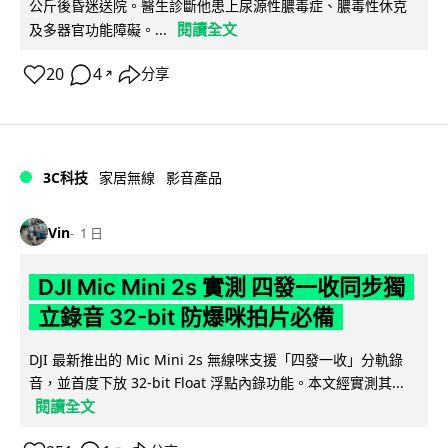
公斤後昏迷送院。醫生診斷他患上尿源性膿毒症、膿毒性休克
閱讀全文
及多器官功能障礙。...
20
4
分享
↗
3C科技
家居無線
影音產品
Vin
1 日
DJI Mic Mini 2s 實測 四發一收同步獨
立錄音 32-bit 防爆咪拍片必備
DJI 最新推出的 Mic Mini 2s 無線咪支援「四發一收」分軌錄
音，並首度下放 32-bit Float 浮點內錄功能。本文經實測其...
閱讀全文