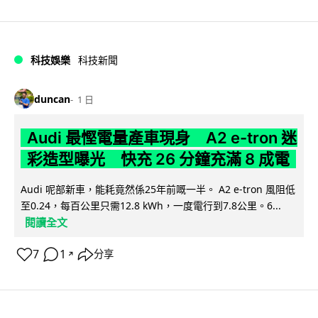
科技娛樂
科技新聞
duncan
1 日
Audi 最慳電量產車現身 A2 e-tron 迷
彩造型曝光 快充 26 分鐘充滿 8 成電
Audi 呢部新車，能耗竟然係25年前嘅一半。 A2 e-tron 風阻低
至0.24，每百公里只需12.8 kWh，一度電行到7.8公里。6...
閱讀全文
7
1
分享
↗