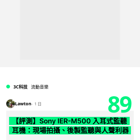
3C科技
流動音樂
89
Lawton
1 日
【評測】Sony IER-M500 入耳式監聽
耳機：現場拍攝、後製監聽與人聲利器