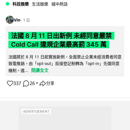
科技娛樂
生活娛樂
城中熱話
Vin
1 日
法國 8 月 11 日出新例 未經同意嚴禁
Cold Call 違規企業最高罰 345 萬
法國將於 8 月 11 日起實施新例，全面禁止企業未經消費者同意
致電推銷，由「opt-out」拒接登記制轉為「opt-in」先徵同意
閱讀全文
機制。違...
337
26
分享
↗
ADVERTISEMENT