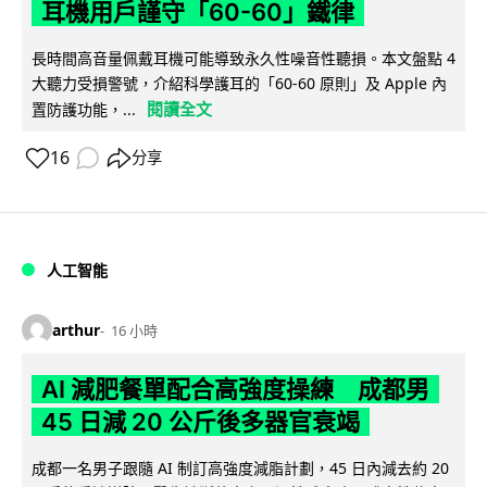
耳機用戶謹守「60-60」鐵律
長時間高音量佩戴耳機可能導致永久性噪音性聽損。本文盤點 4
大聽力受損警號，介紹科學護耳的「60-60 原則」及 Apple 內
閱讀全文
置防護功能，...
16
分享
人工智能
arthur
16 小時
AI 減肥餐單配合高強度操練 成都男
45 日減 20 公斤後多器官衰竭
成都一名男子跟隨 AI 制訂高強度減脂計劃，45 日內減去約 20