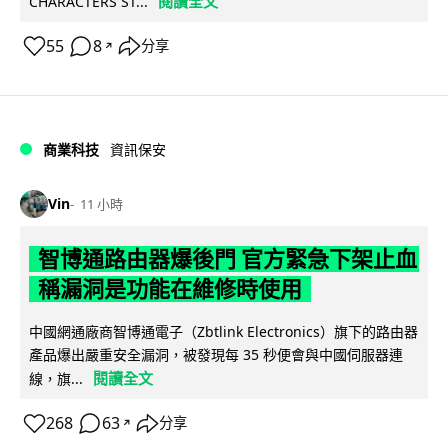
閱讀全文
CHARACTERS ST...
55
8
分享
↗
商業科技
資訊保安
Vin
11 小時
智博通路由器爆後門 官方緊急下架止血
稱漏洞是功能在維修時使用
中國網通廠商智博通電子（Zbtlink Electronics）旗下的路由器
產品爆出嚴重安全漏洞，被發現每 35 秒便會與中國伺服器連
閱讀全文
線，旗...
268
63
分享
↗