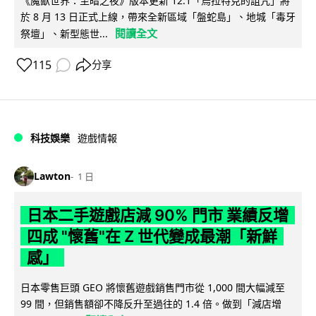
《魔獸世界：至暗之夜》版本更新 12.1「烏拉特克的詛咒」將
於 8 月 13 日正式上線，帶來全新區域「盤蛇島」、地城「毒牙
閱讀全文
祭壇」、新型態世...
115
分享
科技娛樂
遊戲情報
Lawton
1 日
日本二手遊戲店減 90% 門市 業績反增
四成 "懷舊"在 Z 世代變成最潮「新鮮
感」
日本零售巨頭 GEO 將懷舊遊戲銷售門市從 1,000 間大幅減至
99 間，但銷售額卻不降反升至過往的 1.4 倍。做到「減店增