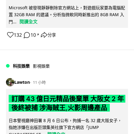
Microsoft 被發現靜靜刪除官方網站上，對遊戲玩家要為電腦配
置 32GB RAM 的建議。分析指微軟同時新推出的 8GB RAM 入
閱讀全文
門...
132
10
分享
↗
科技娛樂
影視娛樂
Lawton
11 小時
訂購 43 億日元精品後棄單 大阪女 2 年
後終被捕 涉海賊王,火影周邊產品
日本警視廳神田署 8 月 6 日公布，拘捕一名 32 歲大阪女子，
指她涉嫌在出版巨頭集英社旗下官方網店「JUMP