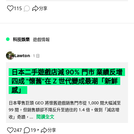
115
分享
科技娛樂
遊戲情報
Lawton
1 日
日本二手遊戲店減 90% 門市 業績反增
四成 "懷舊"在 Z 世代變成最潮「新鮮
感」
日本零售巨頭 GEO 將懷舊遊戲銷售門市從 1,000 間大幅減至
99 間，但銷售額卻不降反升至過往的 1.4 倍。做到「減店增
閱讀全文
收」奇蹟，...
247
19
分享
↗