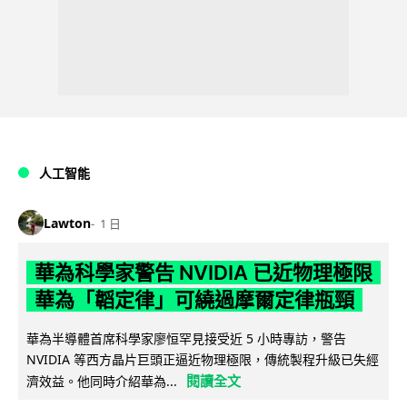
人工智能
Lawton
1 日
華為科學家警告 NVIDIA 已近物理極限
華為「韜定律」可繞過摩爾定律瓶頸
華為半導體首席科學家廖恒罕見接受近 5 小時專訪，警告
NVIDIA 等西方晶片巨頭正逼近物理極限，傳統製程升級已失經
閱讀全文
濟效益。他同時介紹華為...