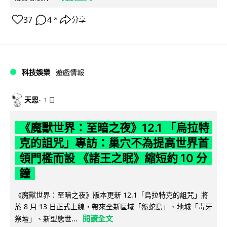
37
4
分享
↗
科技娛樂
遊戲情報
天恩
1 日
《魔獸世界：至暗之夜》12.1 「烏拉特
克的詛咒」專訪：巢穴不為提高世界首
領門檻而設 《諸王之眠》縮短約 10 分
鐘
《魔獸世界：至暗之夜》版本更新 12.1「烏拉特克的詛咒」將
於 8 月 13 日正式上線，帶來全新區域「盤蛇島」、地城「毒牙
閱讀全文
祭壇」、新型態世...