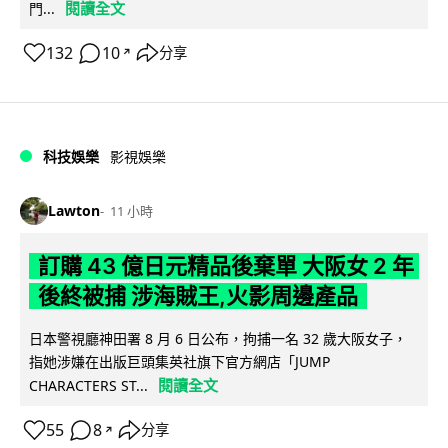
閱讀全文
門...
132
10
分享
↗
科技娛樂
影視娛樂
Lawton
11 小時
訂購 43 億日元精品後棄單 大阪女 2 年
後終被捕 涉海賊王,火影周邊產品
日本警視廳神田署 8 月 6 日公布，拘捕一名 32 歲大阪女子，
指她涉嫌在出版巨頭集英社旗下官方網店「JUMP
閱讀全文
CHARACTERS ST...
55
8
分享
↗