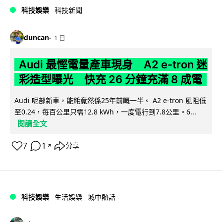
科技娛樂
科技新聞
duncan
1 日
Audi 最慳電量產車現身 A2 e-tron 迷
彩造型曝光 快充 26 分鐘充滿 8 成電
Audi 呢部新車，能耗竟然係25年前嘅一半。 A2 e-tron 風阻低
至0.24，每百公里只需12.8 kWh，一度電行到7.8公里。6...
閱讀全文
7
1
分享
↗
科技娛樂
生活娛樂
城中熱話