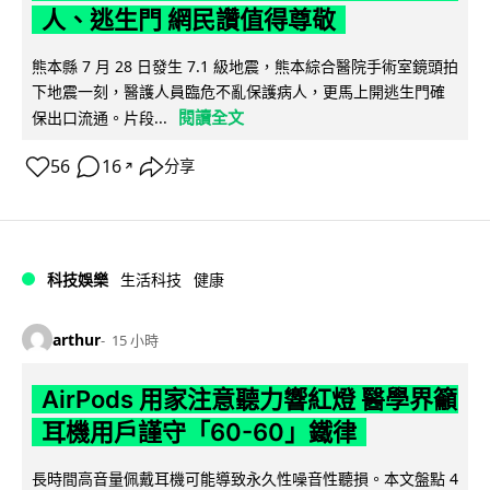
人、逃生門 網民讚值得尊敬
熊本縣 7 月 28 日發生 7.1 級地震，熊本綜合醫院手術室鏡頭拍
下地震一刻，醫護人員臨危不亂保護病人，更馬上開逃生門確
閱讀全文
保出口流通。片段...
56
16
分享
↗
科技娛樂
生活科技
健康
arthur
15 小時
AirPods 用家注意聽力響紅燈 醫學界籲
耳機用戶謹守「60-60」鐵律
長時間高音量佩戴耳機可能導致永久性噪音性聽損。本文盤點 4