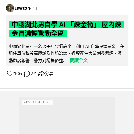
Lawton
1 日
中國湖北男自學 AI 「煉金術」 屋內煉
金冒濃煙驚動全區
中國湖北黃石一名男子見金價高企，利用 AI 自學提煉黃金，在
租住單位私設高壓爐及作坊冶煉，過程產生大量刺鼻濃煙，驚
閱讀全文
動鄰居報警。警方到場揭發整...
106
7
分享
↗
ADVERTISEMENT