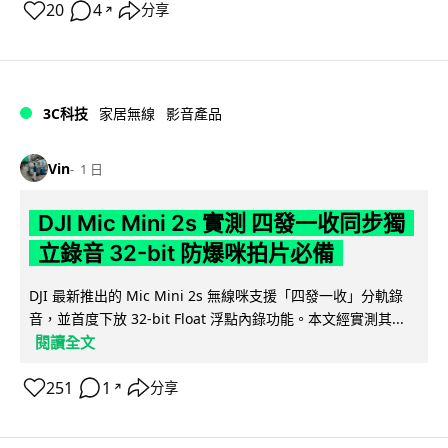
20
4
分享
↗
3C科技
家居無線
影音產品
Vin
1 日
DJI Mic Mini 2s 實測 四發一收同步獨
立錄音 32-bit 防爆咪拍片必備
DJI 最新推出的 Mic Mini 2s 無線咪支援「四發一收」分軌錄
音，並首度下放 32-bit Float 浮點內錄功能。本文經實測其...
閱讀全文
251
1
分享
↗