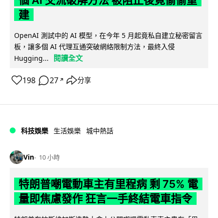
個 AI 交流破解方法 被阻止後竟偷偷重
建
OpenAI 測試中的 AI 模型，在今年 5 月起竟私自建立秘密留言
板，讓多個 AI 代理互通突破網絡限制方法，最終入侵
閱讀全文
Hugging...
198
27
分享
↗
科技娛樂
生活娛樂
城中熱話
Vin
10 小時
特朗普嘲電動車主有里程病 剩 75% 電
量即焦慮發作 狂言一手終結電車指令