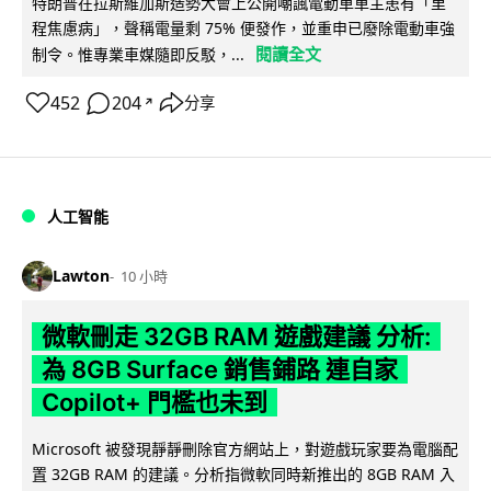
特朗普在拉斯維加斯造勢大會上公開嘲諷電動車車主患有「里
程焦慮病」，聲稱電量剩 75% 便發作，並重申已廢除電動車強
閱讀全文
制令。惟專業車媒隨即反駁，...
452
204
分享
↗
人工智能
Lawton
10 小時
微軟刪走 32GB RAM 遊戲建議 分析:
為 8GB Surface 銷售鋪路 連自家
Copilot+ 門檻也未到
Microsoft 被發現靜靜刪除官方網站上，對遊戲玩家要為電腦配
置 32GB RAM 的建議。分析指微軟同時新推出的 8GB RAM 入