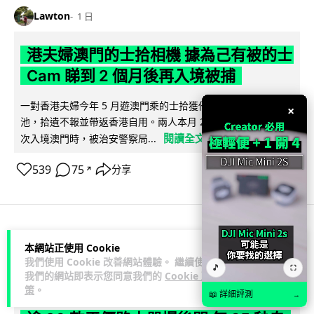
Lawton
1 日
港夫婦澳門的士拾相機 據為己有被的士
Cam 睇到 2 個月後再入境被捕
一對香港夫婦今年 5 月遊澳門乘的士拾獲他人遺留相機及電
×
池，拾遺不報並帶返香港自用。兩人本月 2 日經港珠澳大橋再
閱讀全文
次入境澳門時，被治安警察局...
539
75
分享
↗
3C科技
家居無線
本網站正使用 Cookie
我們使用 Cookie 改善網站體驗。 繼續使用
🎵
⛶
我們的網站即表示您同意我們的
Cookie 政
Vin
1 日
策
。
📖 詳細評測
→