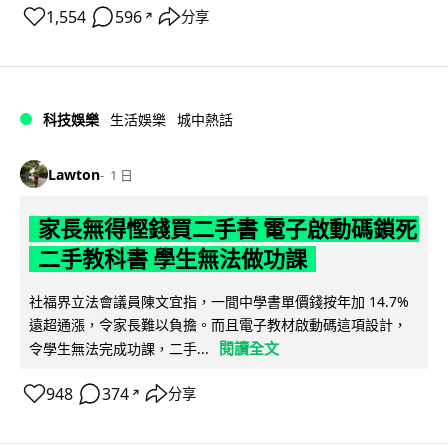
1,554
596
分享
↗
科技娛樂
生活娛樂
城中熱話
Lawton
1 日
家長無得慳錢買二手書 電子啟動碼鎖死
二手教科書 學生無法做功課
社福界立法會議員陳文宜指，一間中學書單價錢按年加 14.7%
遠超通漲，令家長難以負擔。而且電子教材啟動碼這項設計，
閱讀全文
令學生無法完成功課，二手...
948
374
分享
↗