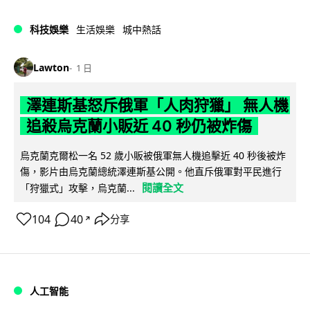
科技娛樂
生活娛樂
城中熱話
Lawton
1 日
澤連斯基怒斥俄軍「人肉狩獵」 無人機
追殺烏克蘭小販近 40 秒仍被炸傷
烏克蘭克爾松一名 52 歲小販被俄軍無人機追擊近 40 秒後被炸
傷，影片由烏克蘭總統澤連斯基公開。他直斥俄軍對平民進行
閱讀全文
「狩獵式」攻擊，烏克蘭...
104
40
分享
↗
人工智能