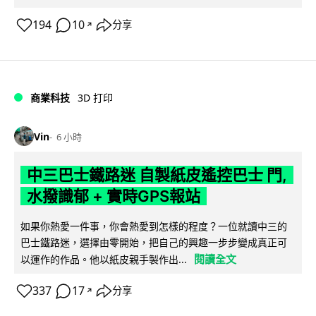
194
10
分享
↗
商業科技
3D 打印
Vin
6 小時
中三巴士鐵路迷 自製紙皮遙控巴士 門,
水撥識郁 + 實時GPS報站
如果你熱愛一件事，你會熱愛到怎樣的程度？一位就讀中三的
巴士鐵路迷，選擇由零開始，把自己的興趣一步步變成真正可
閱讀全文
以運作的作品。他以紙皮親手製作出...
337
17
分享
↗