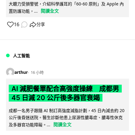
大聽力受損警號，介紹科學護耳的「60-60 原則」及 Apple 內
閱讀全文
置防護功能，...
16
分享
人工智能
arthur
16 小時
AI 減肥餐單配合高強度操練 成都男
45 日減 20 公斤後多器官衰竭
成都一名男子跟隨 AI 制訂高強度減脂計劃，45 日內減去約 20
公斤後昏迷送院。醫生診斷他患上尿源性膿毒症、膿毒性休克
閱讀全文
及多器官功能障礙。...