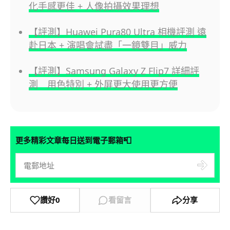
化手感更佳 + 人像拍攝效果理想
【評測】Huawei Pura80 Ultra 相機評測 遠
赴日本 + 演唱會試盡「一鏡雙目」威力
【評測】Samsung Galaxy Z Flip7 詳細評
測 用色特別 + 外屏更大使用更方便
📮
更多精彩文章每日送到電子郵箱
讚好
0
看留言
分享