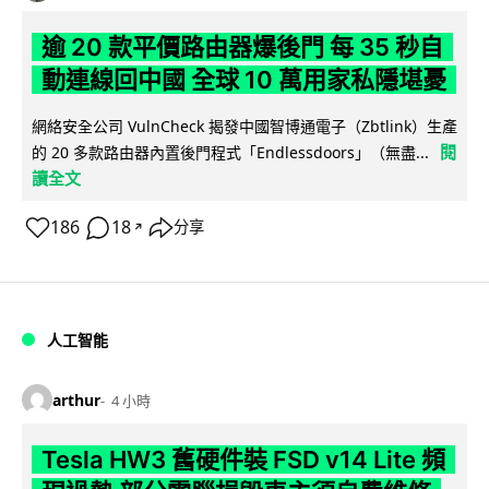
逾 20 款平價路由器爆後門 每 35 秒自
動連線回中國 全球 10 萬用家私隱堪憂
網絡安全公司 VulnCheck 揭發中國智博通電子（Zbtlink）生產
閱
的 20 多款路由器內置後門程式「Endlessdoors」（無盡...
讀全文
186
18
分享
↗
人工智能
arthur
4 小時
Tesla HW3 舊硬件裝 FSD v14 Lite 頻