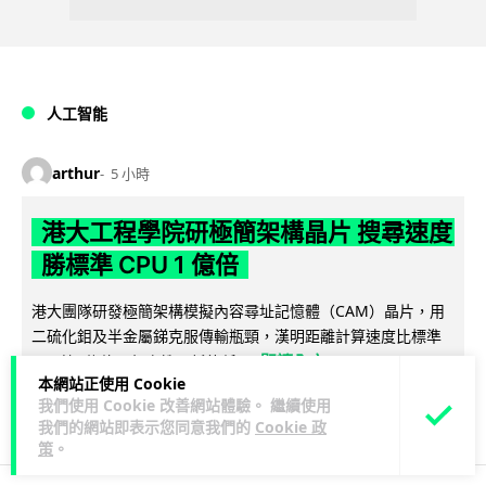
人工智能
arthur
5 小時
港大工程學院研極簡架構晶片 搜尋速度
勝標準 CPU 1 億倍
港大團隊研發極簡架構模擬內容尋址記憶體（CAM）晶片，用
二硫化鉬及半金屬銻克服傳輸瓶頸，漢明距離計算速度比標準
閱讀全文
CPU快1億倍，每次搜尋耗能低...
本網站正使用 Cookie
我們使用 Cookie 改善網站體驗。 繼續使用
30
10
分享
↗
我們的網站即表示您同意我們的
Cookie 政
策
。