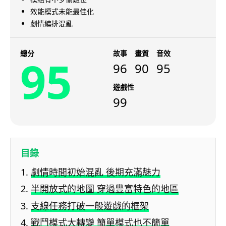
效能模式未能最佳化
劇情編排混亂
總分
故事
畫質
音效
95
96
90
95
遊戲性
99
目錄
劇情時間初始混亂 後期充滿魅力
半開放式的地圖 穿過豐富特色的地區
支線任務打破一般遊戲的框架
戰鬥模式大轉變 簡單模式也不簡單