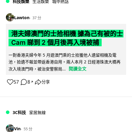
科技娛樂
生活娛樂
城中熱話
Lawton
37 分
港夫婦澳門的士拾相機 據為己有被的士
Cam 睇到 2 個月後再入境被捕
一對香港夫婦今年 5 月遊澳門乘的士拾獲他人遺留相機及電
池，拾遺不報並帶返香港自用。兩人本月 2 日經港珠澳大橋再
閱讀全文
次入境澳門時，被治安警察局...
57
8
分享
↗
3C科技
家居無線
Vin
55 分