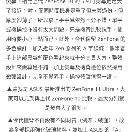
熒幕，相比上代 ZenFone 10 的 5.9 吋熒幕足足大
了接近 1 吋，而同時間機身是重了但未算過份，但
厚度卻薄了，所以拿上手手感依然十分不錯，單手
握機操控亦沒有太大問題，只是機背比較跣手，使
用時要小心一點而已。此外，今代保留 ZenFone 的
多色設計，加入近年 Zen 系列的 A 字線條，像筆者
手上這部晨靛藍配色看起來就十分高貴大方，整體
設計來說算是不錯，加上熒幕及機背邊位依然採用
微弧設計，完全不覺界手，操控體驗值得一讚。
▲這就是 ASUS 最新推出的 ZenFone 11 Ultra，大
家可以見到與上代 ZenFone 10 比較，最大分別就
是熒幕大了很多。
▲今代機背不再設有不同材質（例如：絨面），改
為全部採用強化玻璃物料，並加上 ASUS 的「A」