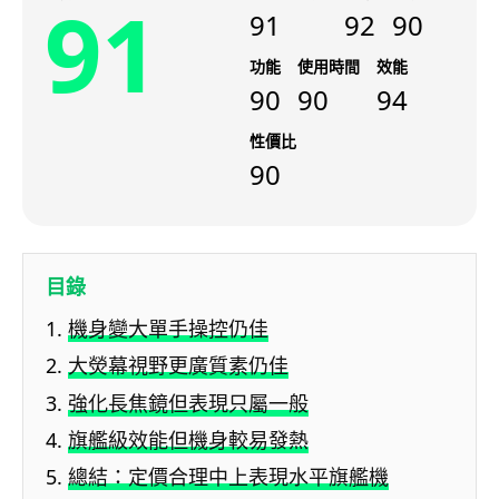
91
91
92
90
功能
使用時間
效能
90
90
94
性價比
90
目錄
機身變大單手操控仍佳
大熒幕視野更廣質素仍佳
強化長焦鏡但表現只屬一般
旗艦級效能但機身較易發熱
總結：定價合理中上表現水平旗艦機