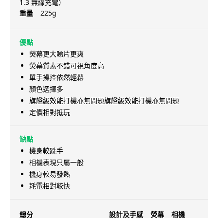
1.3 無線充電）
重量
225g
優點
熒幕更大睇片更爽
熒幕質素不錯可視角度高
單手操控依然輕鬆
顏色選擇多
旗艦級效能打機亦無問題旗艦級效能打機亦無問題
定價相對抵玩
缺點
機身較跣手
相機表現只屬一般
機身較易發熱
耗電相對較快
總分
設計及手感
熒幕
相機