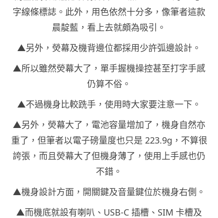
字線條標誌。此外，用色依然十分多，像筆者這款
晨靛藍，看上去就頗為吸引。
▲另外，熒幕及機背邊位都採用少許弧邊設計。
▲所以雖然熒幕大了，單手握機操控甚至打字手感
仍算不俗。
▲不過機身比較跣手，使用時大家要注意一下。
▲另外，熒幕大了，電池容量增加了，機身自然亦
重了，但筆者以電子磅量度也只是 223.9g，不算很
誇張，而且熒幕大了但機身薄了，使用上手感也仍
不錯。
▲機身設計方面，開關鍵及音量鍵位於機身右側。
▲而機底就設有喇叭、USB-C 插槽、SIM 卡槽及