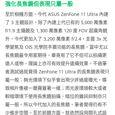
強化長焦鏡但表現只屬一般
至於相機方面，今代 ASUS ZenFone 11 Ultra 內建
了 3 主鏡設計，除了內建上代已有的 5,000 萬像素
f/1.9 主攝鏡及 1,300 萬像素 120 度 FOV 超廣角鏡
外，今代更加入了 3,200 萬像素 f/2.4，支援 3x 光
學變焦及 OIS 光學防手震功能的長焦鏡，當中尤以
長焦鏡最令用家期待，畢竟有了它不但可以拍攝更
遠人或物，理論上亦可有效提升遠攝效果。不過筆
者測試過就覺得 ZenFone 11 Ultra 的長焦鏡表現只
屬一般：夠光環境下似乎會出現少許過度曝光，導
致相片像被一層霧蓋著一樣；而光差環境較大或者
較暗環境下使用長焦鏡拍攝，暗位的雜訊抑制亦只
屬一般。所以今代加入的長焦鏡，筆者覺得仍有不
少進步空間。至於前鏡方面，就依然採用開孔式設