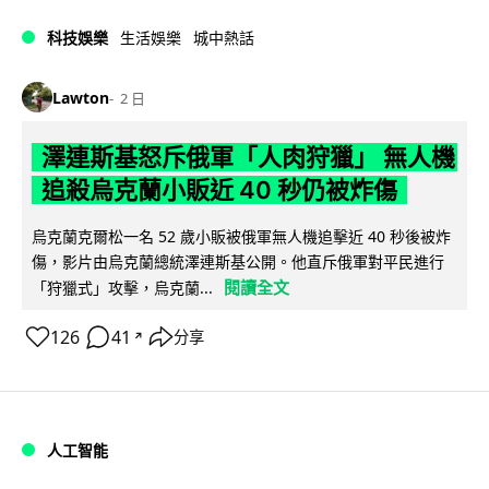
科技娛樂
生活娛樂
城中熱話
Lawton
2 日
澤連斯基怒斥俄軍「人肉狩獵」 無人機
追殺烏克蘭小販近 40 秒仍被炸傷
烏克蘭克爾松一名 52 歲小販被俄軍無人機追擊近 40 秒後被炸
傷，影片由烏克蘭總統澤連斯基公開。他直斥俄軍對平民進行
閱讀全文
「狩獵式」攻擊，烏克蘭...
126
41
分享
↗
人工智能