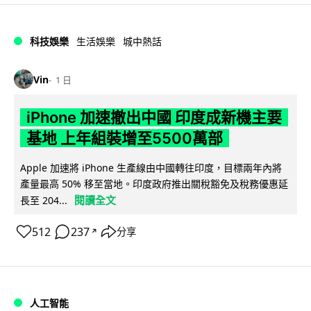
科技娛樂
生活娛樂
城中熱話
Vin
1 日
iPhone 加速撤出中國 印度成新機主要
基地 上年組裝增至5500萬部
Apple 加速將 iPhone 生產線由中國轉往印度，目標兩年內將
產量最高 50% 移至當地。印度政府推出關稅豁免及稅務優惠延
閱讀全文
長至 204...
512
237
分享
↗
人工智能