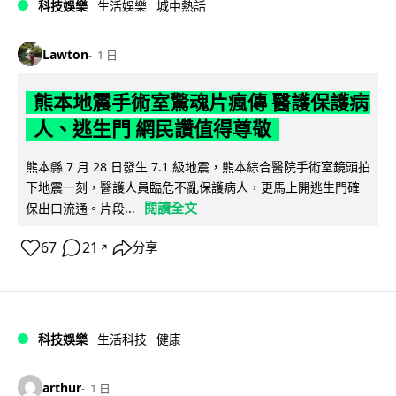
科技娛樂
生活娛樂
城中熱話
Lawton
1 日
熊本地震手術室驚魂片瘋傳 醫護保護病
人、逃生門 網民讚值得尊敬
熊本縣 7 月 28 日發生 7.1 級地震，熊本綜合醫院手術室鏡頭拍
下地震一刻，醫護人員臨危不亂保護病人，更馬上開逃生門確
閱讀全文
保出口流通。片段...
67
21
分享
↗
科技娛樂
生活科技
健康
arthur
1 日