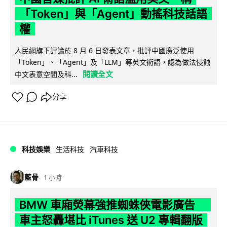
「Token」與「Agent」動搖科技話語
權
人民網旗下評論於 8 月 6 日發表文章，批評中國廣泛使用
「Token」、「Agent」及「LLM」等英文術語，認為做法侵蝕
閱讀全文
中文表意空間及科...
分享
科技娛樂
生活科技
汽車科技
藍骨
1 小時
BMW 車廂熒幕強推蜘蛛俠電影廣告
車主怒轟堪比 iTunes 送 U2 專輯翻版