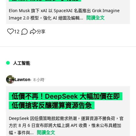
Elon Musk 旗下 xAI 以 SpaceXAI 名義推出 Grok Imagine
閱讀全文
Image 2.0 模型，強化 AI 繪圖及編輯...
12
分享
人工智能
Lawton
8 小時
低價不再！DeepSeek 大幅加價在即
低價搶客反釀運算資源告急
DeepSeek 因低價策略掀起需求熱潮，運算資源不勝負荷，官
方於 8 月 6 日宣布即將大幅上調 API 收費，惟未公布具體加
閱讀全文
幅。事件與...