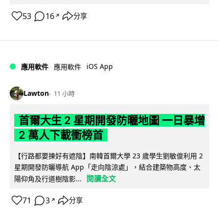
53
16
分享
↗
iOS App
應用軟件
應用軟件
Lawton
11 小時
首爾大生 2 星期開發防曬地圖 一日暴增
2 萬人下載衝榜首
【行路都要揀好有遮陰】南韓首爾大學 23 歲學生劉敏俊利用 2
星期開發防曬導航 App「走向陰涼處」，結合建築物高度、太
閱讀全文
陽仰角及行道樹陰影...
71
3
分享
↗