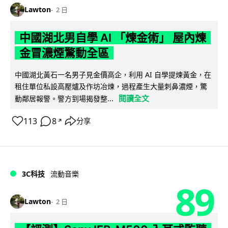
Lawton
2 日
中國湖北男自學 AI 「煉金術」 屋內煉
金冒濃煙驚動全區
中國湖北黃石一名男子見金價高企，利用 AI 自學提煉黃金，在
租住單位私設高壓爐及作坊冶煉，過程產生大量刺鼻濃煙，驚
閱讀全文
動鄰居報警。警方到場揭發整...
113
8
分享
↗
3C科技
流動音樂
89
Lawton
2 日