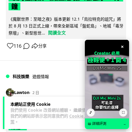
鐘
《魔獸世界：至暗之夜》版本更新 12.1「烏拉特克的詛咒」將
於 8 月 13 日正式上線，帶來全新區域「盤蛇島」、地城「毒牙
閱讀全文
祭壇」、新型態世...
116
×
分享
科技娛樂
遊戲情報
Lawton
2 日
本網站正使用 Cookie
日本二手遊戲店減 90% 門市 業績反增
我們使用 Cookie 改善網站體驗。 繼續使用
🎵
⛶
我們的網站即表示您同意我們的
Cookie 政
四成 "懷舊"在 Z 世代變成最潮「新鮮
策
。
📖 詳細評測
→
感」