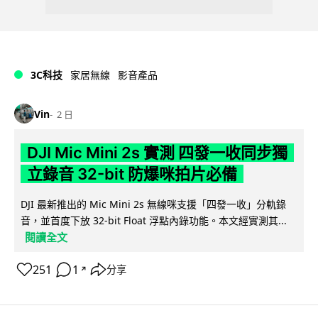
3C科技
家居無線
影音產品
Vin
2 日
DJI Mic Mini 2s 實測 四發一收同步獨
立錄音 32-bit 防爆咪拍片必備
DJI 最新推出的 Mic Mini 2s 無線咪支援「四發一收」分軌錄
音，並首度下放 32-bit Float 浮點內錄功能。本文經實測其...
閱讀全文
251
1
分享
↗