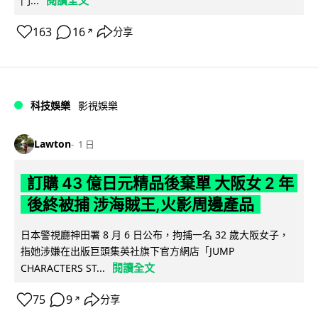
門...
163
16
分享
↗
科技娛樂
影視娛樂
Lawton
1 日
訂購 43 億日元精品後棄單 大阪女 2 年
後終被捕 涉海賊王,火影周邊產品
日本警視廳神田署 8 月 6 日公布，拘捕一名 32 歲大阪女子，
指她涉嫌在出版巨頭集英社旗下官方網店「JUMP
閱讀全文
CHARACTERS ST...
75
9
分享
↗