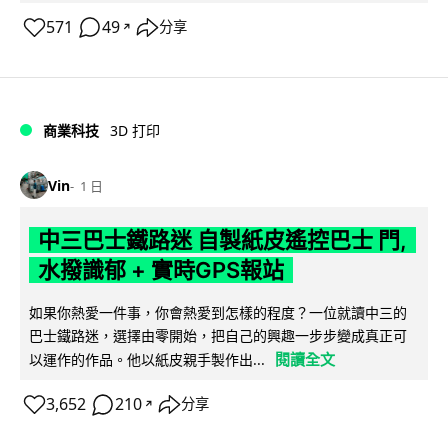
571
49
分享
↗
商業科技
3D 打印
Vin
1 日
中三巴士鐵路迷 自製紙皮遙控巴士 門,
水撥識郁 + 實時GPS報站
如果你熱愛一件事，你會熱愛到怎樣的程度？一位就讀中三的
巴士鐵路迷，選擇由零開始，把自己的興趣一步步變成真正可
閱讀全文
以運作的作品。他以紙皮親手製作出...
3,652
210
分享
↗