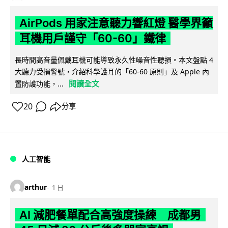
AirPods 用家注意聽力響紅燈 醫學界籲
耳機用戶謹守「60-60」鐵律
長時間高音量佩戴耳機可能導致永久性噪音性聽損。本文盤點 4
大聽力受損警號，介紹科學護耳的「60-60 原則」及 Apple 內
閱讀全文
置防護功能，...
20
分享
人工智能
arthur
1 日
AI 減肥餐單配合高強度操練 成都男