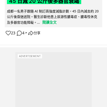
45 日減 20 公斤後多器官衰竭
成都一名男子跟隨 AI 制訂高強度減脂計劃，45 日內減去約 20
公斤後昏迷送院。醫生診斷他患上尿源性膿毒症、膿毒性休克
閱讀全文
及多器官功能障礙。...
23
4
分享
↗
ADVERTISEMENT