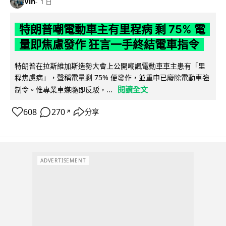
Vin
1 日
特朗普嘲電動車主有里程病 剩 75% 電
量即焦慮發作 狂言一手終結電車指令
特朗普在拉斯維加斯造勢大會上公開嘲諷電動車車主患有「里
程焦慮病」，聲稱電量剩 75% 便發作，並重申已廢除電動車強
閱讀全文
制令。惟專業車媒隨即反駁，...
608
270
分享
↗
ADVERTISEMENT