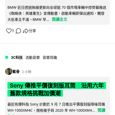
BMW 近日透過無線更新向全球逾 70 個市場車輛中控熒幕推送
《蜘蛛俠：英雄重生》宣傳動畫，啟動車輛即彈出通知，觸發
閱讀全文
大批車主不滿。BMW 早...
1
分享
3C科技
流動音樂
音樂耳機
藍骨
2 小時
Sony 傳推平價復刻版耳筒 沿用六年
舊款規格挑戰加價潮
最近有爆料指 Sony 計劃於 9 月 7 日推出平價復刻版降噪耳機
閱讀
WH-1000XM4C，規格幾乎與 2020 年 WH-1000XM4...