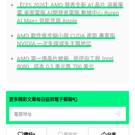
【CES 2026】AMD 發表全新 AI 晶片 涵蓋筆
電,桌面電腦,AI開發者電腦,數據中心 Ryzen
AI Max+ 效能並肩 Apple
AMD 軟件進步縮小與 CUDA 差距 專家指
NVIDIA 一次失誤或失主導地位
AMD 第一塊晶片被揭 是逆向工程 Intel
8080 成本 0.5 美元售 700 美元
📮
更多精彩文章每日送到電子郵箱
讚好
0
看留言
分享