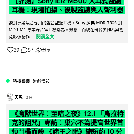
【評測】Sony IER-M500 入耳式監聽
耳機：現場拍攝、後製監聽與人聲利器
談到專業混音專用的聲音監聽耳機，Sony 經典 MDR-7506 到
MDR-M1 專業錄音室耳機都為人熟悉。而現在舞台製作者與創
閱讀全文
意影像製作...
39
5
分享
↗
科技娛樂
遊戲情報
天恩
2 日
《魔獸世界：至暗之夜》12.1 「烏拉特
克的詛咒」專訪：巢穴不為提高世界首
領門檻而設 《諸王之眠》縮短約 10 分