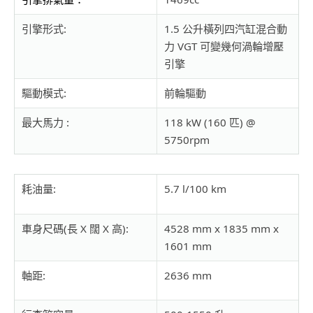
引擎形式:
1.5 公升橫列四汽缸混合動
力 VGT 可變幾何渦輪增壓
引擎
驅動模式:
前輪驅動
最大馬力 :
118 kW (160 匹) @
5750rpm
電動摩打：
15 kW (20 匹), 135 Nm
耗油量:
5.7 l/100 km
電池 :
48V, 0.8 kWh Lithium-ion
鋰離子高性能電池
車身尺碼(長 X 闊 X 高):
4528 mm x 1835 mm x
最大扭力 :
240 Nm @ 1500 rpm
1601 mm
極速:
212km/h
軸距:
2636 mm
加速時間 (0-100km/h):
8.8 秒