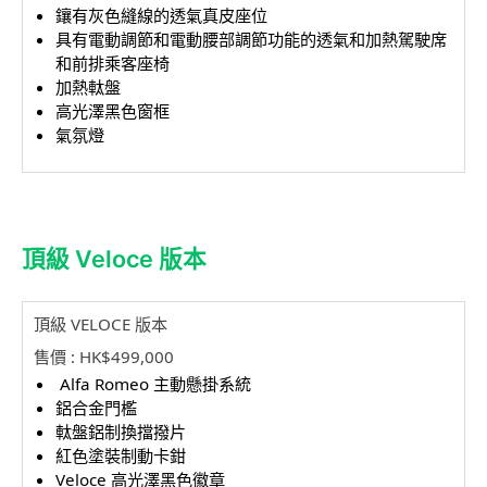
低速行車、停車和巡航
鑲有灰色縫線的透氣真皮座位
等，均可以純電
動模式
具有電動調節和電動腰部調節功能的透氣和加熱駕駛席
行駛
和前排乘客座椅
e-boosting
加熱軚盤
高光澤黑色窗框
氣氛燈
頂級 Veloce 版本
頂級 VELOCE 版本
售價 : HK$499,000
Alfa Romeo 主動懸掛系統
鋁合金門檻
軚盤鋁制換擋撥片
紅色塗裝制動卡鉗
Veloce 高光澤黑色徽章