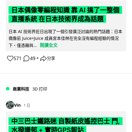
日本偶像零編程知識 靠 AI 搞了一整個
直播系統 在日本技術界成為話題
日本 AI 技術界近日出現了一個引發廣泛討論的熱門話題：日本
偶像前 Juice=Juice 成員宮本佳林在完全沒有編程經驗的情況
閱讀全文
下，僅憑藉與...
571
49
分享
↗
商業科技
3D 打印
Vin
1 日
中三巴士鐵路迷 自製紙皮遙控巴士 門,
水撥識郁 + 實時GPS報站