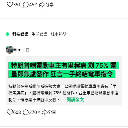
351
45
分享
↗
科技娛樂
生活娛樂
城中熱話
Vin
1 日
特朗普嘲電動車主有里程病 剩 75% 電
量即焦慮發作 狂言一手終結電車指令
特朗普在拉斯維加斯造勢大會上公開嘲諷電動車車主患有「里
程焦慮病」，聲稱電量剩 75% 便發作，並重申已廢除電動車強
閱讀全文
制令。惟專業車媒隨即反駁，...
608
270
分享
↗