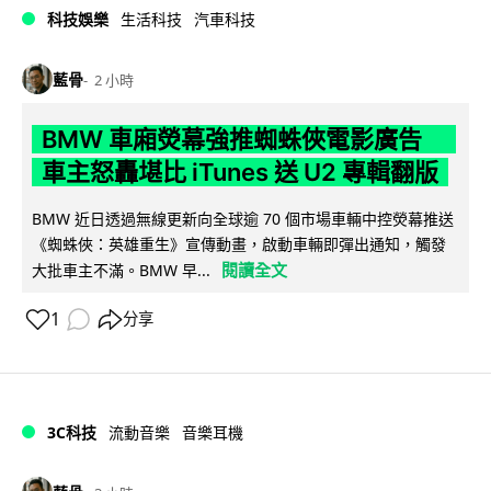
科技娛樂
生活科技
汽車科技
藍骨
2 小時
BMW 車廂熒幕強推蜘蛛俠電影廣告
車主怒轟堪比 iTunes 送 U2 專輯翻版
BMW 近日透過無線更新向全球逾 70 個市場車輛中控熒幕推送
《蜘蛛俠：英雄重生》宣傳動畫，啟動車輛即彈出通知，觸發
閱讀全文
大批車主不滿。BMW 早...
1
分享
3C科技
流動音樂
音樂耳機