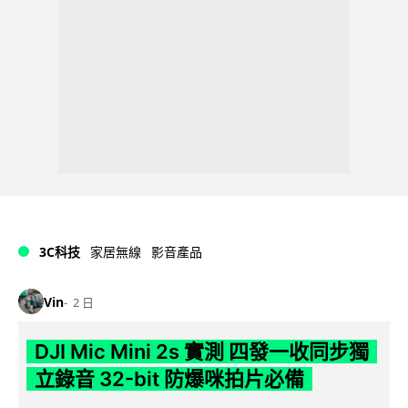
3C科技
家居無線
影音產品
Vin
2 日
DJI Mic Mini 2s 實測 四發一收同步獨
立錄音 32-bit 防爆咪拍片必備