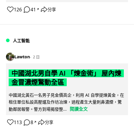
126
41
分享
↗
人工智能
Lawton
2 日
中國湖北男自學 AI 「煉金術」 屋內煉
金冒濃煙驚動全區
中國湖北黃石一名男子見金價高企，利用 AI 自學提煉黃金，在
租住單位私設高壓爐及作坊冶煉，過程產生大量刺鼻濃煙，驚
閱讀全文
動鄰居報警。警方到場揭發整...
113
8
分享
↗