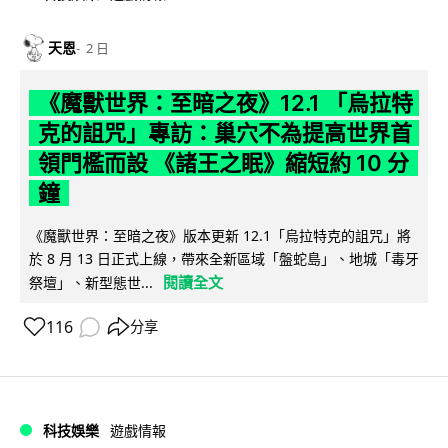
天恩
2 日
《魔獸世界：至暗之夜》12.1 「烏拉特
克的詛咒」專訪：巢穴不為提高世界首
領門檻而設 《諸王之眠》縮短約 10 分
鐘
《魔獸世界：至暗之夜》版本更新 12.1「烏拉特克的詛咒」將
於 8 月 13 日正式上線，帶來全新區域「盤蛇島」、地城「毒牙
閱讀全文
祭壇」、新型態世...
116
分享
科技娛樂
遊戲情報