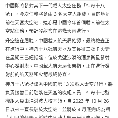
中國即將發射其下一代載人太空任務「神舟十八
號」，今次任務將會由 3 名太空人組成，目的地是
前往天宮太空站，這亦是中國今年首個載人前往太
空站任務，預計發射會在這幾天內進行。
升空迫在眉睫，中國載人航天局確認，最終檢查正
在進行中。神舟十八號航天器及其長征二號 F 火箭
在星期三已經抵達，位於戈壁沙漠的酒泉衛星發射
中心發射塔。中國載人航天局報告指，正在進行發
射前的航天器和火箭最終檢查。
神舟十八號標誌著中國的第 13 次載人太空飛行，將
負責接替目前駐紮在天宮的機組人員。神舟十七號
機組人員由湯洪波大校率領，自 2023 年 10 月 26
日以來一直長駐於太空站，並將於 4 月底完成為期
六個月的任務。暫時中國載人航天局還未公佈，神