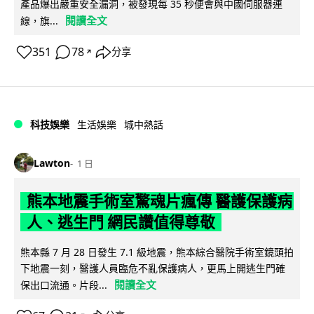
產品爆出嚴重安全漏洞，被發現每 35 秒便會與中國伺服器連
閱讀全文
線，旗...
351
78
分享
↗
科技娛樂
生活娛樂
城中熱話
Lawton
1 日
熊本地震手術室驚魂片瘋傳 醫護保護病
人、逃生門 網民讚值得尊敬
熊本縣 7 月 28 日發生 7.1 級地震，熊本綜合醫院手術室鏡頭拍
下地震一刻，醫護人員臨危不亂保護病人，更馬上開逃生門確
閱讀全文
保出口流通。片段...