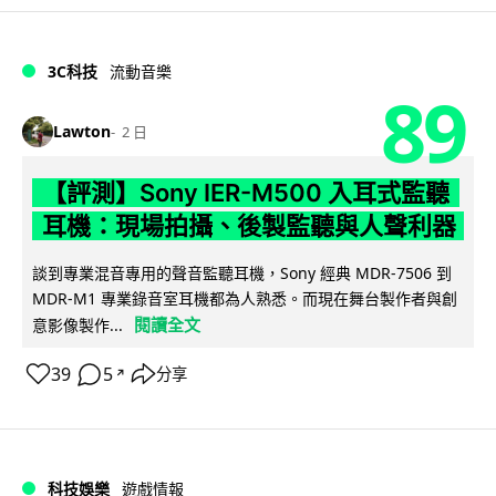
3C科技
流動音樂
89
Lawton
2 日
【評測】Sony IER-M500 入耳式監聽
耳機：現場拍攝、後製監聽與人聲利器
談到專業混音專用的聲音監聽耳機，Sony 經典 MDR-7506 到
MDR-M1 專業錄音室耳機都為人熟悉。而現在舞台製作者與創
閱讀全文
意影像製作...
39
5
分享
↗
科技娛樂
遊戲情報