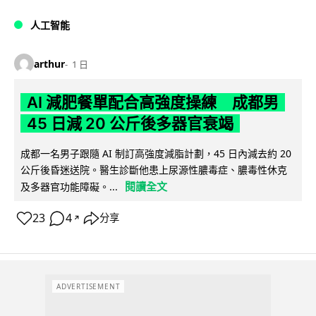
人工智能
arthur
1 日
AI 減肥餐單配合高強度操練 成都男
45 日減 20 公斤後多器官衰竭
成都一名男子跟隨 AI 制訂高強度減脂計劃，45 日內減去約 20
公斤後昏迷送院。醫生診斷他患上尿源性膿毒症、膿毒性休克
閱讀全文
及多器官功能障礙。...
23
4
分享
↗
ADVERTISEMENT