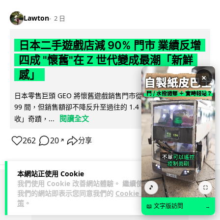
Lawton
2 日
日本二手遊戲店減 90% 門市 業績反增
四成 "懷舊"在 Z 世代變成最潮「新鮮
感」
×
日本零售巨頭 GEO 將懷舊遊戲銷售門市從 1,000 間大幅減至
99 間，但銷售額卻不降反升至過往的 1.4 倍。做到「減店增
閱讀全文
收」奇蹟，...
262
20
分享
↗
本網站正使用 Cookie
我們使用 Cookie 改善網站體驗。 繼續使用
🎵
⛶
ADVERTISEMENT
我們的網站即表示您同意我們的
Cookie 政
策
。
📖 文字版訪問
→