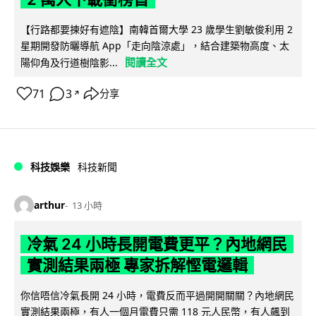
【行路都要揀好有遮陰】南韓首爾大學 23 歲學生劉敏俊利用 2
星期開發防曬導航 App「走向陰涼處」，結合建築物高度、太
閱讀全文
陽仰角及行道樹陰影...
71
3
分享
↗
科技娛樂
科技新聞
arthur
13 小時
冷氣 24 小時長開電費更平？內地網民
實測結果兩極 專家拆解慳電邏輯
你信唔信冷氣長開 24 小時，電費反而平過開開關關？內地網民
實測結果兩極，有人一個月電費只需 118 元人民幣，有人飆到