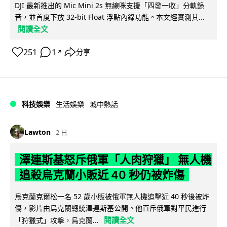
DJI 最新推出的 Mic Mini 2s 無線咪支援「四發一收」分軌錄
音，並首度下放 32-bit Float 浮點內錄功能。本文經實測其...
閱讀全文
251
1
分享
↗
科技娛樂
生活娛樂
城中熱話
Lawton
2 日
澤連斯基怒斥俄軍「人肉狩獵」 無人機
追殺烏克蘭小販近 40 秒仍被炸傷
烏克蘭克爾松一名 52 歲小販被俄軍無人機追擊近 40 秒後被炸
傷，影片由烏克蘭總統澤連斯基公開。他直斥俄軍對平民進行
閱讀全文
「狩獵式」攻擊，烏克蘭...