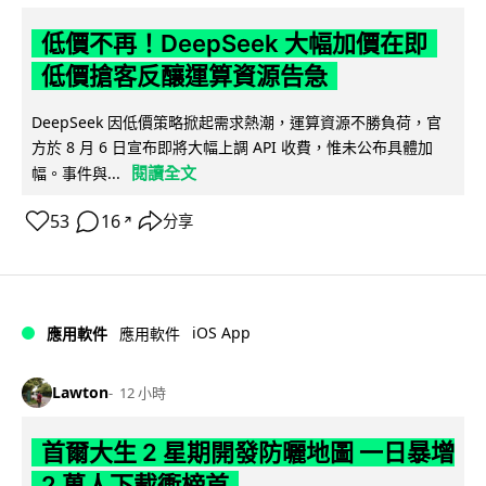
低價不再！DeepSeek 大幅加價在即
低價搶客反釀運算資源告急
DeepSeek 因低價策略掀起需求熱潮，運算資源不勝負荷，官
方於 8 月 6 日宣布即將大幅上調 API 收費，惟未公布具體加
閱讀全文
幅。事件與...
53
16
分享
↗
iOS App
應用軟件
應用軟件
Lawton
12 小時
首爾大生 2 星期開發防曬地圖 一日暴增
2 萬人下載衝榜首