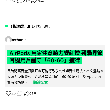
67
21
分享
↗
科技娛樂
生活科技
健康
arthur
1 日
AirPods 用家注意聽力響紅燈 醫學界籲
耳機用戶謹守「60-60」鐵律
長時間高音量佩戴耳機可能導致永久性噪音性聽損。本文盤點 4
大聽力受損警號，介紹科學護耳的「60-60 原則」及 Apple 內
閱讀全文
置防護功能，...
20
分享