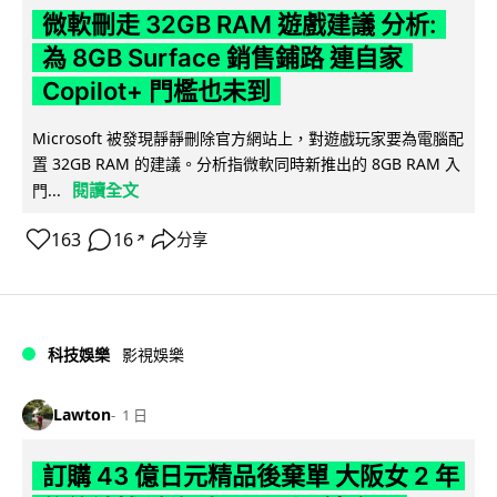
微軟刪走 32GB RAM 遊戲建議 分析:
為 8GB Surface 銷售鋪路 連自家
Copilot+ 門檻也未到
Microsoft 被發現靜靜刪除官方網站上，對遊戲玩家要為電腦配
置 32GB RAM 的建議。分析指微軟同時新推出的 8GB RAM 入
閱讀全文
門...
163
16
分享
↗
科技娛樂
影視娛樂
Lawton
1 日
訂購 43 億日元精品後棄單 大阪女 2 年