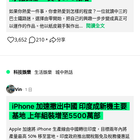
如果你熱愛一件事，你會熱愛到怎樣的程度？一位就讀中三的
巴士鐵路迷，選擇由零開始，把自己的興趣一步步變成真正可
閱讀全文
以運作的作品。他以紙皮親手製作出...
3,652
210
分享
↗
科技娛樂
生活娛樂
城中熱話
Vin
1 日
iPhone 加速撤出中國 印度成新機主要
基地 上年組裝增至5500萬部
Apple 加速將 iPhone 生產線由中國轉往印度，目標兩年內將
產量最高 50% 移至當地。印度政府推出關稅豁免及稅務優惠延