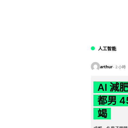
人工智能
arthur
2 小時
AI 
都男 4
竭