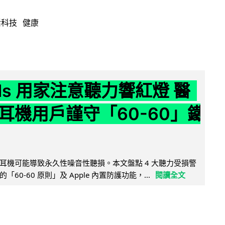
活科技
健康
ods 用家注意聽力響紅燈 醫
耳機用戶謹守「60-60」鐵
耳機可能導致永久性噪音性聽損。本文盤點 4 大聽力受損警
60-60 原則」及 Apple 內置防護功能，...
閱讀全文