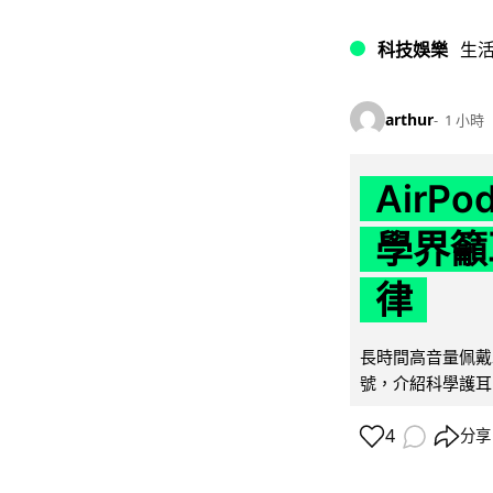
科技娛樂
生
arthur
1 小時
AirP
學界籲
律
長時間高音量佩戴
號，介紹科學護耳的「
4
分享