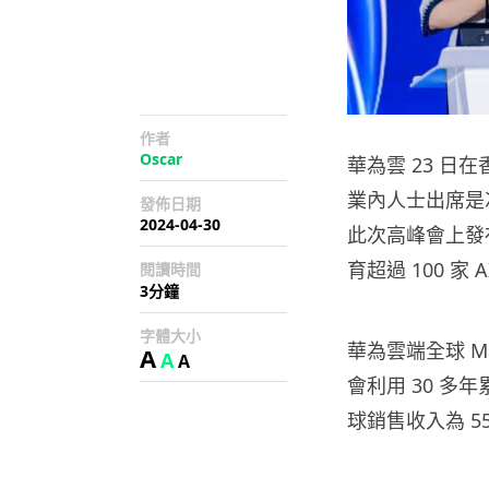
作者
Oscar
華為雲 23 日
業內人士出席是
發佈日期
2024-04-30
此次高峰會上發
育超過 100 家
閱讀時間
3分鐘
字體大小
華為雲端全球 M
A
A
A
會利用 30 
球銷售收入為 55