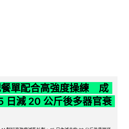
減肥餐單配合高強度操練 成
5 日減 20 公斤後多器官衰