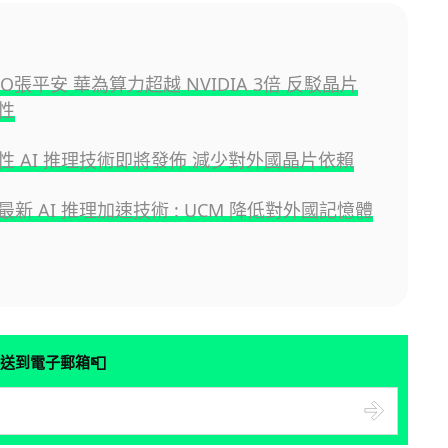
O張平安 華為算力超越 NVIDIA 3倍 反駁晶片
性
性 AI 推理技術即將發佈 減少對外國晶片依賴
新 AI 推理加速技術 : UCM 降低對外國記憶體
📮
送到電子郵箱