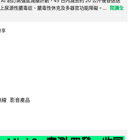
AI 制訂高強度減脂計劃，45 日內減去約 20 公斤後昏迷送
上尿源性膿毒症、膿毒性休克及多器官功能障礙。...
閱讀全
分享
無線
影音產品