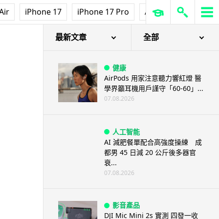
Air
iPhone 17
iPhone 17 Pro
AirPods Pro 3
Ap
最新文章
全部
健康
AirPods 用家注意聽力響紅燈 醫
學界籲耳機用戶謹守「60-60」...
07.08.2026
人工智能
AI 減肥餐單配合高強度操練 成
都男 45 日減 20 公斤後多器官
衰...
07.08.2026
影音產品
DJI Mic Mini 2s 實測 四發一收