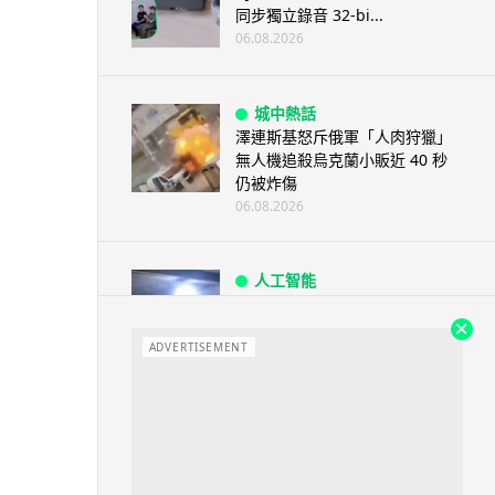
同步獨立錄音 32-bi...
06.08.2026
城中熱話
澤連斯基怒斥俄軍「人肉狩獵」
無人機追殺烏克蘭小販近 40 秒
仍被炸傷
06.08.2026
人工智能
中國湖北男自學 AI 「煉金術」
屋內煉金冒濃煙驚動全區
ADVERTISEMENT
06.08.2026
流動音樂
【評測】Sony IER-M500 入耳式
監聽耳機：現場拍攝、後製監
聽...