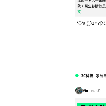
成都一名男子跟隨 
院。醫生診斷他患
文
8
2
↗
3C科技
家居
Vin
14 小時