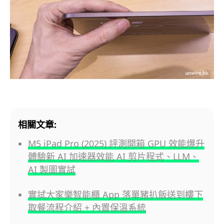
相關文章:
M5 iPad Pro (2025) 評測開箱 GPU 效能爆升
體驗新 AI 加速器效能 AI 剪片程式、LLM、
AI 製圖實試
實試大家樂智能櫃 App 落單豬扒飯送到樓下
取餐流程介紹 + 內置保溫系統