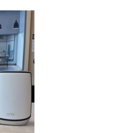
健康
室內空氣 40 度暑熱難耐 德國空
調普及率僅 3% 大眾繼...
04.08.2026
社交網絡
Telegram 一度從 Apple App
Store 下架 官...
04.08.2026
城中熱話
葵芳街燈狂閃近 1 小時 網民笑稱
「幻彩泳葵芳」
04.08.2026
Windows 11