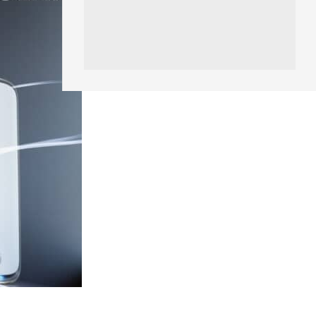
區塊鏈
Fun Coffee 咖啡騙局爆煲 咖啡
包裝虛擬貨幣投資騙局 ...
05.08.2026
智慧城市
網約車條例生效 有司機暫時停工
避風頭 的士業界籲白牌 &#8...
05.08.2026
人工智能
白宮拒測中國開放 AI 模型 業界
質疑安全框架選擇性執行
05.08.2026
人工智能