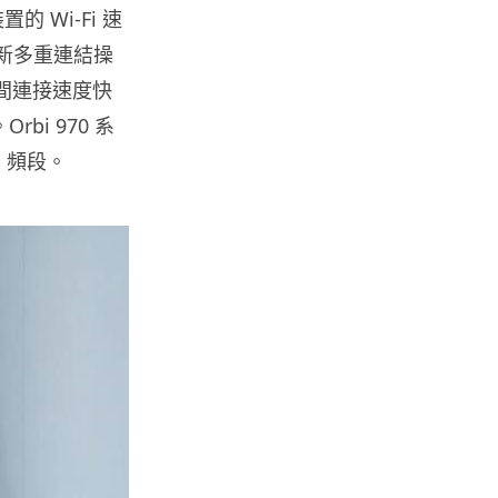
地盤偷吸煙難逃高空法眼 勞工處
 Wi-Fi 速
出動熱感無人機 擬加 AI 人臉識
 全新多重連結操
別精準...
05.08.2026
之間連接速度快
bi 970 系
i 頻段。
人工智能
貨運火箭 沖繩飛台灣僅需 15 分
鐘 Hop Aero 將 5...
05.08.2026
遊戲情報
有實體光碟未必代表你擁有遊戲
調查：PS5 34%、Xbox 50...
05.08.2026
人工智能
Elon Musk 稱 SpaceX Tesla 是
地球最強兩間硬件公...