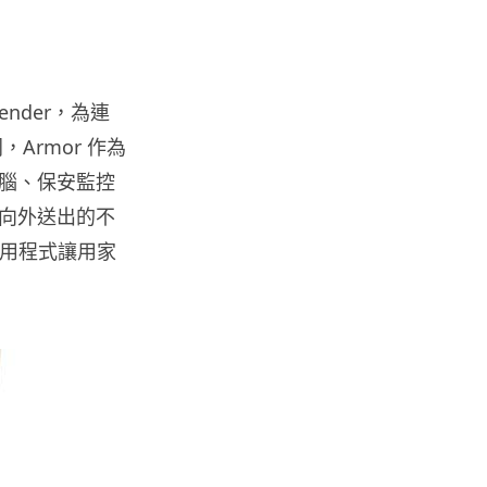
資訊保安
被命令製造「後門」 Apple 再控
告英國政府 加密後門爭議延燒...
04.08.2026
efender，為連
Armor 作為
腦、保安監控
汽車科技
Tesla Model Y 長續航後驅版抵
向外送出的不
港 YOHO MALL ...
應用程式讓用家
04.08.2026
人工智能
據報中國憂美國 AI 變武器 不滿
Anthropic 拒正常存取...
04.08.2026
應用軟件
詐騙短訊源源不絕背後是個人資