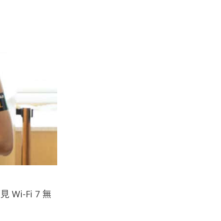
料外洩 Surfshark Antisca...
04.08.2026
汽車科技
Tesla 無預警推出兒童車 無電池
電機一樣秒殺 炒至約港幣39萬
04.08.2026
iPhone app
歐盟再發功 Apple 終答應
iPhone 跨機剪貼簿將可貼 ...
04.08.2026
攝影文化
Wi-Fi 7 無
Sony 授權鏡頭名單公佈 中國廠
平價鏡頭全數缺席 Nikon 已...
04.08.2026