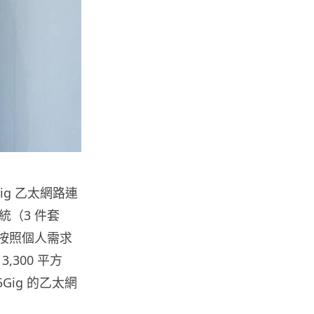
05.08.2026
電子支付
當電子支付大行其道 屈穎妍: 商
戶只收現金 唯一可能是逃稅 ...
05.08.2026
人工智能
FBI 探員涉盜 100 萬美元加密
幣 向 ChatGPT 尋求理財及...
Gig 乙太網路連
05.08.2026
系統（3 件套
以按照個人需求
機械人
300 平方
Powerman 移動充電機械人登港
免鋪樁為的士小巴「送電上門」
Gig 的乙太網
05.08.2026