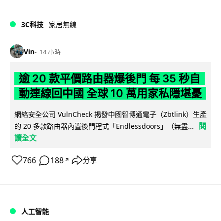
3C科技
家居無線
Vin
14 小時
逾 20 款平價路由器爆後門 每 35 秒自
動連線回中國 全球 10 萬用家私隱堪憂
網絡安全公司 VulnCheck 揭發中國智博通電子（Zbtlink）生產
閱
的 20 多款路由器內置後門程式「Endlessdoors」（無盡...
讀全文
766
188
分享
↗
人工智能