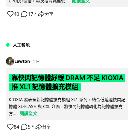
閱讀全文
CPU快1億倍，每次搜尋耗能低...
40
17
分享
↗
人工智能
Lawton
1 日
靠快閃記憶體紓緩 DRAM 不足 KIOXIA
推 XL1 記憶體擴充模組
KIOXIA 發表全新記憶體擴充模組 XL1 系列，結合低延遲快閃記
憶體 XL-FLASH 與 CXL 介面，將快閃記憶體轉化為記憶體擴充
閱讀全文
方...
84
5
分享
↗