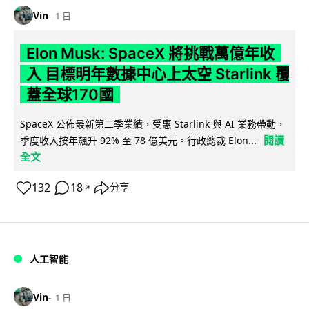
Vin
1 日
Elon Musk: SpaceX 將挑戰萬億年收
入 目標明年數據中心上太空 Starlink 覆
蓋全球170國
SpaceX 公佈最新第二季業績，受惠 Starlink 與 AI 業務帶動，
閱讀
季度收入按年飆升 92% 至 78 億美元。行政總裁 Elon...
全文
132
18
分享
↗
人工智能
Vin
1 日