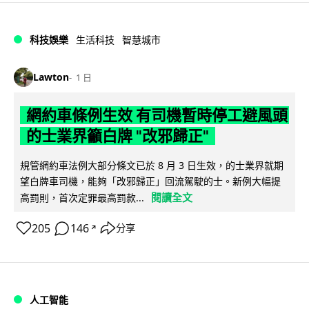
科技娛樂
生活科技
智慧城市
Lawton
1 日
網約車條例生效 有司機暫時停工避風頭
的士業界籲白牌 "改邪歸正"
規管網約車法例大部分條文已於 8 月 3 日生效，的士業界就期
望白牌車司機，能夠「改邪歸正」回流駕駛的士。新例大幅提
閱讀全文
高罰則，首次定罪最高罰款...
205
146
分享
↗
人工智能