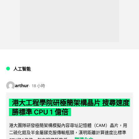
人工智能
arthur
18 小時
港大工程學院研極簡架構晶片 搜尋速度
勝標準 CPU 1 億倍
港大團隊研發極簡架構模擬內容尋址記憶體（CAM）晶片，用
二硫化鉬及半金屬銻克服傳輸瓶頸，漢明距離計算速度比標準