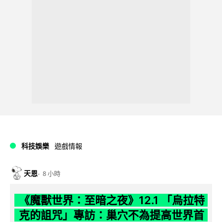
科技娛樂
遊戲情報
天恩
8 小時
《魔獸世界：至暗之夜》12.1 「烏拉特
克的詛咒」專訪：巢穴不為提高世界首