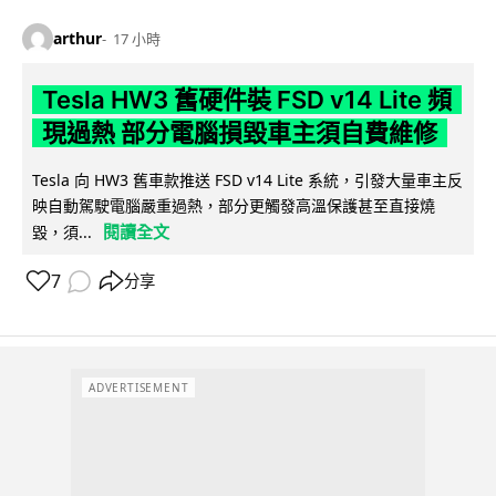
arthur
17 小時
Tesla HW3 舊硬件裝 FSD v14 Lite 頻
現過熱 部分電腦損毀車主須自費維修
Tesla 向 HW3 舊車款推送 FSD v14 Lite 系統，引發大量車主反
映自動駕駛電腦嚴重過熱，部分更觸發高溫保護甚至直接燒
閱讀全文
毀，須...
7
分享
ADVERTISEMENT