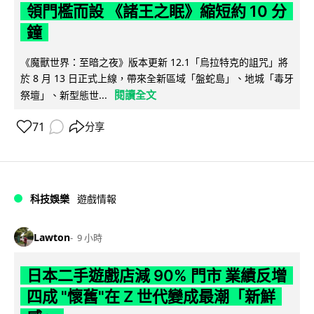
領門檻而設 《諸王之眠》縮短約 10 分
鐘
《魔獸世界：至暗之夜》版本更新 12.1「烏拉特克的詛咒」將
於 8 月 13 日正式上線，帶來全新區域「盤蛇島」、地城「毒牙
閱讀全文
祭壇」、新型態世...
71
分享
科技娛樂
遊戲情報
Lawton
9 小時
日本二手遊戲店減 90% 門市 業績反增
四成 "懷舊"在 Z 世代變成最潮「新鮮