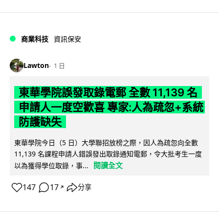
商業科技
資訊保安
Lawton
1 日
東華學院誤發取錄電郵 全數 11,139 名
申請人一度空歡喜 專家:人為疏忽+系統
防護缺失
東華學院今日（5 日）大學聯招放榜之際，因人為疏忽向全數
11,139 名課程申請人錯誤發出取錄通知電郵，令大批考生一度
閱讀全文
以為獲得學位取錄，事...
147
17
分享
↗