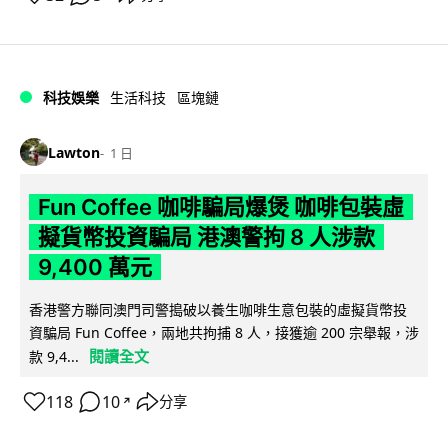
科技娛樂
生活科技
區塊鏈
Lawton
1 日
Fun Coffee 咖啡騙局爆煲 咖啡包裝虛
擬貨幣投資騙局 港澳警拘 8 人涉款
9,400 萬元
香港警方聯同澳門司警搗破以養生咖啡生意包裝的虛擬貨幣投
資騙局 Fun Coffee，兩地共拘捕 8 人，接獲逾 200 宗舉報，涉
閱讀全文
款 9,4...
118
10
分享
↗