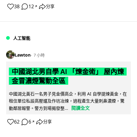
38
12
分享
↗
人工智能
Lawton
7 小時
中國湖北男自學 AI 「煉金術」 屋內煉
金冒濃煙驚動全區
中國湖北黃石一名男子見金價高企，利用 AI 自學提煉黃金，在
租住單位私設高壓爐及作坊冶煉，過程產生大量刺鼻濃煙，驚
閱讀全文
動鄰居報警。警方到場揭發整...
62
6
分享
↗