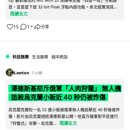
DJI 最新推出的 Mic Mini 2s 無線咪支援「四發一收」分軌錄
音，並首度下放 32-bit Float 浮點內錄功能。本文經實測其...
閱讀全文
15
1
分享
↗
科技娛樂
生活娛樂
城中熱話
Lawton
7 小時
澤連斯基怒斥俄軍「人肉狩獵」 無人機
追殺烏克蘭小販近 40 秒仍被炸傷
烏克蘭克爾松一名 52 歲小販被俄軍無人機追擊近 40 秒後被炸
傷，影片由烏克蘭總統澤連斯基公開。他直斥俄軍對平民進行
閱讀全文
「狩獵式」攻擊，烏克蘭...