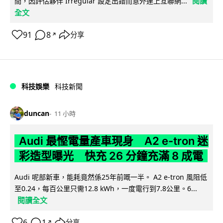
閱讀
間，因評估夥伴 Irregular 設定出錯而意外連上互聯網...
全文
91
8
分享
↗
科技娛樂
科技新聞
duncan
11 小時
Audi 最慳電量產車現身 A2 e-tron 迷
彩造型曝光 快充 26 分鐘充滿 8 成電
Audi 呢部新車，能耗竟然係25年前嘅一半。 A2 e-tron 風阻低
至0.24，每百公里只需12.8 kWh，一度電行到7.8公里。6...
閱讀全文
6
1
分享
↗