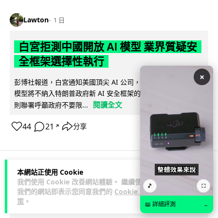
Lawton
1 日
白宮拒測中國開放 AI 模型 業界質疑安
全框架選擇性執行
×
彭博社報道，白宮通知美國頂尖 AI 公司，中國開發的開放權重
模型將不納入特朗普政府新 AI 安全框架的測試範圍。美國業界
閱讀全文
則聯署呼籲政府不要限...
44
21
分享
↗
本網站正使用 Cookie
人工智能
我們使用 Cookie 改善網站體驗。 繼續使用
🎵
⛶
我們的網站即表示您同意我們的
Cookie 政
策
。
Vin
1 日
📖 詳細評測
→