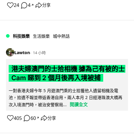
24
4
分享
↗
科技娛樂
生活娛樂
城中熱話
Lawton
14 小時
港夫婦澳門的士拾相機 據為己有被的士
Cam 睇到 2 個月後再入境被捕
一對香港夫婦今年 5 月遊澳門乘的士拾獲他人遺留相機及電
池，拾遺不報並帶返香港自用。兩人本月 2 日經港珠澳大橋再
閱讀全文
次入境澳門時，被治安警察局...
405
60
分享
↗