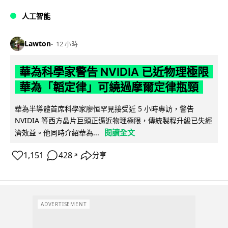
人工智能
Lawton
12 小時
華為科學家警告 NVIDIA 已近物理極限
華為「韜定律」可繞過摩爾定律瓶頸
華為半導體首席科學家廖恒罕見接受近 5 小時專訪，警告
NVIDIA 等西方晶片巨頭正逼近物理極限，傳統製程升級已失經
閱讀全文
濟效益。他同時介紹華為...
1,151
428
分享
↗
ADVERTISEMENT