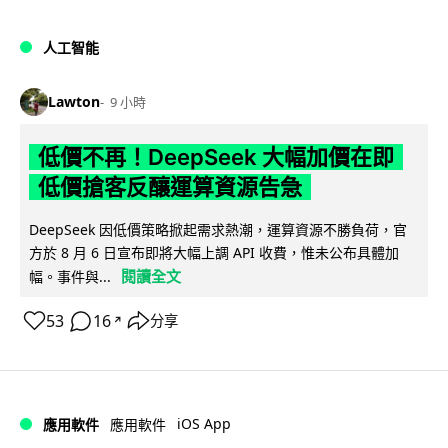
人工智能
Lawton
9 小時
低價不再！DeepSeek 大幅加價在即
低價搶客反釀運算資源告急
DeepSeek 因低價策略掀起需求熱潮，運算資源不勝負荷，官
方於 8 月 6 日宣布即將大幅上調 API 收費，惟未公布具體加
閱讀全文
幅。事件與...
53
16
分享
↗
iOS App
應用軟件
應用軟件