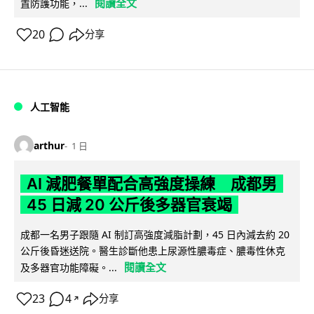
閱讀全文
置防護功能，...
20
分享
人工智能
arthur
1 日
AI 減肥餐單配合高強度操練 成都男
45 日減 20 公斤後多器官衰竭
成都一名男子跟隨 AI 制訂高強度減脂計劃，45 日內減去約 20
公斤後昏迷送院。醫生診斷他患上尿源性膿毒症、膿毒性休克
閱讀全文
及多器官功能障礙。...
23
4
分享
↗