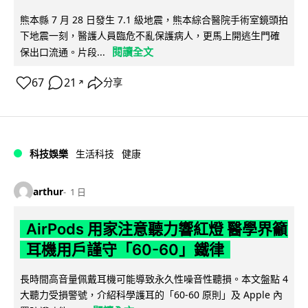
熊本縣 7 月 28 日發生 7.1 級地震，熊本綜合醫院手術室鏡頭拍
下地震一刻，醫護人員臨危不亂保護病人，更馬上開逃生門確
閱讀全文
保出口流通。片段...
67
21
分享
↗
科技娛樂
生活科技
健康
arthur
1 日
AirPods 用家注意聽力響紅燈 醫學界籲
耳機用戶謹守「60-60」鐵律
長時間高音量佩戴耳機可能導致永久性噪音性聽損。本文盤點 4
大聽力受損警號，介紹科學護耳的「60-60 原則」及 Apple 內