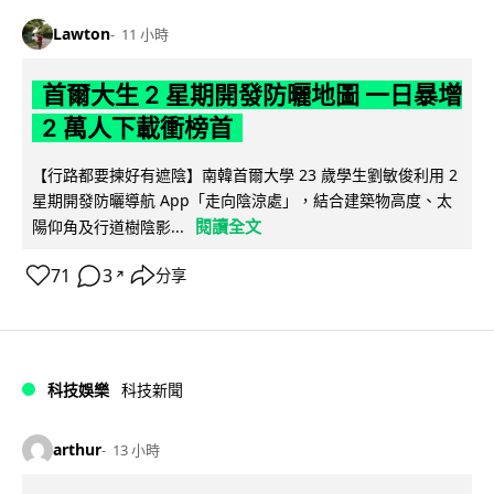
Lawton
11 小時
首爾大生 2 星期開發防曬地圖 一日暴增
2 萬人下載衝榜首
【行路都要揀好有遮陰】南韓首爾大學 23 歲學生劉敏俊利用 2
星期開發防曬導航 App「走向陰涼處」，結合建築物高度、太
閱讀全文
陽仰角及行道樹陰影...
71
3
分享
↗
科技娛樂
科技新聞
arthur
13 小時