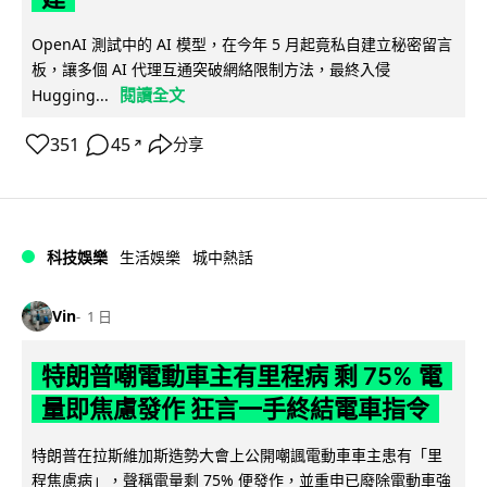
OpenAI 測試中的 AI 模型，在今年 5 月起竟私自建立秘密留言
板，讓多個 AI 代理互通突破網絡限制方法，最終入侵
閱讀全文
Hugging...
351
45
分享
↗
科技娛樂
生活娛樂
城中熱話
Vin
1 日
特朗普嘲電動車主有里程病 剩 75% 電
量即焦慮發作 狂言一手終結電車指令
特朗普在拉斯維加斯造勢大會上公開嘲諷電動車車主患有「里
程焦慮病」，聲稱電量剩 75% 便發作，並重申已廢除電動車強