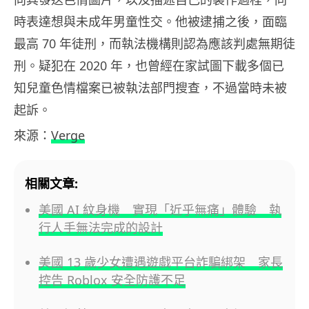
時表達想與未成年男童性交。他被逮捕之後，面臨
最高 70 年徒刑，而執法機構則認為應該判處無期徒
刑。疑犯在 2020 年，也曾經在家試圖下載多個已
知兒童色情檔案已被執法部門搜查，不過當時未被
起訴。
來源：
Verge
相關文章:
美國 AI 紋身機 實現「近乎無痛」體驗 執
行人手無法完成的設計
美國 13 歲少女遭遇遊戲平台詐騙綁架 家長
控告 Roblox 安全防護不足