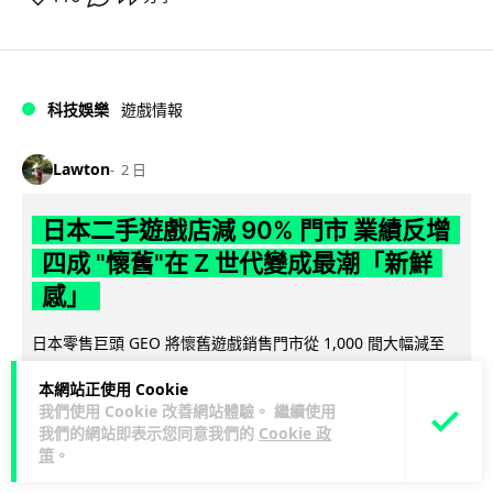
科技娛樂
遊戲情報
Lawton
2 日
日本二手遊戲店減 90% 門市 業績反增
四成 "懷舊"在 Z 世代變成最潮「新鮮
感」
日本零售巨頭 GEO 將懷舊遊戲銷售門市從 1,000 間大幅減至
99 間，但銷售額卻不降反升至過往的 1.4 倍。做到「減店增
本網站正使用 Cookie
閱讀全文
收」奇蹟，...
我們使用 Cookie 改善網站體驗。 繼續使用
我們的網站即表示您同意我們的
Cookie 政
262
20
分享
↗
策
。