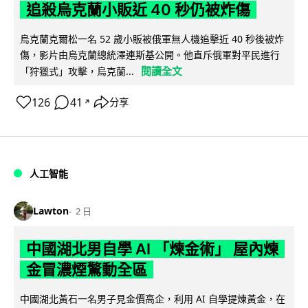
追殺烏克蘭小販近 40 秒仍被炸傷
烏克蘭克爾松一名 52 歲小販被俄軍無人機追擊近 40 秒後被炸
傷，影片由烏克蘭總統澤連斯基公開。他直斥俄軍對平民進行
閱讀全文
「狩獵式」攻擊，烏克蘭...
126
41
分享
↗
人工智能
Lawton
2 日
中國湖北男自學 AI 「煉金術」 屋內煉
金冒濃煙驚動全區
中國湖北黃石一名男子見金價高企，利用 AI 自學提煉黃金，在