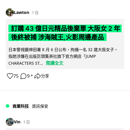
Lawton
1 日
訂購 43 億日元精品後棄單 大阪女 2 年
後終被捕 涉海賊王,火影周邊產品
日本警視廳神田署 8 月 6 日公布，拘捕一名 32 歲大阪女子，
指她涉嫌在出版巨頭集英社旗下官方網店「JUMP
閱讀全文
CHARACTERS ST...
75
9
分享
↗
商業科技
資訊保安
Vin
1 日