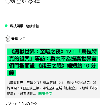
39
5
分享
↗
科技娛樂
遊戲情報
天恩
2 日
《魔獸世界：至暗之夜》12.1 「烏拉特
克的詛咒」專訪：巢穴不為提高世界首
領門檻而設 《諸王之眠》縮短約 10 分
鐘
《魔獸世界：至暗之夜》版本更新 12.1「烏拉特克的詛咒」將
於 8 月 13 日正式上線，帶來全新區域「盤蛇島」、地城「毒牙
閱讀全文
祭壇」、新型態世...
116
分享