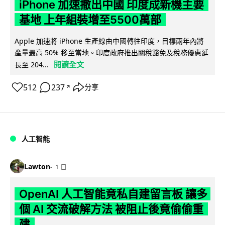
iPhone 加速撤出中國 印度成新機主要
基地 上年組裝增至5500萬部
Apple 加速將 iPhone 生產線由中國轉往印度，目標兩年內將
產量最高 50% 移至當地。印度政府推出關稅豁免及稅務優惠延
閱讀全文
長至 204...
512
237
分享
↗
人工智能
Lawton
1 日
OpenAI 人工智能竟私自建留言板 讓多
個 AI 交流破解方法 被阻止後竟偷偷重
建