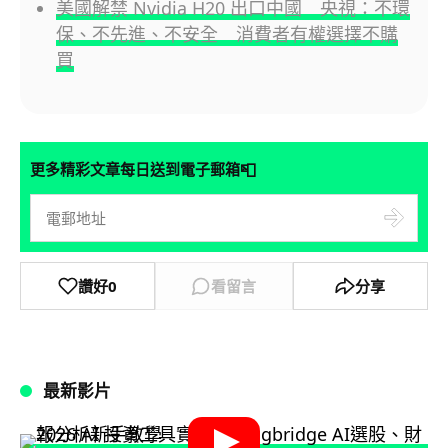
美國解禁 Nvidia H20 出口中國 央視：不環
保、不先進、不安全 消費者有權選擇不購
買
📮
更多精彩文章每日送到電子郵箱
讚好
0
看留言
分享
最新影片