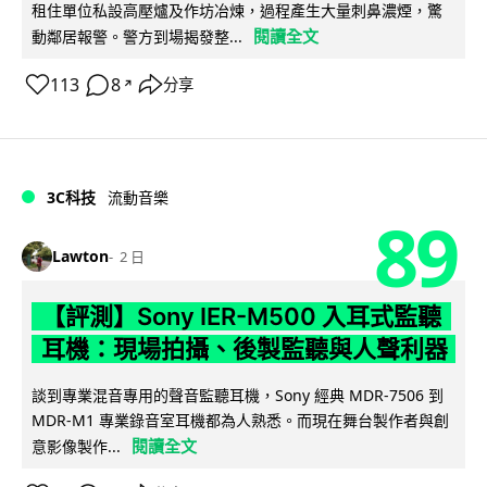
租住單位私設高壓爐及作坊冶煉，過程產生大量刺鼻濃煙，驚
閱讀全文
動鄰居報警。警方到場揭發整...
113
8
分享
↗
3C科技
流動音樂
89
Lawton
2 日
【評測】Sony IER-M500 入耳式監聽
耳機：現場拍攝、後製監聽與人聲利器
談到專業混音專用的聲音監聽耳機，Sony 經典 MDR-7506 到
MDR-M1 專業錄音室耳機都為人熟悉。而現在舞台製作者與創
閱讀全文
意影像製作...