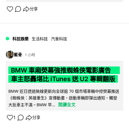
分享
科技娛樂
生活科技
汽車科技
藍骨
1 小時
BMW 車廂熒幕強推蜘蛛俠電影廣告
車主怒轟堪比 iTunes 送 U2 專輯翻版
BMW 近日透過無線更新向全球逾 70 個市場車輛中控熒幕推送
《蜘蛛俠：英雄重生》宣傳動畫，啟動車輛即彈出通知，觸發
閱讀全文
大批車主不滿。BMW 早...
1
分享