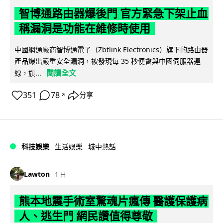
智博通路由器爆後門 官方緊急下架止血
稱漏洞是功能在維修時使用
中國網通廠商智博通電子（Zbtlink Electronics）旗下的路由器
產品爆出嚴重安全漏洞，被發現每 35 秒便會與中國伺服器連
閱讀全文
線，旗...
351
78
分享
↗
科技娛樂
生活娛樂
城中熱話
Lawton
1 日
熊本地震手術室驚魂片瘋傳 醫護保護病
人、逃生門 網民讚值得尊敬