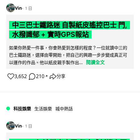
Vin
1 日
中三巴士鐵路迷 自製紙皮遙控巴士 門,
水撥識郁 + 實時GPS報站
如果你熱愛一件事，你會熱愛到怎樣的程度？一位就讀中三的
巴士鐵路迷，選擇由零開始，把自己的興趣一步步變成真正可
閱讀全文
以運作的作品。他以紙皮親手製作出...
3,652
210
分享
↗
科技娛樂
生活娛樂
城中熱話
Vin
1 日