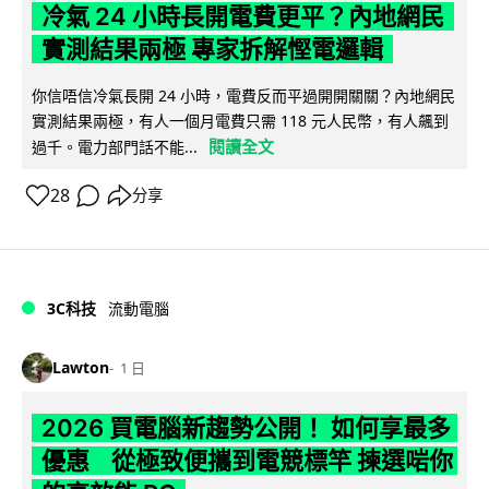
冷氣 24 小時長開電費更平？內地網民
實測結果兩極 專家拆解慳電邏輯
你信唔信冷氣長開 24 小時，電費反而平過開開關關？內地網民
實測結果兩極，有人一個月電費只需 118 元人民幣，有人飆到
閱讀全文
過千。電力部門話不能...
28
分享
3C科技
流動電腦
Lawton
1 日
2026 買電腦新趨勢公開！ 如何享最多
優惠 從極致便攜到電競標竿 揀選啱你