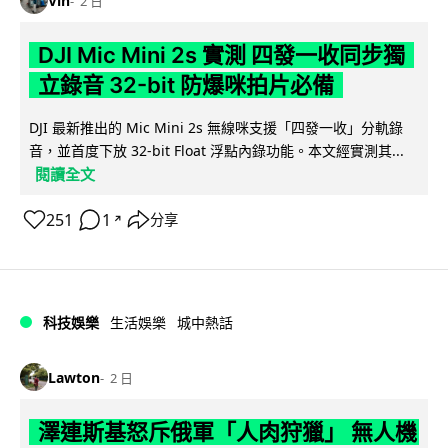
Vin
2 日
DJI Mic Mini 2s 實測 四發一收同步獨
立錄音 32-bit 防爆咪拍片必備
DJI 最新推出的 Mic Mini 2s 無線咪支援「四發一收」分軌錄
音，並首度下放 32-bit Float 浮點內錄功能。本文經實測其...
閱讀全文
251
1
分享
↗
科技娛樂
生活娛樂
城中熱話
Lawton
2 日
澤連斯基怒斥俄軍「人肉狩獵」 無人機