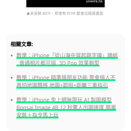
▲未安裝 BIOS，即使有 ROM 都會出錯誤畫面
相關文章:
教學：iPhone「從山海中冒起跳字鐘」牆紙
普通相片都可搞 3D Pop 效果夠型
教學：iPhone 精準搵朋友功能 聚會搵人不
再怕地圖飄移 地圖+箭咀+距離三重指引
教學：iPhone 免上網無限玩 AI 製圖模型
Bonsai Image 4B 12 秒驚人出圖速度 簡單
安裝＋指令馬上玩