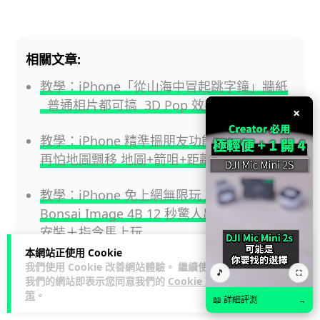
相關文章:
教學：iPhone「從山海中冒起跳字鐘」牆紙
普通相片都可搞 3D Pop 效果夠型
×
教學：iPhone 精準搵朋友功能 聚會搵人不
再怕地圖飄移 地圖+箭咀+距離三重指引
教學：iPhone 免上網無限玩 AI 製圖模型
Bonsai Image 4B 12 秒驚人出圖速度 簡單
安裝＋指令馬上玩
本網站正使用 Cookie
我們使用 Cookie 改善網站體驗。 繼續使用
🎵
⛶
我們的網站即表示您同意我們的
Cookie 政
策
。
Step 4
📖 詳細評測
→