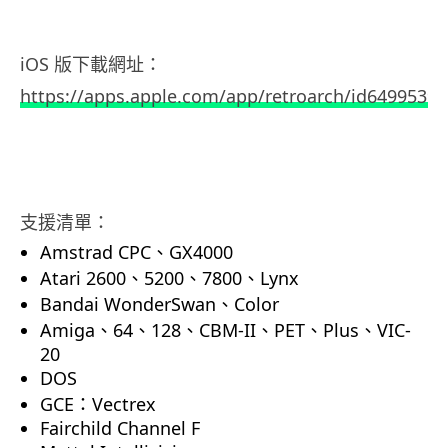
iOS 版下載網址：
https://apps.apple.com/app/retroarch/id6499539
支援清單：
Amstrad CPC、GX4000
Atari 2600、5200、7800、Lynx
Bandai WonderSwan、Color
Amiga、64、128、CBM-II、PET、Plus、VIC-
20
DOS
GCE：Vectrex
Fairchild Channel F