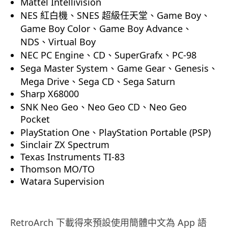
Mattel Intellivision
NES 紅白機、SNES 超級任天堂、Game Boy、
Game Boy Color、Game Boy Advance、
NDS、Virtual Boy
NEC PC Engine、CD、SuperGrafx、PC-98
Sega Master System、Game Gear、Genesis、
Mega Drive、Sega CD、Sega Saturn
Sharp X68000
SNK Neo Geo、Neo Geo CD、Neo Geo
Pocket
PlayStation One、PlayStation Portable (PSP)
Sinclair ZX Spectrum
Texas Instruments TI-83
Thomson MO/TO
Watara Supervision
RetroArch 下載得來預設使用簡體中文為 App 語