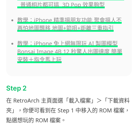
普通相片都可搞 3D Pop 效果夠型
教學：iPhone 精準搵朋友功能 聚會搵人不
再怕地圖飄移 地圖+箭咀+距離三重指引
教學：iPhone 免上網無限玩 AI 製圖模型
Bonsai Image 4B 12 秒驚人出圖速度 簡單
安裝＋指令馬上玩
Step 2
在 RetroArch 主頁面選「載入檔案」＞「下載資料
夾」，你便可看到在 Step 1 中移入的 ROM 檔案，
點選想玩的 ROM 檔案。