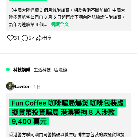
【中國大陸連續 3 個月減附加費，相反香港不斷加價】中國大
陸多家航空公司自 8 月 5 日起再度下調內陸航線燃油附加費，
閱讀全文
為年內連續第 3 個...
31
5
分享
↗
科技娛樂
生活科技
區塊鏈
Lawton
1 日
Fun Coffee 咖啡騙局爆煲 咖啡包裝虛
擬貨幣投資騙局 港澳警拘 8 人涉款
9,400 萬元
香港警方聯同澳門司警搗破以養生咖啡生意包裝的虛擬貨幣投