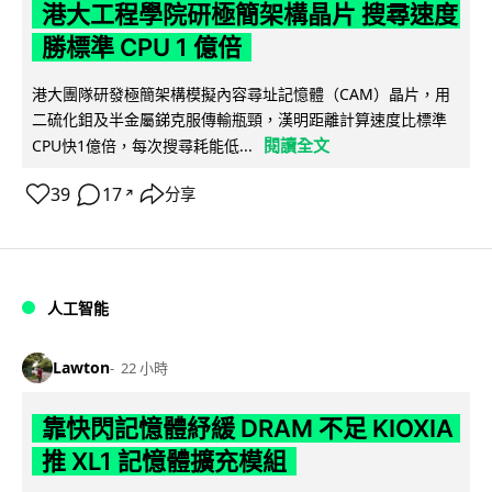
港大工程學院研極簡架構晶片 搜尋速度
勝標準 CPU 1 億倍
港大團隊研發極簡架構模擬內容尋址記憶體（CAM）晶片，用
二硫化鉬及半金屬銻克服傳輸瓶頸，漢明距離計算速度比標準
閱讀全文
CPU快1億倍，每次搜尋耗能低...
39
17
分享
↗
人工智能
Lawton
22 小時
靠快閃記憶體紓緩 DRAM 不足 KIOXIA
推 XL1 記憶體擴充模組