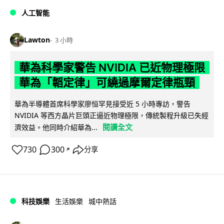
人工智能
Lawton
3 小時
華為科學家警告 NVIDIA 已近物理極限
華為「韜定律」可繞過摩爾定律瓶頸
華為半導體首席科學家廖恒罕見接受近 5 小時專訪，警告
NVIDIA 等西方晶片巨頭正逼近物理極限，傳統製程升級已失經
閱讀全文
濟效益。他同時介紹華為...
730
300
分享
↗
科技娛樂
生活娛樂
城中熱話