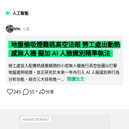
人工智能
Vin
1 日
地盤偷吸煙難逃高空法眼 勞工處出動熱
感無人機 擬加 AI 人臉識別精準執法
勞工處投入配備熱感應鏡頭的小型無人機進行高空巡邏以打擊
地盤違例吸煙，並正研究於未來一年內引入 AI 人臉識別與行為
閱讀全文
分析功能，結合三大技術進一...
245
55
分享
↗
ADVERTISEMENT