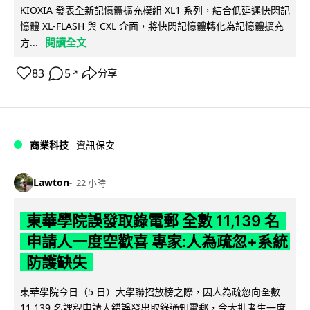
KIOXIA 發表全新記憶體擴充模組 XL1 系列，結合低延遲快閃記
憶體 XL-FLASH 與 CXL 介面，將快閃記憶體轉化為記憶體擴充
閱讀全文
方...
83
5
分享
↗
商業科技
資訊保安
Lawton
22 小時
東華學院誤發取錄電郵 全數 11,139 名
申請人一度空歡喜 專家:人為疏忽+系統
防護缺失
東華學院今日（5 日）大學聯招放榜之際，因人為疏忽向全數
11,139 名課程申請人錯誤發出取錄通知電郵，令大批考生一度