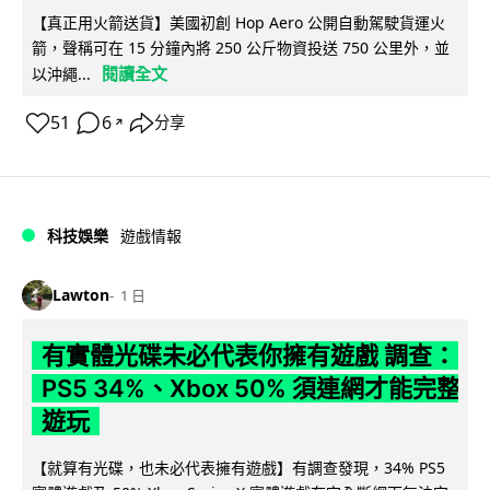
【真正用火箭送貨】美國初創 Hop Aero 公開自動駕駛貨運火
箭，聲稱可在 15 分鐘內將 250 公斤物資投送 750 公里外，並
閱讀全文
以沖繩...
51
6
分享
↗
科技娛樂
遊戲情報
Lawton
1 日
有實體光碟未必代表你擁有遊戲 調查：
PS5 34%、Xbox 50% 須連網才能完整
遊玩
【就算有光碟，也未必代表擁有遊戲】有調查發現，34% PS5