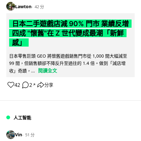
Lawton
42 分
日本二手遊戲店減 90% 門市 業績反增
四成 "懷舊"在 Z 世代變成最潮「新鮮
感」
日本零售巨頭 GEO 將懷舊遊戲銷售門市從 1,000 間大幅減至
99 間，但銷售額卻不降反升至過往的 1.4 倍。做到「減店增
閱讀全文
收」奇蹟，...
42
2
分享
↗
人工智能
Vin
51 分