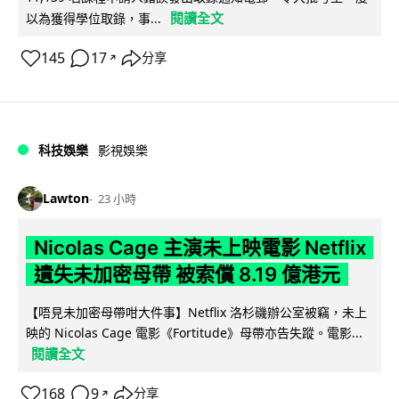
閱讀全文
以為獲得學位取錄，事...
145
17
分享
↗
科技娛樂
影視娛樂
Lawton
23 小時
Nicolas Cage 主演未上映電影 Netflix
遺失未加密母帶 被索償 8.19 億港元
【唔見未加密母帶咁大件事】Netflix 洛杉磯辦公室被竊，未上
映的 Nicolas Cage 電影《Fortitude》母帶亦告失蹤。電影...
閱讀全文
168
9
分享
↗