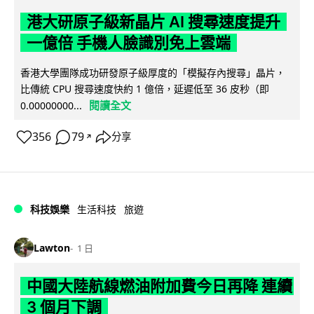
港大研原子級新晶片 AI 搜尋速度提升
一億倍 手機人臉識別免上雲端
香港大學團隊成功研發原子級厚度的「模擬存內搜尋」晶片，
比傳統 CPU 搜尋速度快約 1 億倍，延遲低至 36 皮秒（即
閱讀全文
0.00000000...
356
79
分享
↗
科技娛樂
生活科技
旅遊
Lawton
1 日
中國大陸航線燃油附加費今日再降 連續
3 個月下調