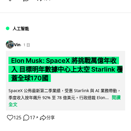
人工智能
Vin
1 日
Elon Musk: SpaceX 將挑戰萬億年收
入 目標明年數據中心上太空 Starlink 覆
蓋全球170國
SpaceX 公佈最新第二季業績，受惠 Starlink 與 AI 業務帶動，
閱讀
季度收入按年飆升 92% 至 78 億美元。行政總裁 Elon...
全文
125
17
分享
↗