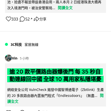
池，拾遺不報並帶返香港自用。兩人本月 2 日經港珠澳大橋再
閱讀全文
次入境澳門時，被治安警察局...
333
52
分享
↗
3C科技
家居無線
Vin
5 小時
逾 20 款平價路由器爆後門 每 35 秒自
動連線回中國 全球 10 萬用家私隱堪憂
網絡安全公司 VulnCheck 揭發中國智博通電子（Zbtlink）生產
閱
的 20 多款路由器內置後門程式「Endlessdoors」（無盡...
讀全文