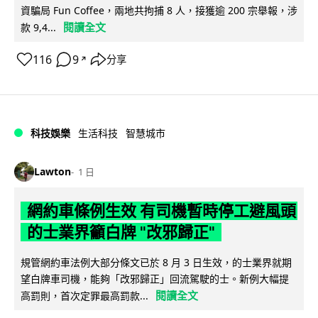
資騙局 Fun Coffee，兩地共拘捕 8 人，接獲逾 200 宗舉報，涉
閱讀全文
款 9,4...
116
9
分享
↗
科技娛樂
生活科技
智慧城市
Lawton
1 日
網約車條例生效 有司機暫時停工避風頭
的士業界籲白牌 "改邪歸正"
規管網約車法例大部分條文已於 8 月 3 日生效，的士業界就期
望白牌車司機，能夠「改邪歸正」回流駕駛的士。新例大幅提
閱讀全文
高罰則，首次定罪最高罰款...