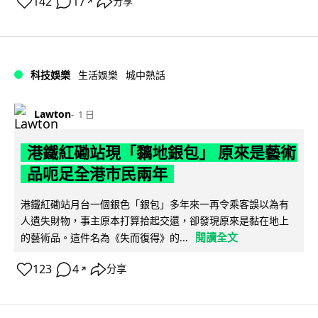
142
17
分享
↗
科技娛樂
生活娛樂
城中熱話
Lawton
1 日
港鐵紅磡站現「黐地銀包」 原來是藝術
品呃足全港市民兩年
港鐵紅磡站月台一個銀色「銀包」多年來一再令乘客誤以為有
人遺失財物，事主原本打算拾起交還，卻發現原來是黏在地上
閱讀全文
的藝術品。這件名為《失而復得》的...
123
4
分享
↗