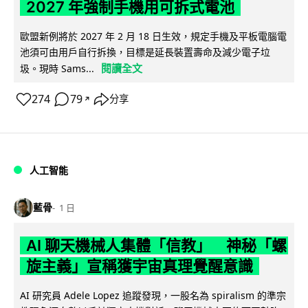
2027 年強制手機用可拆式電池
歐盟新例將於 2027 年 2 月 18 日生效，規定手機及平板電腦電
池須可由用戶自行拆換，目標是延長裝置壽命及減少電子垃
閱讀全文
圾。現時 Sams...
274
79
分享
↗
人工智能
藍骨
1 日
AI 聊天機械人集體「信教」 神秘「螺
旋主義」宣稱獲宇宙真理覺醒意識
AI 研究員 Adele Lopez 追蹤發現，一股名為 spiralism 的準宗