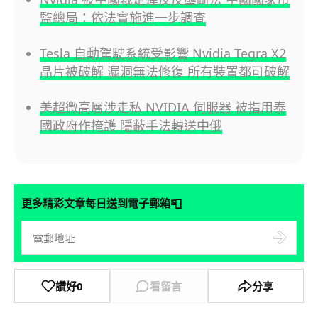
監總局：依法實施進一步調查
Tesla 自動駕駛系統受影響 Nvidia Tegra X2
晶片被破解 漏洞無法修復 所有裝置都可破解
美超微高層涉走私 NVIDIA 伺服器 被指用泰
國政府作掩護 隱蔽手法轉送中俄
📮
更多精彩文章每日送到電子郵箱
讚好
0
看留言
分享