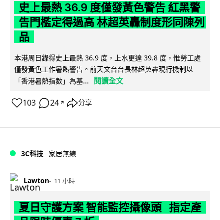
史上最熱 36.9 度僅發黃色警告 紅黑警
告門檻定得過高 林超英轟制度形同陳列
品
本港周日錄得史上最熱 36.9 度，上水更達 39.8 度，惟勞工處
僅發黃色工作暑熱警告。前天文台台長林超英轟現行機制以
閱讀全文
「香港暑熱指數」為基...
103
24
分享
↗
3C科技
家居無線
Lawton
11 小時
夏日守護方案 智能監控攝像頭 指定產