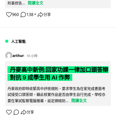
閱讀全文
刑事控告...
960
138
分享
↗
人工智能
arthur
16 小時
丹麥高中新例:回家功課一律加口頭答辯
對抗 9 成學生用 AI 作弊
丹麥政府即時收緊高中評核規則，要求學生為在家完成書面考
試接受口頭答辯，藉此核實作品是否由學生自行完成。學校亦
閱讀全文
要在筆試監察電腦螢幕、設定網絡防...
分享