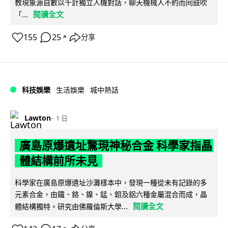
教現象源自數以千計獨立人機對話，聊天機械人不約而同鼓吹
閱讀全文
「...
155
25
分享
↗
科技娛樂
生活娛樂
城中熱話
Lawton
1 日
廣島原爆遺址驚現神秘合金 科學家指晶
體結構前所未見
科學家在廣島原爆遺址沙灘樣本中，發現一種從未有記錄的多
元素合金，由鐵、鉻、鎳、錳、鉬及鋁六種金屬混合而成，晶
閱讀全文
體結構獨特。研究由佛羅倫斯大學...