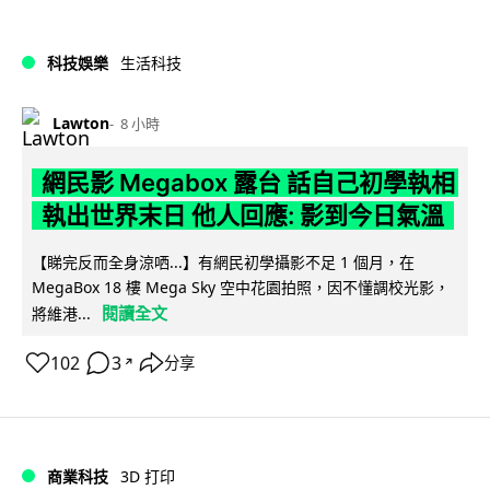
科技娛樂
生活科技
Lawton
8 小時
網民影 Megabox 露台 話自己初學執相
執出世界末日 他人回應: 影到今日氣溫
【睇完反而全身涼哂...】有網民初學攝影不足 1 個月，在
MegaBox 18 樓 Mega Sky 空中花園拍照，因不懂調校光影，
閱讀全文
將維港...
102
3
分享
↗
商業科技
3D 打印