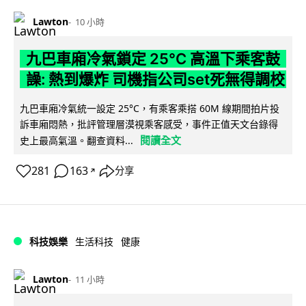
Lawton
10 小時
九巴車廂冷氣鎖定 25°C 高溫下乘客鼓
譟: 熱到爆炸 司機指公司set死無得調校
九巴車廂冷氣統一設定 25°C，有乘客乘搭 60M 線期間拍片投
訴車廂悶熱，批評管理層漠視乘客感受，事件正值天文台錄得
閱讀全文
史上最高氣溫。翻查資料...
281
163
分享
↗
科技娛樂
生活科技
健康
Lawton
11 小時