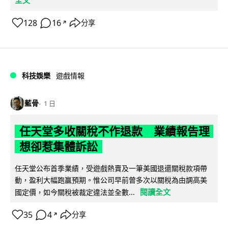
128
16
分享
↗
科技娛樂
遊戲情報
藍骨
1 日
任天堂多收關稅不作退款 業績報告理
想卻惹集體訴訟
任天堂公布首季業績，受遊戲熱賣及一筆美國退還關稅款項帶
動，盈利大幅跑贏預期。惟公司早前曾多次以關稅為由調高美
閱讀全文
國定價，如今關稅被裁定違法並全數...
35
4
分享
↗