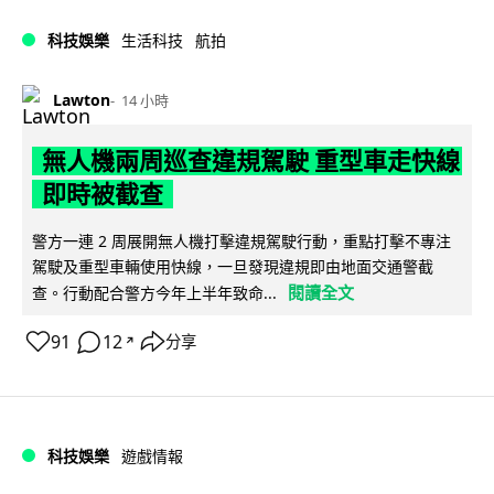
科技娛樂
生活科技
航拍
Lawton
14 小時
無人機兩周巡查違規駕駛 重型車走快線
即時被截查
警方一連 2 周展開無人機打擊違規駕駛行動，重點打擊不專注
駕駛及重型車輛使用快線，一旦發現違規即由地面交通警截
閱讀全文
查。行動配合警方今年上半年致命...
91
12
分享
↗
科技娛樂
遊戲情報