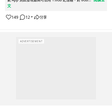
文
149
12
分享
↗
ADVERTISEMENT