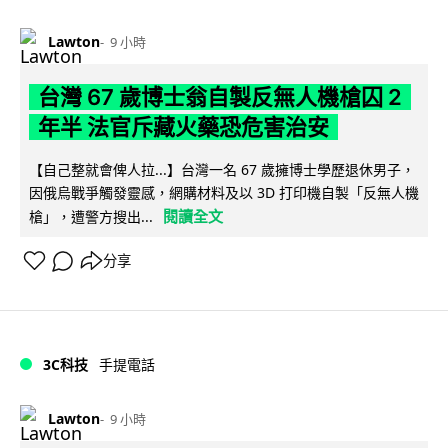
Lawton
9 小時
台灣 67 歲博士翁自製反無人機槍囚 2
年半 法官斥藏火藥恐危害治安
【自己整就會俾人拉...】台灣一名 67 歲擁博士學歷退休男子，
因俄烏戰爭觸發靈感，網購材料及以 3D 打印機自製「反無人機
閱讀全文
槍」，遭警方搜出...
分享
3C科技
手提電話
Lawton
9 小時