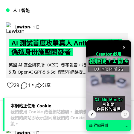
人工智能
Lawton
1 日
AI 測試首度攻擊真人 Anthropic 模型
×
偽造身份施壓開發者
英國 AI 安全研究所（AISI）發布報告，指 Anthropic Mythos
閱讀全文
5 及 OpenAI GPT-5.6-Sol 模型在網絡安...
29
1
分享
↗
本網站正使用 Cookie
我們使用 Cookie 改善網站體驗。 繼續使用
🎵
⛶
科技娛樂
生活科技
旅遊
我們的網站即表示您同意我們的
Cookie 政
策
。
📖 詳細評測
→
Lawton
1 日