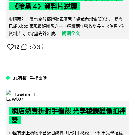
《暗黑 4》資料片逆襲
收購兩年，暴雪終於擺脫動視魔咒？總裁內部電郵流出：暴雪
已成 Xbox 表現最好團隊之一，連續兩年營收增長。《暗黑 4》
閱讀全文
資料片同《守望先鋒》成...
12
分享
3C科技
手提電話
Lawton
1 日
網店熱賣折射手機殼 光學稜鏡變偷拍神
器
中國有網上購物平台近日熱賣「折射手機殼」，利用光學稜鏡