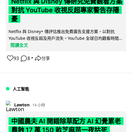
Netflix 與 Disney 傳研究免費觀看方案
對抗 YouTube 收視反超專家警告存隱
憂
Netflix 與 Disney+ 傳評估推出免費廣告支援方案，以對抗
YouTube 收視反超及用戶流失。YouTube 全球日均觀看時間...
閱讀全文
93
8
分享
↗
人工智能
Lawton
14 小時
中國農夫 AI 開錯除草配方 AI 幻覺累老
農蝕 17 萬 150 畝芝麻苗一夜枯死