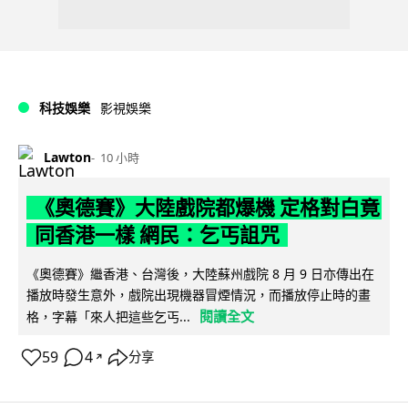
科技娛樂
影視娛樂
Lawton
10 小時
《奧德賽》大陸戲院都爆機 定格對白竟
同香港一樣 網民：乞丐詛咒
《奧德賽》繼香港、台灣後，大陸蘇州戲院 8 月 9 日亦傳出在
播放時發生意外，戲院出現機器冒煙情況，而播放停止時的畫
閱讀全文
格，字幕「來人把這些乞丐...
59
4
分享
↗