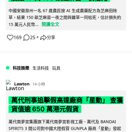
中國安徽滁州一名 67 歲農民按 AI 生成農藥配方為芝麻田除
草，結果 150 畝芝麻苗一夜之間與雜草一同枯死，估計損失約
閱讀全文
15 萬元人民幣...
169
25
分享
↗
科技娛樂
生活科技
玩具
Lawton
14 小時
萬代刑事追擊假高達廠商「星動」 查獲
貨值逾 650 萬港元假貨
萬代南夢宮集團旗下萬代南夢宮影視工廠、萬代及 BANDAI
SPIRITS 3 間公司對中國大陸假冒 GUNPLA 廠商「星動」發起