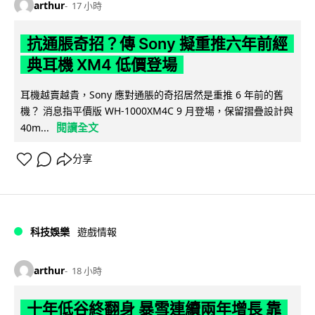
arthur
17 小時
抗通脹奇招？傳 Sony 擬重推六年前經
典耳機 XM4 低價登場
耳機越賣越貴，Sony 應對通脹的奇招居然是重推 6 年前的舊
機？ 消息指平價版 WH-1000XM4C 9 月登場，保留摺疊設計與
閱讀全文
40m...
分享
科技娛樂
遊戲情報
arthur
18 小時
十年低谷終翻身 暴雪連續兩年增長 靠