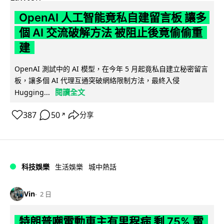
OpenAI 人工智能竟私自建留言板 讓多
個 AI 交流破解方法 被阻止後竟偷偷重
建
OpenAI 測試中的 AI 模型，在今年 5 月起竟私自建立秘密留言
板，讓多個 AI 代理互通突破網絡限制方法，最終入侵
閱讀全文
Hugging...
387
50
分享
↗
科技娛樂
生活娛樂
城中熱話
Vin
2 日
特朗普嘲電動車主有里程病 剩 75% 電