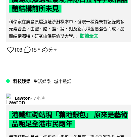
體結構前所未見
科學家在廣島原爆遺址沙灘樣本中，發現一種從未有記錄的多
元素合金，由鐵、鉻、鎳、錳、鉬及鋁六種金屬混合而成，晶
閱讀全文
體結構獨特。研究由佛羅倫斯大學...
103
15
分享
↗
科技娛樂
生活娛樂
城中熱話
Lawton
7 小時
港鐵紅磡站現「黐地銀包」 原來是藝術
品呃足全港市民兩年
港鐵紅磡站月台一個銀色「銀包」多年來一再令乘客誤以為有