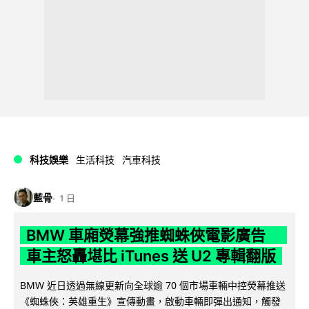
科技娛樂
生活科技
汽車科技
藍骨
1 日
BMW 車廂熒幕強推蜘蛛俠電影廣告
車主怒轟堪比 iTunes 送 U2 專輯翻版
BMW 近日透過無線更新向全球逾 70 個市場車輛中控熒幕推送
《蜘蛛俠：英雄重生》宣傳動畫，啟動車輛即彈出通知，觸發