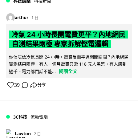
科技娛樂
科技新聞
arthur
1 日
冷氣 24 小時長開電費更平？內地網民
自測結果兩極 專家拆解慳電邏輯
你信唔信冷氣長開 24 小時，電費反而平過開開關關？內地網民
實測結果兩極，有人一個月電費只需 118 元人民幣，有人飆到
閱讀全文
過千。電力部門話不能...
39
分享
3C科技
流動電腦
Lawton
2 日