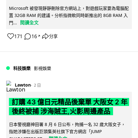
Microsoft 被發現靜靜刪除官方網站上，對遊戲玩家要為電腦配
置 32GB RAM 的建議。分析指微軟同時新推出的 8GB RAM 入
閱讀全文
門...
171
16
分享
↗
科技娛樂
影視娛樂
Lawton
2 日
訂購 43 億日元精品後棄單 大阪女 2 年
後終被捕 涉海賊王,火影周邊產品
日本警視廳神田署 8 月 6 日公布，拘捕一名 32 歲大阪女子，
指她涉嫌在出版巨頭集英社旗下官方網店「JUMP