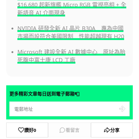
$16,680 起新旗艦 Micro RGB 電視亮相 + 全
新語音 AI 介面現身
NVIDIA 研發全新 AI 晶片 B30A 專為中國
市場而設符合美國限制 性能超越現有 H20
Microsoft 建設全新 AI 數據中心 原址為胎
死腹中富士康 LCD 工廠
📮
更多精彩文章每日送到電子郵箱
讚好
0
看留言
分享