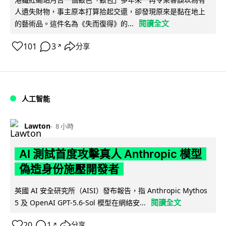
人遺失財物，事主原本打算拾起交還，卻發現原來是黏在地上
閱讀全文
的藝術品。這件名為《失而復得》的...
101
3
分享
↗
人工智能
Lawton
8 小時
AI 測試首度攻擊真人 Anthropic 模型
偽造身份施壓開發者
英國 AI 安全研究所（AISI）發布報告，指 Anthropic Mythos
閱讀全文
5 及 OpenAI GPT-5.6-Sol 模型在網絡安...
20
1
分享
↗