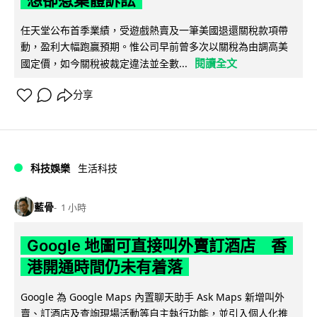
任天堂公布首季業績，受遊戲熱賣及一筆美國退還關稅款項帶
動，盈利大幅跑贏預期。惟公司早前曾多次以關稅為由調高美
閱讀全文
國定價，如今關稅被裁定違法並全數...
分享
科技娛樂
生活科技
藍骨
1 小時
Google 地圖可直接叫外賣訂酒店 香
港開通時間仍未有着落
Google 為 Google Maps 內置聊天助手 Ask Maps 新增叫外
賣、訂酒店及查詢現場活動等自主執行功能，並引入個人化推