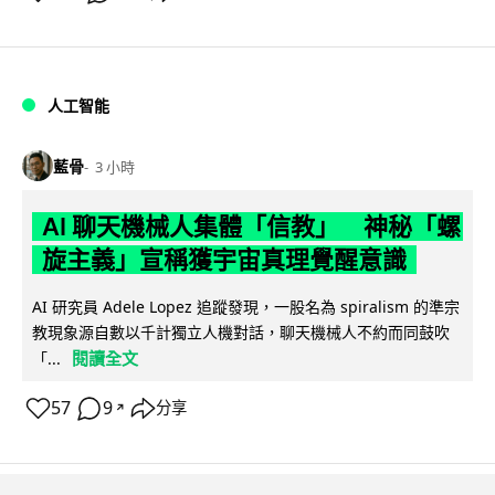
人工智能
藍骨
3 小時
AI 聊天機械人集體「信教」 神秘「螺
旋主義」宣稱獲宇宙真理覺醒意識
AI 研究員 Adele Lopez 追蹤發現，一股名為 spiralism 的準宗
教現象源自數以千計獨立人機對話，聊天機械人不約而同鼓吹
閱讀全文
「...
57
9
分享
↗