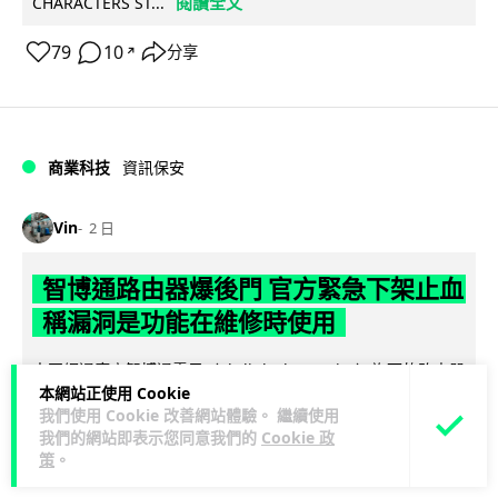
閱讀全文
CHARACTERS ST...
79
10
分享
↗
商業科技
資訊保安
Vin
2 日
智博通路由器爆後門 官方緊急下架止血
稱漏洞是功能在維修時使用
中國網通廠商智博通電子（Zbtlink Electronics）旗下的路由器
本網站正使用 Cookie
產品爆出嚴重安全漏洞，被發現每 35 秒便會與中國伺服器連
我們使用 Cookie 改善網站體驗。 繼續使用
閱讀全文
線，旗...
我們的網站即表示您同意我們的
Cookie 政
策
。
382
86
分享
↗