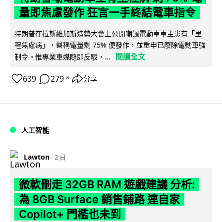
量即焦慮發作 狂言一手終結電車指令
特朗普在拉斯維加斯造勢大會上公開嘲諷電動車車主患有「里
程焦慮病」，聲稱電量剩 75% 便發作，並重申已廢除電動車強
閱讀全文
制令。惟專業車媒隨即反駁，...
639
279
分享
↗
人工智能
Lawton
2 日
微軟刪走 32GB RAM 遊戲建議 分析:
為 8GB Surface 銷售鋪路 連自家
Copilot+ 門檻也未到