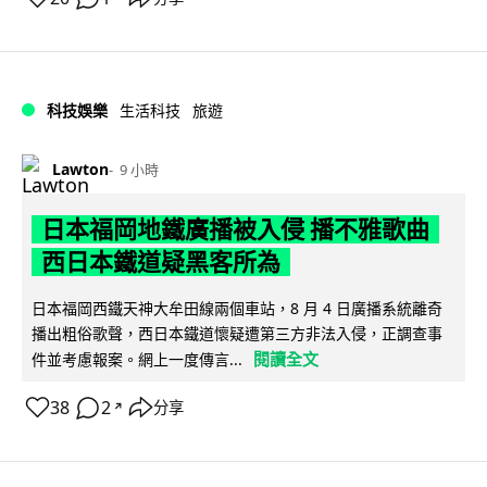
科技娛樂
生活科技
旅遊
Lawton
9 小時
日本福岡地鐵廣播被入侵 播不雅歌曲
西日本鐵道疑黑客所為
日本福岡西鐵天神大牟田線兩個車站，8 月 4 日廣播系統離奇
播出粗俗歌聲，西日本鐵道懷疑遭第三方非法入侵，正調查事
閱讀全文
件並考慮報案。網上一度傳言...
38
2
分享
↗