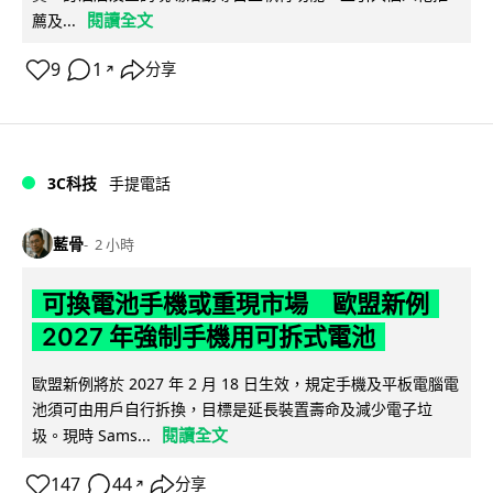
閱讀全文
薦及...
9
1
分享
↗
3C科技
手提電話
藍骨
2 小時
可換電池手機或重現市場 歐盟新例
2027 年強制手機用可拆式電池
歐盟新例將於 2027 年 2 月 18 日生效，規定手機及平板電腦電
池須可由用戶自行拆換，目標是延長裝置壽命及減少電子垃
閱讀全文
圾。現時 Sams...
147
44
分享
↗