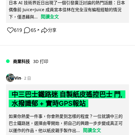
日本 AI 技術界近日出現了一個引發廣泛討論的熱門話題：日本
偶像前 Juice=Juice 成員宮本佳林在完全沒有編程經驗的情況
閱讀全文
下，僅憑藉與...
619
65
分享
↗
商業科技
3D 打印
Vin
2 日
中三巴士鐵路迷 自製紙皮遙控巴士 門,
水撥識郁 + 實時GPS報站
如果你熱愛一件事，你會熱愛到怎樣的程度？一位就讀中三的
巴士鐵路迷，選擇由零開始，把自己的興趣一步步變成真正可
閱讀全文
以運作的作品。他以紙皮親手製作出...