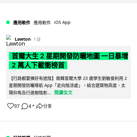
iOS App
應用軟件
應用軟件
Lawton
1 日
首爾大生 2 星期開發防曬地圖 一日暴增
2 萬人下載衝榜首
【行路都要揀好有遮陰】南韓首爾大學 23 歲學生劉敏俊利用 2
星期開發防曬導航 App「走向陰涼處」，結合建築物高度、太
閱讀全文
陽仰角及行道樹陰影...
97
4
分享
↗