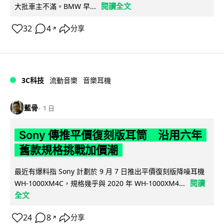
閱讀全文
大批車主不滿。BMW 早...
32
4
分享
↗
3C科技
流動音樂
音樂耳機
藍骨
1 日
Sony 傳推平價復刻版耳筒 沿用六年
舊款規格挑戰加價潮
最近有爆料指 Sony 計劃於 9 月 7 日推出平價復刻版降噪耳機
閱讀
WH-1000XM4C，規格幾乎與 2020 年 WH-1000XM4...
全文
24
8
分享
↗