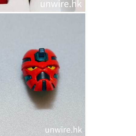
港 YOHO MALL ...
04.08.2026
人工智能
據報中國憂美國 AI 變武器 不滿
Anthropic 拒正常存取...
04.08.2026
應用軟件
詐騙短訊源源不絕背後是個人資
料外洩 Surfshark Antisca...
04.08.2026
汽車科技
Tesla 無預警推出兒童車 無電池
電機一樣秒殺 炒至約港幣39萬
04.08.2026