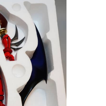
人工智能
FBI 探員涉盜 100 萬美元加密
幣 向 ChatGPT 尋求理財及...
05.08.2026
機械人
Powerman 移動充電機械人登港
免鋪樁為的士小巴「送電上門」
05.08.2026
資訊保安
被命令製造「後門」 Apple 再控
告英國政府 加密後門爭議延燒...
04.08.2026
汽車科技
Tesla Model Y 長續航後驅版抵