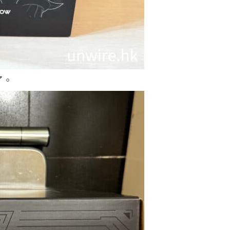
網約車條例生效 有司機暫時停工
避風頭 的士業界籲白牌 &#8...
05.08.2026
人工智能
白宮拒測中國開放 AI 模型 業界
了。
質疑安全框架選擇性執行
05.08.2026
人工智能
地盤偷吸煙難逃高空法眼 勞工處
出動熱感無人機 擬加 AI 人臉識
別精準...
05.08.2026
人工智能
貨運火箭 沖繩飛台灣僅需 15 分
鐘 Hop Aero 將 5...