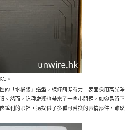
05.08.2026
遊戲情報
有實體光碟未必代表你擁有遊戲
調查：PS5 34%、Xbox 50...
05.08.2026
人工智能
Elon Musk 稱 SpaceX Tesla 是
地球最強兩間硬件公...
KG。
05.08.2026
性的「水桶腰」造型，線條簡潔有力。表面採用高光澤
眼。然而，這種處理也帶來了一些小問題，如容易留下
電子支付
俠銳利的眼神，還提供了多種可替換的表情部件，雖然
當電子支付大行其道 屈穎妍: 商
戶只收現金 唯一可能是逃稅 ...
05.08.2026