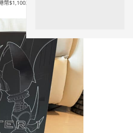
合約港幣$1,100左右，確實引起了不少關注，而這個版本又有
人工智能
港大研原子級新晶片 AI 搜尋速度
提升一億倍 手機人臉識別免上雲
端
05.08.2026
旅遊
中國大陸航線燃油附加費今日再
降 連續 3 個月下調
05.08.2026
區塊鏈
Fun Coffee 咖啡騙局爆煲 咖啡
包裝虛擬貨幣投資騙局 ...
05.08.2026
智慧城市