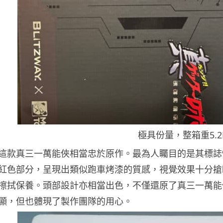
極具份量，整箱重5.2
這款真三一萬能俠相當忠於原作。最為人矚目的是其標誌
紅色部分，呈現出類似跑車烤漆的質感，視覺效果十分搶
擦拭保養。頭部設計亦相當出色，不僅還原了真三一萬能
顯，但也體現了製作團隊的用心。