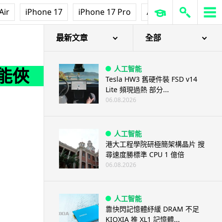
Air
iPhone 17
iPhone 17 Pro
AirPods Pro 3
Ap
最新文章
全部
人工智能
萬能俠 LED燈效驚艷 + 跳齒式
Tesla HW3 舊硬件裝 FSD v14
Lite 頻現過熱 部分...
06.08.2026
人工智能
港大工程學院研極簡架構晶片 搜
尋速度勝標準 CPU 1 億倍
06.08.2026
人工智能
靠快閃記憶體紓緩 DRAM 不足
KIOXIA 推 XL1 記憶體...