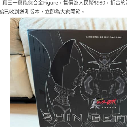
合作，真三一萬能俠合金Figure，售價為人民幣$980，折
編已收到送測版本，立即為大家開箱。