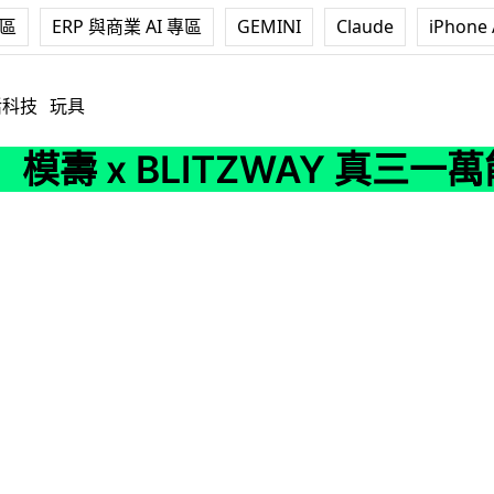
專區
ERP 與商業 AI 專區
GEMINI
Claude
iPhone 
LITZWAY 真三一萬能俠 LED燈效驚艷 + 跳齒式關節
活科技
玩具
模壽 x BLITZWAY 真三一