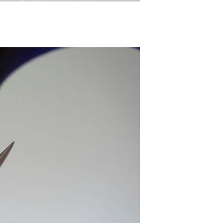
iPhone app
歐盟再發功 Apple 終答應
iPhone 跨機剪貼簿將可貼 ...
04.08.2026
攝影文化
Sony 授權鏡頭名單公佈 中國廠
平價鏡頭全數缺席 Nikon 已...
04.08.2026
健康
室內空氣 40 度暑熱難耐 德國空
調普及率僅 3% 大眾繼...
04.08.2026
社交網絡