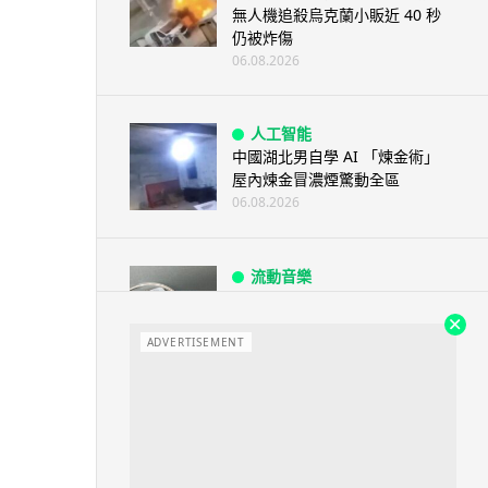
無人機追殺烏克蘭小販近 40 秒
仍被炸傷
06.08.2026
人工智能
中國湖北男自學 AI 「煉金術」
屋內煉金冒濃煙驚動全區
06.08.2026
流動音樂
【評測】Sony IER-M500 入耳式
監聽耳機：現場拍攝、後製監
聽...
ADVERTISEMENT
06.08.2026
遊戲情報
《魔獸世界：至暗之夜》12.1
「烏拉特克的詛咒」專訪：巢穴