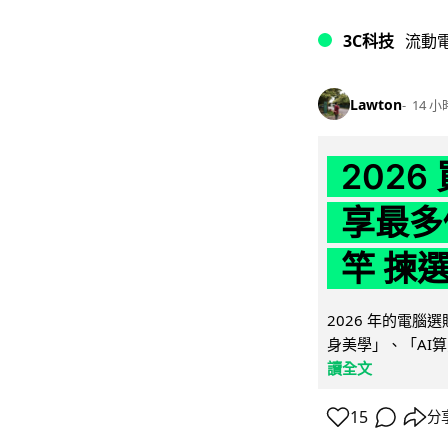
3C科技
流動
Lawton
14 小
202
享最多
竿 揀
2026 年的電
身美學」、「AI算
讀全文
15
分