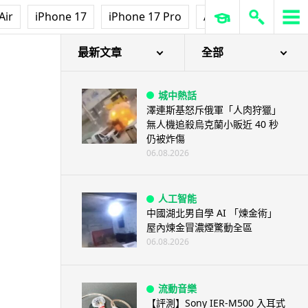
Air
iPhone 17
iPhone 17 Pro
AirPods Pro 3
Ap
最新文章
全部
城中熱話
澤連斯基怒斥俄軍「人肉狩獵」
無人機追殺烏克蘭小販近 40 秒
仍被炸傷
06.08.2026
人工智能
中國湖北男自學 AI 「煉金術」
屋內煉金冒濃煙驚動全區
06.08.2026
流動音樂
【評測】Sony IER-M500 入耳式