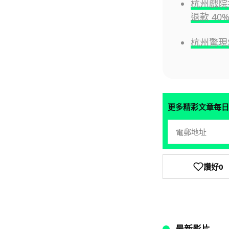
杭州戲院
退款 40
杭州驚現
更多精彩文章每日
讚好
0
最新影片