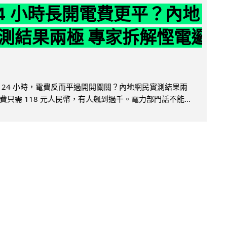
24 小時長開電費更平？內地
測結果兩極 專家拆解慳電邏
 24 小時，電費反而平過開開關關？內地網民實測結果兩
只需 118 元人民幣，有人飆到過千。電力部門話不能...