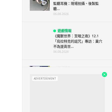
監聽耳機：現場拍攝、後製監
聽...
06.08.2026
遊戲情報
《魔獸世界：至暗之夜》12.1
「烏拉特克的詛咒」專訪：巢穴
不為提高世...
06.08.2026
遊戲情報
日本二手遊戲店減 90% 門市 業
績反增四成 “懷...
ADVERTISEMENT
06.08.2026
人工智能
Meta AI 模型測試期間入侵他家
公司 三大 AI 巨頭接連曝安全