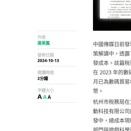
作者
唐美鳳
中國傳媒日前發
策解讀中，透露
發佈日期
2024-10-13
發成本。該篇稅
在 2023 年的
閱讀時間
2分鐘
月已為數碼貿易相
字體大小
幣。
A
A
A
杭州市稅務局在
動科技有限公司
發中，總成本現
部門與遊戲科學建