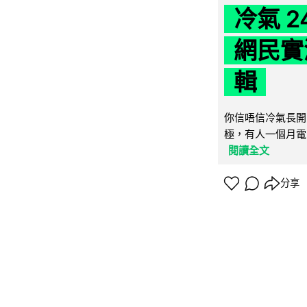
冷氣 
網民實
輯
你信唔信冷氣長開
極，有人一個月電費
閱讀全文
分享