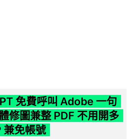
GPT 免費呼叫 Adobe 一句
體修圖兼整 PDF 不用開多
P 兼免帳號