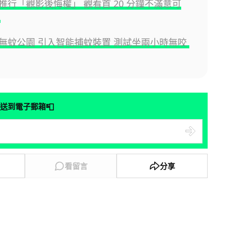
推行「觀影後悔權」 觀看首 20 分鐘不滿意可
%
無蚊公園 引入智能捕蚊裝置 測試坐兩小時無咬
📮
送到電子郵箱
看留言
分享