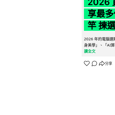
202
享最多
竿 揀
2026 年的電
身美學」、「AI算
讀全文
分享