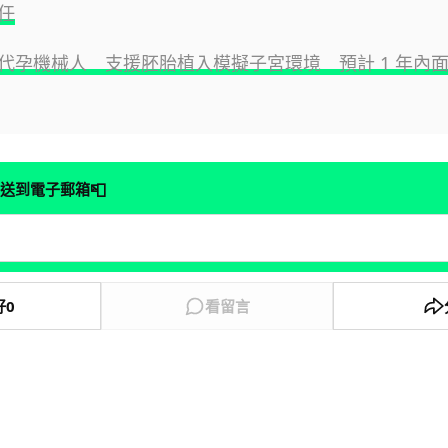
任
代孕機械人 支援胚胎植入模擬子宮環境 預計 1 年內
📮
送到電子郵箱
好
0
看留言