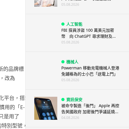
05.08.2026
人工智能
FBI 探員涉盜 100 萬美元加密
幣 向 ChatGPT 尋求理財及...
05.08.2026
機械人
Powerman 移動充電機械人登港
用新的品牌標
免鋪樁為的士小巴「送電上門」
，改為
05.08.2026
數碼化平台，搭載
資訊保安
被命令製造「後門」 Apple 再控
慣用的「E-
告英國政府 加密後門爭議延燒...
，只是用了
04.08.2026
的特別型號，因