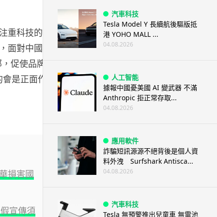
汽車科技
Tesla Model Y 長續航後驅版抵
場更注重科技的消
港 YOHO MALL ...
04.08.2026
，面對中國本
萬部，促使品牌重
人工智能
的會是正面作用
據報中國憂美國 AI 變武器 不滿
Anthropic 拒正常存取...
04.08.2026
應用軟件
詐騙短訊源源不絕背後是個人資
料外洩 Surfshark Antisca...
04.08.2026
辱華損害國
汽車科技
虛假宣傳須
Tesla 無預警推出兒童車 無電池