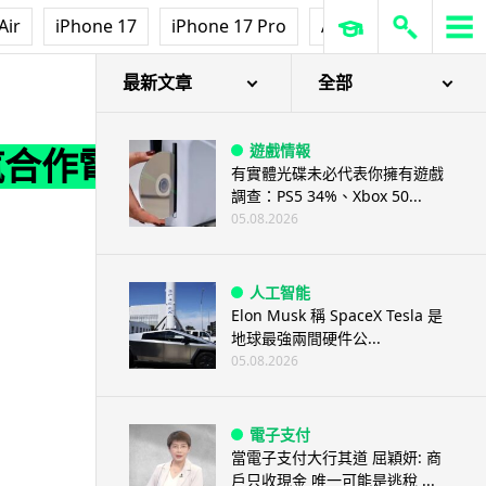
Air
iPhone 17
iPhone 17 Pro
AirPods Pro 3
Ap
最新文章
全部
遊戲情報
汽合作電
有實體光碟未必代表你擁有遊戲
調查：PS5 34%、Xbox 50...
05.08.2026
人工智能
Elon Musk 稱 SpaceX Tesla 是
地球最強兩間硬件公...
05.08.2026
電子支付
當電子支付大行其道 屈穎妍: 商
戶只收現金 唯一可能是逃稅 ...