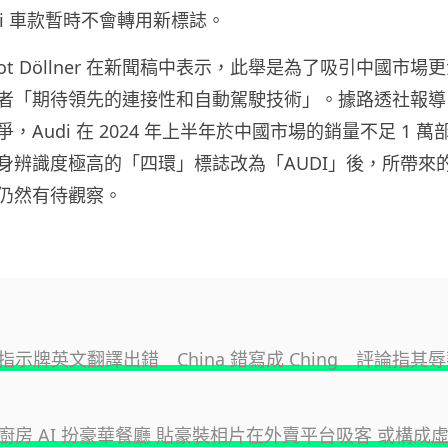
di 車款暫時不會轉用新標誌。
ernot Döllner 在新聞稿中表示，此舉是為了吸引中國市
者「期待領先的連接性和自動駕駛技術」。據路透社報導
，Audi 在 2024 年上半年於中國市場的銷量不足 1 
身辨識度極高的「四環」標誌改為「AUDI」後，所帶來
仍然有待觀察。
指示牌英文翻譯出錯 China 錯寫成 Ching 評論指其
廚房 AI 扮豪華餐廳 貼豪裝相片在外賣平台吸客 或構成