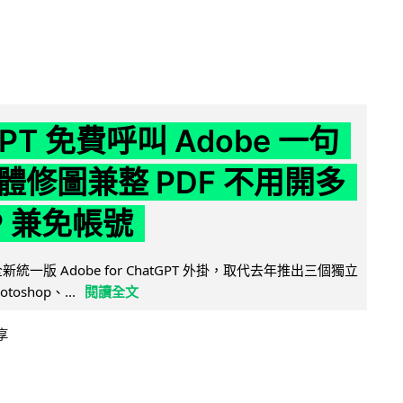
GPT 免費呼叫 Adobe 一句
體修圖兼整 PDF 不用開多
P 兼免帳號
全新統一版 Adobe for ChatGPT 外掛，取代去年推出三個獨立
otoshop、...
閱讀全文
享