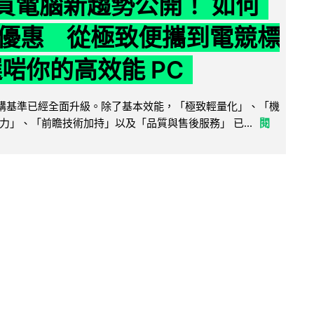
6 買電腦新趨勢公開！ 如何
優惠 從極致便攜到電競標
選啱你的高效能 PC
腦選購基準已經全面升級。除了基本效能，「極致輕量化」、「機
力」、「前瞻技術加持」以及「品質與售後服務」 已...
閱