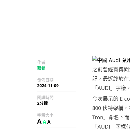
作者
藍骨
之前曾經有傳聞
記，最近終於在
發佈日期
2024-11-09
「AUDI」字樣
閱讀時間
今次展示的 E 
2分鐘
800 伏特架構
字體大小
Tron」命名。
A
A
A
「AUDI」字