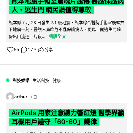
熊本地震手術室驚魂片瘋傳 醫護保護病
人、逃生門 網民讚值得尊敬
熊本縣 7 月 28 日發生 7.1 級地震，熊本綜合醫院手術室鏡頭拍
下地震一刻，醫護人員臨危不亂保護病人，更馬上開逃生門確
閱讀全文
保出口流通。片段...
66
17
分享
↗
科技娛樂
生活科技
健康
arthur
1 日
AirPods 用家注意聽力響紅燈 醫學界籲
耳機用戶謹守「60-60」鐵律