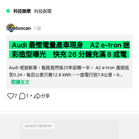
科技娛樂
科技新聞
duncan
1 日
Audi 最慳電量產車現身 A2 e-tron 迷
彩造型曝光 快充 26 分鐘充滿 8 成電
Audi 呢部新車，能耗竟然係25年前嘅一半。 A2 e-tron 風阻低
至0.24，每百公里只需12.8 kWh，一度電行到7.8公里。6...
閱讀全文
7
1
分享
↗
ADVERTISEMENT