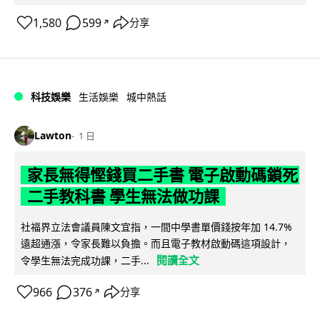
1,580
599
分享
↗
科技娛樂
生活娛樂
城中熱話
Lawton
1 日
家長無得慳錢買二手書 電子啟動碼鎖死
二手教科書 學生無法做功課
社福界立法會議員陳文宜指，一間中學書單價錢按年加 14.7%
遠超通漲，令家長難以負擔。而且電子教材啟動碼這項設計，
閱讀全文
令學生無法完成功課，二手...
966
376
分享
↗