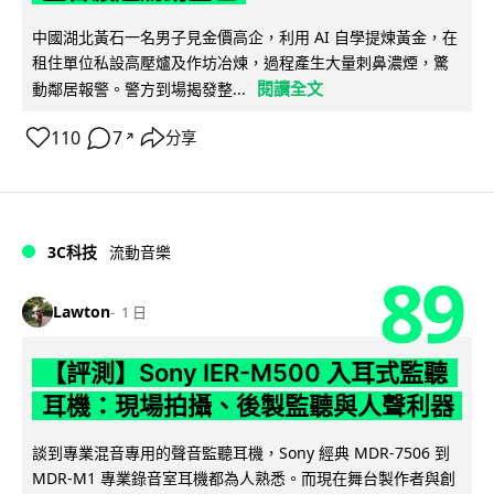
中國湖北黃石一名男子見金價高企，利用 AI 自學提煉黃金，在
租住單位私設高壓爐及作坊冶煉，過程產生大量刺鼻濃煙，驚
閱讀全文
動鄰居報警。警方到場揭發整...
110
7
分享
↗
3C科技
流動音樂
89
Lawton
1 日
【評測】Sony IER-M500 入耳式監聽
耳機：現場拍攝、後製監聽與人聲利器
談到專業混音專用的聲音監聽耳機，Sony 經典 MDR-7506 到
MDR-M1 專業錄音室耳機都為人熟悉。而現在舞台製作者與創