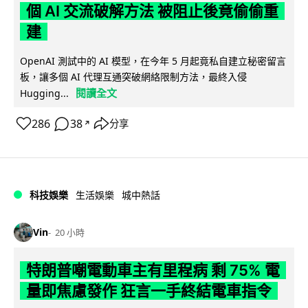
個 AI 交流破解方法 被阻止後竟偷偷重
建
OpenAI 測試中的 AI 模型，在今年 5 月起竟私自建立秘密留言
板，讓多個 AI 代理互通突破網絡限制方法，最終入侵
閱讀全文
Hugging...
286
38
分享
↗
科技娛樂
生活娛樂
城中熱話
Vin
20 小時
特朗普嘲電動車主有里程病 剩 75% 電
量即焦慮發作 狂言一手終結電車指令