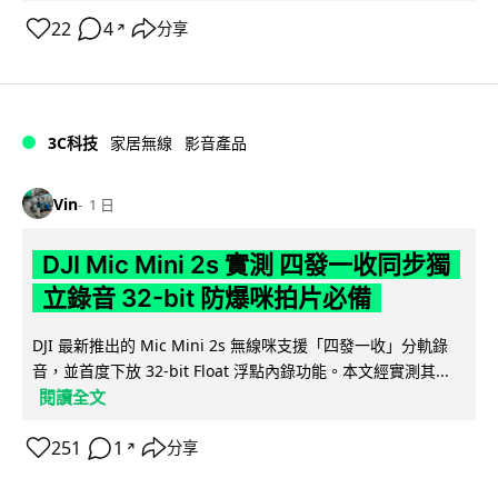
22
4
分享
↗
3C科技
家居無線
影音產品
Vin
1 日
DJI Mic Mini 2s 實測 四發一收同步獨
立錄音 32-bit 防爆咪拍片必備
DJI 最新推出的 Mic Mini 2s 無線咪支援「四發一收」分軌錄
音，並首度下放 32-bit Float 浮點內錄功能。本文經實測其...
閱讀全文
251
1
分享
↗