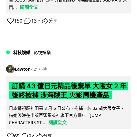
閱讀全文
門...
150
13
分享
↗
科技娛樂
影視娛樂
Lawton
21 小時
訂購 43 億日元精品後棄單 大阪女 2 年
後終被捕 涉海賊王,火影周邊產品
日本警視廳神田署 8 月 6 日公布，拘捕一名 32 歲大阪女子，
指她涉嫌在出版巨頭集英社旗下官方網店「JUMP
閱讀全文
CHARACTERS ST...
65
9
分享
↗