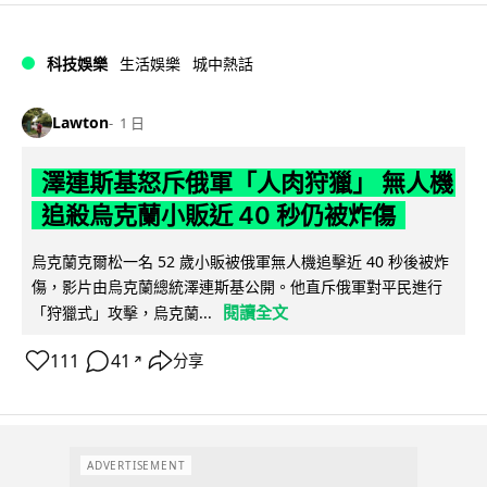
科技娛樂
生活娛樂
城中熱話
Lawton
1 日
澤連斯基怒斥俄軍「人肉狩獵」 無人機
追殺烏克蘭小販近 40 秒仍被炸傷
烏克蘭克爾松一名 52 歲小販被俄軍無人機追擊近 40 秒後被炸
傷，影片由烏克蘭總統澤連斯基公開。他直斥俄軍對平民進行
閱讀全文
「狩獵式」攻擊，烏克蘭...
111
41
分享
↗
ADVERTISEMENT