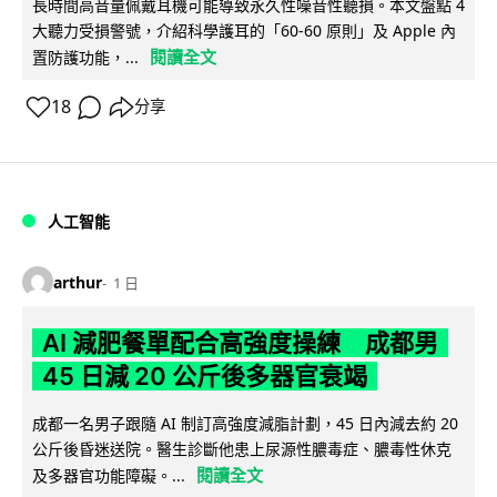
長時間高音量佩戴耳機可能導致永久性噪音性聽損。本文盤點 4
大聽力受損警號，介紹科學護耳的「60-60 原則」及 Apple 內
閱讀全文
置防護功能，...
18
分享
人工智能
arthur
1 日
AI 減肥餐單配合高強度操練 成都男
45 日減 20 公斤後多器官衰竭
成都一名男子跟隨 AI 制訂高強度減脂計劃，45 日內減去約 20
公斤後昏迷送院。醫生診斷他患上尿源性膿毒症、膿毒性休克
閱讀全文
及多器官功能障礙。...