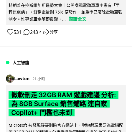
特朗普在拉斯維加斯造勢大會上公開嘲諷電動車車主患有「里
程焦慮病」，聲稱電量剩 75% 便發作，並重申已廢除電動車強
閱讀全文
制令。惟專業車媒隨即反駁，...
531
243
分享
↗
人工智能
Lawton
21 小時
微軟刪走 32GB RAM 遊戲建議 分析:
為 8GB Surface 銷售鋪路 連自家
Copilot+ 門檻也未到
Microsoft 被發現靜靜刪除官方網站上，對遊戲玩家要為電腦配
置 32GB RAM 的建議。分析指微軟同時新推出的 8GB RAM 入