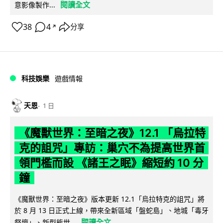
閱讀全文
意影像製作...
38
4
分享
↗
科技娛樂
遊戲情報
天恩
1 日
《魔獸世界：至暗之夜》12.1 「烏拉特
克的詛咒」專訪：巢穴不為提高世界首
領門檻而設 《諸王之眠》縮短約 10 分
鐘
《魔獸世界：至暗之夜》版本更新 12.1「烏拉特克的詛咒」將
於 8 月 13 日正式上線，帶來全新區域「盤蛇島」、地城「毒牙
閱讀全文
祭壇」、新型態世...