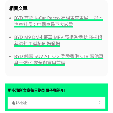
相關文章:
BYD 首款 K-Car Racco 亮相東京車展 鈴木
汽車社長：中國車是巨大威脅
BYD M9 DM-i 豪華 MPV 亮相香港 閃充技術
與滑軌 T 型樁同場登場
BYD 純電 SUV ATTO 2 登陸香港 CTB 電池車
身一體化 安全與實用兼備
📮
更多精彩文章每日送到電子郵箱