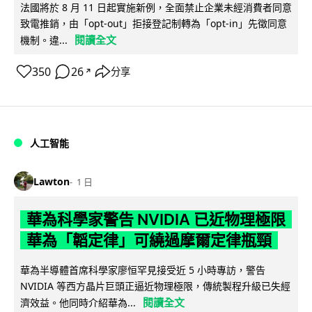
法國將於 8 月 11 日起實施新例，全面禁止企業未經消費者同意
致電推銷，由「opt-out」拒接登記制轉為「opt-in」先徵同意
閱讀全文
機制。違...
350
26
分享
↗
人工智能
Lawton
1 日
華為科學家警告 NVIDIA 已近物理極限
華為「韜定律」可繞過摩爾定律瓶頸
華為半導體首席科學家廖恒罕見接受近 5 小時專訪，警告
NVIDIA 等西方晶片巨頭正逼近物理極限，傳統製程升級已失經
閱讀全文
濟效益。他同時介紹華為...