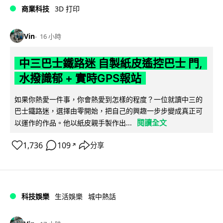
商業科技
3D 打印
Vin
16 小時
中三巴士鐵路迷 自製紙皮遙控巴士 門,
水撥識郁 + 實時GPS報站
如果你熱愛一件事，你會熱愛到怎樣的程度？一位就讀中三的
巴士鐵路迷，選擇由零開始，把自己的興趣一步步變成真正可
閱讀全文
以運作的作品。他以紙皮親手製作出...
1,736
109
分享
↗
科技娛樂
生活娛樂
城中熱話