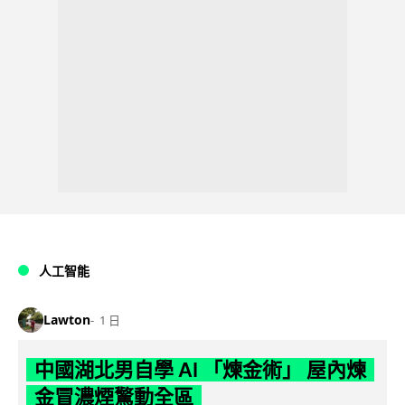
人工智能
Lawton
1 日
中國湖北男自學 AI 「煉金術」 屋內煉
金冒濃煙驚動全區