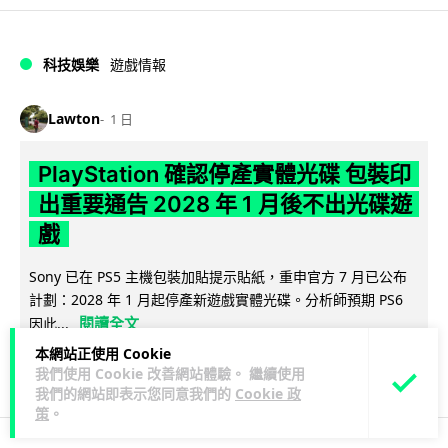
科技娛樂
遊戲情報
Lawton
1 日
PlayStation 確認停產實體光碟 包裝印
出重要通告 2028 年 1 月後不出光碟遊
戲
Sony 已在 PS5 主機包裝加貼提示貼紙，重申官方 7 月已公布
計劃：2028 年 1 月起停產新遊戲實體光碟。分析師預期 PS6
閱讀全文
因此...
本網站正使用 Cookie
174
78
分享
↗
我們使用 Cookie 改善網站體驗。 繼續使用
我們的網站即表示您同意我們的
Cookie 政
策
。