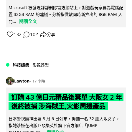
Microsoft 被發現靜靜刪除官方網站上，對遊戲玩家要為電腦配
置 32GB RAM 的建議。分析指微軟同時新推出的 8GB RAM 入
閱讀全文
門...
132
10
分享
↗
科技娛樂
影視娛樂
Lawton
17 小時
訂購 43 億日元精品後棄單 大阪女 2 年
後終被捕 涉海賊王,火影周邊產品
日本警視廳神田署 8 月 6 日公布，拘捕一名 32 歲大阪女子，
指她涉嫌在出版巨頭集英社旗下官方網店「JUMP