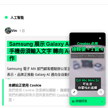
人工智能
Vin
1 日
×
Samsung 展示 Galaxy AI 新方向 未來
手機毋須輸入文字 轉向 Agent 全自動操
作
Samsung 電子 MX 部門顧客體驗辦公室主管兼副總裁 Jay Kim
閱讀全
表示，品牌正推動 Galaxy AI 邁向全自動化 Agent...
文
本網站正使用 Cookie
我們使用 Cookie 改善網站體驗。 繼續使用
28
4
分享
↗
🎵
⛶
我們的網站即表示您同意我們的
Cookie 政
策
。
📖 詳細評測
→