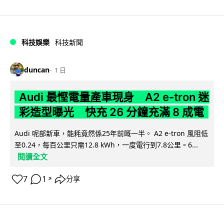
科技娛樂
科技新聞
duncan
1 日
Audi 最慳電量產車現身 A2 e-tron 迷
彩造型曝光 快充 26 分鐘充滿 8 成電
Audi 呢部新車，能耗竟然係25年前嘅一半。 A2 e-tron 風阻低
至0.24，每百公里只需12.8 kWh，一度電行到7.8公里。6...
閱讀全文
7
1
分享
↗