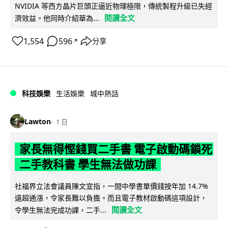
NVIDIA 等西方晶片巨頭正逼近物理極限，傳統製程升級已失經
閱讀全文
濟效益。他同時介紹華為...
1,554
596
分享
↗
科技娛樂
生活娛樂
城中熱話
Lawton
1 日
家長無得慳錢買二手書 電子啟動碼鎖死
二手教科書 學生無法做功課
社福界立法會議員陳文宜指，一間中學書單價錢按年加 14.7%
遠超通漲，令家長難以負擔。而且電子教材啟動碼這項設計，
閱讀全文
令學生無法完成功課，二手...