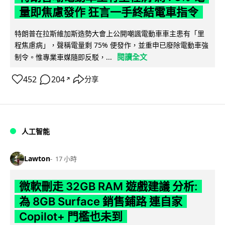
量即焦慮發作 狂言一手終結電車指令
特朗普在拉斯維加斯造勢大會上公開嘲諷電動車車主患有「里
程焦慮病」，聲稱電量剩 75% 便發作，並重申已廢除電動車強
閱讀全文
制令。惟專業車媒隨即反駁，...
452
204
分享
↗
人工智能
Lawton
17 小時
微軟刪走 32GB RAM 遊戲建議 分析:
為 8GB Surface 銷售鋪路 連自家
Copilot+ 門檻也未到