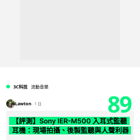
3C科技
流動音樂
89
Lawton
1 日
【評測】Sony IER-M500 入耳式監聽
耳機：現場拍攝、後製監聽與人聲利器