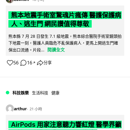
熊本地震手術室驚魂片瘋傳 醫護保護病
人、逃生門 網民讚值得尊敬
熊本縣 7 月 28 日發生 7.1 級地震，熊本綜合醫院手術室鏡頭拍
下地震一刻，醫護人員臨危不亂保護病人，更馬上開逃生門確
閱讀全文
保出口流通。片段...
56
16
分享
↗
科技娛樂
生活科技
健康
arthur
21 小時
AirPods 用家注意聽力響紅燈 醫學界籲