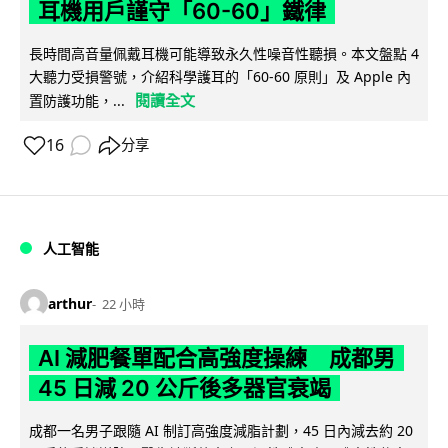
耳機用戶謹守「60-60」鐵律
長時間高音量佩戴耳機可能導致永久性噪音性聽損。本文盤點 4
大聽力受損警號，介紹科學護耳的「60-60 原則」及 Apple 內
閱讀全文
置防護功能，...
16
分享
人工智能
arthur
22 小時
AI 減肥餐單配合高強度操練 成都男
45 日減 20 公斤後多器官衰竭
成都一名男子跟隨 AI 制訂高強度減脂計劃，45 日內減去約 20