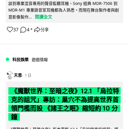
談到專業混音專用的聲音監聽耳機，Sony 經典 MDR-7506 到
MDR-M1 專業錄音室耳機都為人熟悉。而現在舞台製作者與創
閱讀全文
意影像製作...
37
4
分享
↗
科技娛樂
遊戲情報
天恩
1 日
《魔獸世界：至暗之夜》12.1 「烏拉特
克的詛咒」專訪：巢穴不為提高世界首
領門檻而設 《諸王之眠》縮短約 10 分
鐘