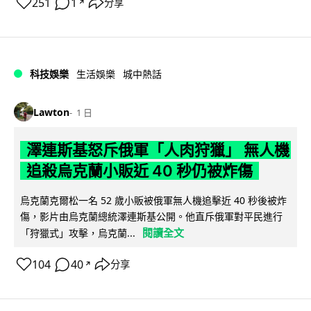
251
1
分享
↗
科技娛樂
生活娛樂
城中熱話
Lawton
1 日
澤連斯基怒斥俄軍「人肉狩獵」 無人機
追殺烏克蘭小販近 40 秒仍被炸傷
烏克蘭克爾松一名 52 歲小販被俄軍無人機追擊近 40 秒後被炸
傷，影片由烏克蘭總統澤連斯基公開。他直斥俄軍對平民進行
閱讀全文
「狩獵式」攻擊，烏克蘭...
104
40
分享
↗