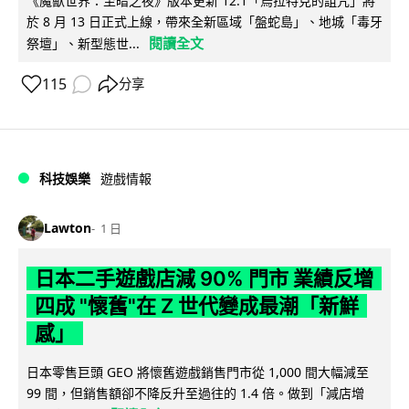
《魔獸世界：至暗之夜》版本更新 12.1「烏拉特克的詛咒」將
於 8 月 13 日正式上線，帶來全新區域「盤蛇島」、地城「毒牙
閱讀全文
祭壇」、新型態世...
115
分享
科技娛樂
遊戲情報
Lawton
1 日
日本二手遊戲店減 90% 門市 業績反增
四成 "懷舊"在 Z 世代變成最潮「新鮮
感」
日本零售巨頭 GEO 將懷舊遊戲銷售門市從 1,000 間大幅減至
99 間，但銷售額卻不降反升至過往的 1.4 倍。做到「減店增