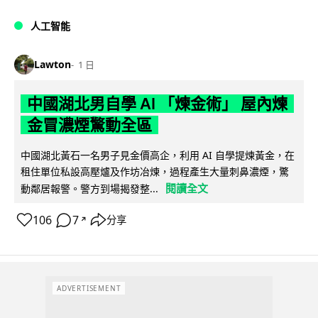
人工智能
Lawton
1 日
中國湖北男自學 AI 「煉金術」 屋內煉
金冒濃煙驚動全區
中國湖北黃石一名男子見金價高企，利用 AI 自學提煉黃金，在
租住單位私設高壓爐及作坊冶煉，過程產生大量刺鼻濃煙，驚
閱讀全文
動鄰居報警。警方到場揭發整...
106
7
分享
↗
ADVERTISEMENT