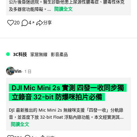
公斤後昏迷送院。醫生診斷他患上尿源性膿毒症、膿毒性休克
閱讀全文
及多器官功能障礙。...
20
4
分享
↗
3C科技
家居無線
影音產品
Vin
1 日
DJI Mic Mini 2s 實測 四發一收同步獨
立錄音 32-bit 防爆咪拍片必備
DJI 最新推出的 Mic Mini 2s 無線咪支援「四發一收」分軌錄
音，並首度下放 32-bit Float 浮點內錄功能。本文經實測其...
閱讀全文