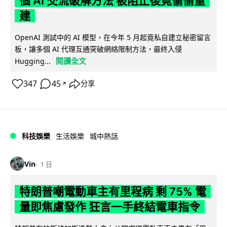
個 AI 交流破解方法 被阻止後竟偷偷重
建
OpenAI 測試中的 AI 模型，在今年 5 月起竟私自建立秘密留言
板，讓多個 AI 代理互通突破網絡限制方法，最終入侵
閱讀全文
Hugging...
347
45
分享
↗
科技娛樂
生活娛樂
城中熱話
Vin
1 日
特朗普嘲電動車主有里程病 剩 75% 電
量即焦慮發作 狂言一手終結電車指令