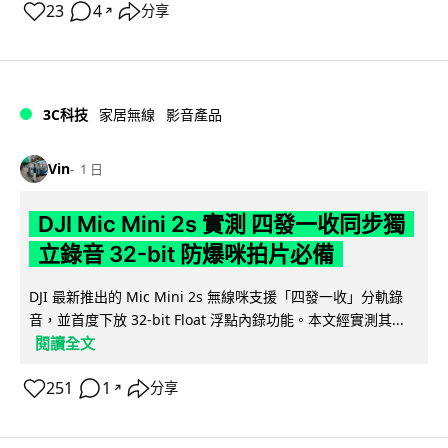
23
4
分享
↗
3C科技
家居無線
影音產品
Vin
1 日
DJI Mic Mini 2s 實測 四發一收同步獨
立錄音 32-bit 防爆咪拍片必備
DJI 最新推出的 Mic Mini 2s 無線咪支援「四發一收」分軌錄
音，並首度下放 32-bit Float 浮點內錄功能。本文經實測其...
閱讀全文
251
1
分享
↗