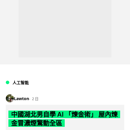
人工智能
Lawton
2 日
中國湖北男自學 AI 「煉金術」 屋內煉
金冒濃煙驚動全區