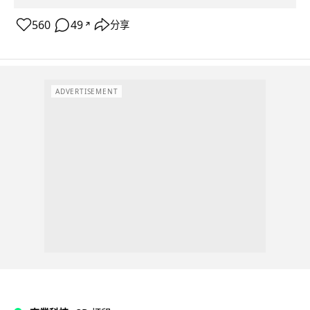
560
49
分享
↗
ADVERTISEMENT