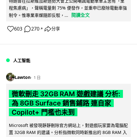
特朗普在拉斯維加斯造勢大會上公開嘲諷電動車車主患有「里
程焦慮病」，聲稱電量剩 75% 便發作，並重申已廢除電動車強
閱讀全文
制令。惟專業車媒隨即反駁，...
603
270
分享
↗
人工智能
Lawton
1 日
微軟刪走 32GB RAM 遊戲建議 分析:
為 8GB Surface 銷售鋪路 連自家
Copilot+ 門檻也未到
Microsoft 被發現靜靜刪除官方網站上，對遊戲玩家要為電腦配
置 32GB RAM 的建議。分析指微軟同時新推出的 8GB RAM 入