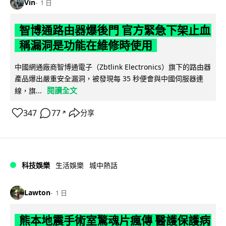
Vin
1 日
智博通路由器爆後門 官方緊急下架止血
稱漏洞是功能在維修時使用
中國網通廠商智博通電子（Zbtlink Electronics）旗下的路由器
產品爆出嚴重安全漏洞，被發現每 35 秒便會與中國伺服器連
閱讀全文
線，旗...
347
77
分享
↗
科技娛樂
生活娛樂
城中熱話
Lawton
1 日
熊本地震手術室驚魂片瘋傳 醫護保護病