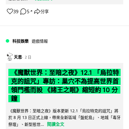
39
5
分享
↗
科技娛樂
遊戲情報
天恩
2 日
《魔獸世界：至暗之夜》12.1 「烏拉特
克的詛咒」專訪：巢穴不為提高世界首
領門檻而設 《諸王之眠》縮短約 10 分
鐘
《魔獸世界：至暗之夜》版本更新 12.1「烏拉特克的詛咒」將
於 8 月 13 日正式上線，帶來全新區域「盤蛇島」、地城「毒牙
閱讀全文
祭壇」、新型態世...