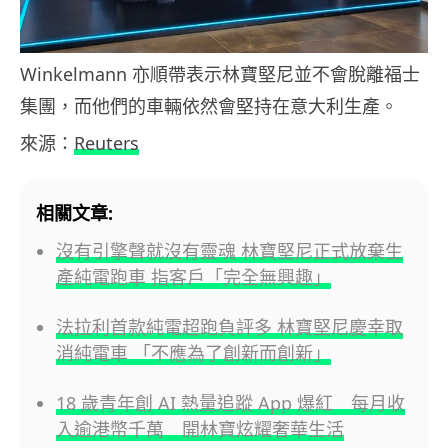
Winkelmann 亦順帶表示林寶堅尼並不會脫離福士
集團，而他們的車輛依然會堅持在意大利生產。
來源：
Reuters
相關文章:
沒有引擎聲就沒有靈魂 林寶堅尼正式放棄生
產純電跑車 指客戶「完全無興趣」
法拉利首款純電超跑負評多 林寶堅尼慶幸取
消純電車 「不應為了創新而創新」
18 歲青年創 AI 熱量追蹤 App 爆紅 每月收
入逾港幣千萬 開林寶炫耀奢華生活