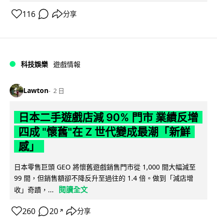
116
分享
科技娛樂
遊戲情報
Lawton
2 日
日本二手遊戲店減 90% 門市 業績反增
四成 "懷舊"在 Z 世代變成最潮「新鮮
感」
日本零售巨頭 GEO 將懷舊遊戲銷售門市從 1,000 間大幅減至
99 間，但銷售額卻不降反升至過往的 1.4 倍。做到「減店增
閱讀全文
收」奇蹟，...
260
20
分享
↗