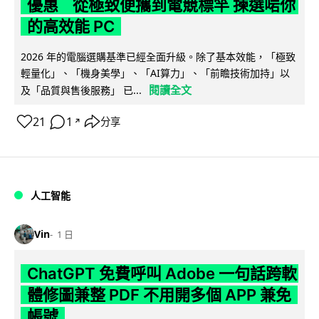
優惠 從極致便攜到電競標竿 揀選啱你
的高效能 PC
2026 年的電腦選購基準已經全面升級。除了基本效能，「極致
輕量化」、「機身美學」、「AI算力」、「前瞻技術加持」以
閱讀全文
及「品質與售後服務」 已...
21
1
分享
↗
人工智能
Vin
1 日
ChatGPT 免費呼叫 Adobe 一句話跨軟
體修圖兼整 PDF 不用開多個 APP 兼免
帳號