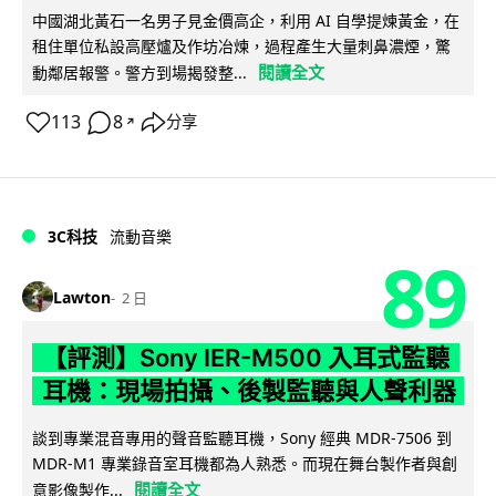
中國湖北黃石一名男子見金價高企，利用 AI 自學提煉黃金，在
租住單位私設高壓爐及作坊冶煉，過程產生大量刺鼻濃煙，驚
閱讀全文
動鄰居報警。警方到場揭發整...
113
8
分享
↗
3C科技
流動音樂
89
Lawton
2 日
【評測】Sony IER-M500 入耳式監聽
耳機：現場拍攝、後製監聽與人聲利器
談到專業混音專用的聲音監聽耳機，Sony 經典 MDR-7506 到
MDR-M1 專業錄音室耳機都為人熟悉。而現在舞台製作者與創
閱讀全文
意影像製作...