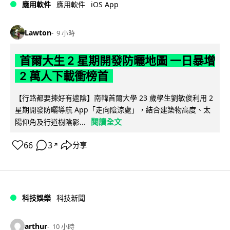
iOS App
應用軟件
應用軟件
Lawton
9 小時
首爾大生 2 星期開發防曬地圖 一日暴增
2 萬人下載衝榜首
【行路都要揀好有遮陰】南韓首爾大學 23 歲學生劉敏俊利用 2
星期開發防曬導航 App「走向陰涼處」，結合建築物高度、太
閱讀全文
陽仰角及行道樹陰影...
66
3
分享
↗
科技娛樂
科技新聞
arthur
10 小時