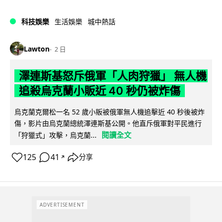
科技娛樂
生活娛樂
城中熱話
Lawton
2 日
澤連斯基怒斥俄軍「人肉狩獵」 無人機
追殺烏克蘭小販近 40 秒仍被炸傷
烏克蘭克爾松一名 52 歲小販被俄軍無人機追擊近 40 秒後被炸
傷，影片由烏克蘭總統澤連斯基公開。他直斥俄軍對平民進行
閱讀全文
「狩獵式」攻擊，烏克蘭...
125
41
分享
↗
ADVERTISEMENT