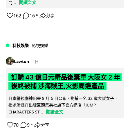
閱讀全文
門...
162
16
分享
↗
科技娛樂
影視娛樂
Lawton
1 日
訂購 43 億日元精品後棄單 大阪女 2 年
後終被捕 涉海賊王,火影周邊產品
日本警視廳神田署 8 月 6 日公布，拘捕一名 32 歲大阪女子，
指她涉嫌在出版巨頭集英社旗下官方網店「JUMP
閱讀全文
CHARACTERS ST...
70
9
分享
↗