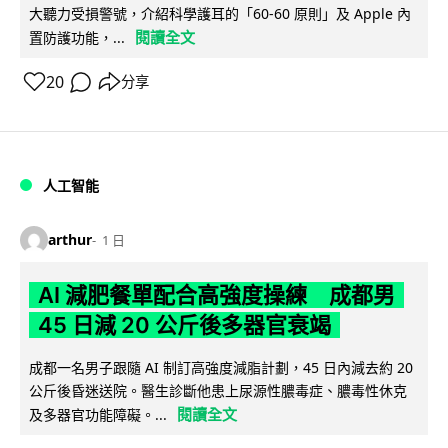
大聽力受損警號，介紹科學護耳的「60-60 原則」及 Apple 內
閱讀全文
置防護功能，...
20
分享
人工智能
arthur
1 日
AI 減肥餐單配合高強度操練 成都男
45 日減 20 公斤後多器官衰竭
成都一名男子跟隨 AI 制訂高強度減脂計劃，45 日內減去約 20
公斤後昏迷送院。醫生診斷他患上尿源性膿毒症、膿毒性休克
閱讀全文
及多器官功能障礙。...