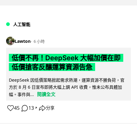
人工智能
Lawton
6 小時
低價不再！DeepSeek 大幅加價在即
低價搶客反釀運算資源告急
DeepSeek 因低價策略掀起需求熱潮，運算資源不勝負荷，官
方於 8 月 6 日宣布即將大幅上調 API 收費，惟未公布具體加
閱讀全文
幅。事件與...
45
13
分享
↗