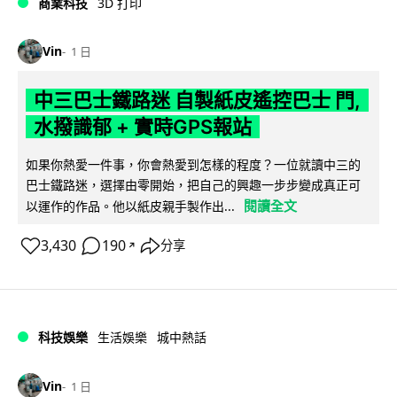
商業科技
3D 打印
Vin
1 日
中三巴士鐵路迷 自製紙皮遙控巴士 門,
水撥識郁 + 實時GPS報站
如果你熱愛一件事，你會熱愛到怎樣的程度？一位就讀中三的
巴士鐵路迷，選擇由零開始，把自己的興趣一步步變成真正可
閱讀全文
以運作的作品。他以紙皮親手製作出...
3,430
190
分享
↗
科技娛樂
生活娛樂
城中熱話
Vin
1 日