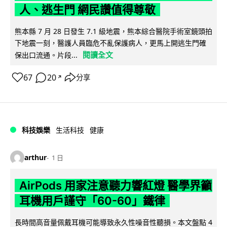
人、逃生門 網民讚值得尊敬
熊本縣 7 月 28 日發生 7.1 級地震，熊本綜合醫院手術室鏡頭拍
下地震一刻，醫護人員臨危不亂保護病人，更馬上開逃生門確
閱讀全文
保出口流通。片段...
67
20
分享
↗
科技娛樂
生活科技
健康
arthur
1 日
AirPods 用家注意聽力響紅燈 醫學界籲
耳機用戶謹守「60-60」鐵律
長時間高音量佩戴耳機可能導致永久性噪音性聽損。本文盤點 4