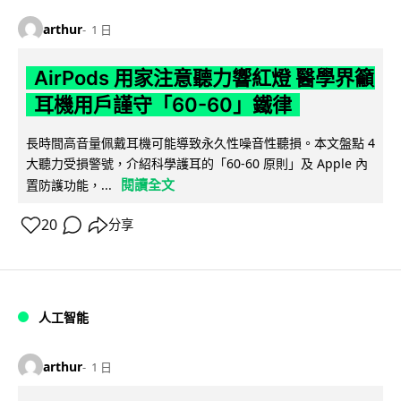
arthur
1 日
AirPods 用家注意聽力響紅燈 醫學界籲
耳機用戶謹守「60-60」鐵律
長時間高音量佩戴耳機可能導致永久性噪音性聽損。本文盤點 4
大聽力受損警號，介紹科學護耳的「60-60 原則」及 Apple 內
閱讀全文
置防護功能，...
20
分享
人工智能
arthur
1 日