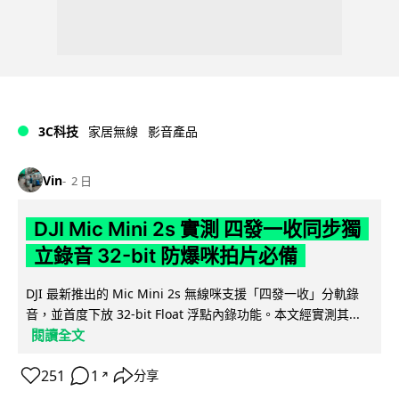
3C科技
家居無線
影音產品
Vin
2 日
DJI Mic Mini 2s 實測 四發一收同步獨
立錄音 32-bit 防爆咪拍片必備
DJI 最新推出的 Mic Mini 2s 無線咪支援「四發一收」分軌錄
音，並首度下放 32-bit Float 浮點內錄功能。本文經實測其...
閱讀全文
251
1
分享
↗