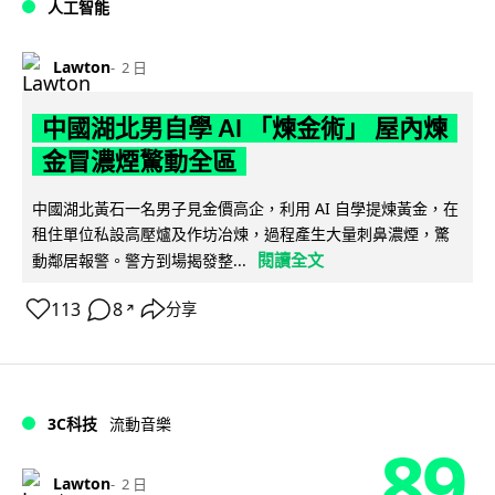
人工智能
Lawton
2 日
中國湖北男自學 AI 「煉金術」 屋內煉
金冒濃煙驚動全區
中國湖北黃石一名男子見金價高企，利用 AI 自學提煉黃金，在
租住單位私設高壓爐及作坊冶煉，過程產生大量刺鼻濃煙，驚
閱讀全文
動鄰居報警。警方到場揭發整...
113
8
分享
↗
3C科技
流動音樂
89
Lawton
2 日