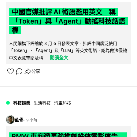
中國官媒批評 AI 術語濫用英文 稱
「Token」與「Agent」動搖科技話語
權
人民網旗下評論於 8 月 6 日發表文章，批評中國廣泛使用
「Token」、「Agent」及「LLM」等英文術語，認為做法侵蝕
閱讀全文
中文表意空間及科...
分享
科技娛樂
生活科技
汽車科技
藍骨
9 小時
BMW 車廂熒幕強推蜘蛛俠電影廣告