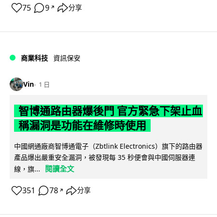
75
9
分享
↗
商業科技
資訊保安
Vin
1 日
智博通路由器爆後門 官方緊急下架止血
稱漏洞是功能在維修時使用
中國網通廠商智博通電子（Zbtlink Electronics）旗下的路由器
產品爆出嚴重安全漏洞，被發現每 35 秒便會與中國伺服器連
閱讀全文
線，旗...
351
78
分享
↗