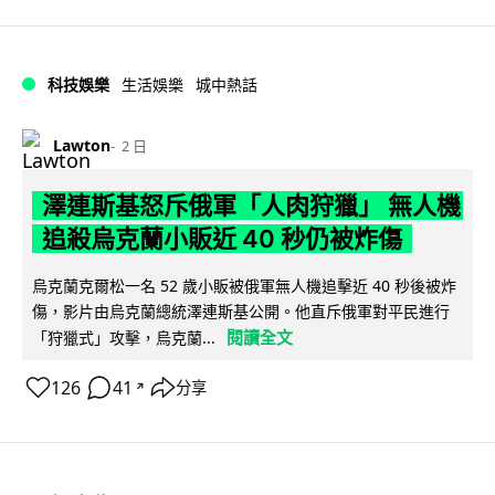
科技娛樂
生活娛樂
城中熱話
Lawton
2 日
澤連斯基怒斥俄軍「人肉狩獵」 無人機
追殺烏克蘭小販近 40 秒仍被炸傷
烏克蘭克爾松一名 52 歲小販被俄軍無人機追擊近 40 秒後被炸
傷，影片由烏克蘭總統澤連斯基公開。他直斥俄軍對平民進行
閱讀全文
「狩獵式」攻擊，烏克蘭...
126
41
分享
↗