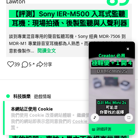
【評測】Sony IER-M500 入耳式監聽
耳機：現場拍攝、後製監聽與人聲利器
談到專業混音專用的聲音監聽耳機，Sony 經典 MDR-7506 到
MDR-M1 專業錄音室耳機都為人熟悉。而現在舞台製作者與創
×
閱讀全文
意影像製作...
39
5
分享
↗
科技娛樂
遊戲情報
本網站正使用 Cookie
天恩
2 日
我們使用 Cookie 改善網站體驗。 繼續使用
🎵
⛶
我們的網站即表示您同意我們的
Cookie 政
策
。
《魔獸世界：至暗之夜》12.1 「烏拉特
📖 詳細評測
→