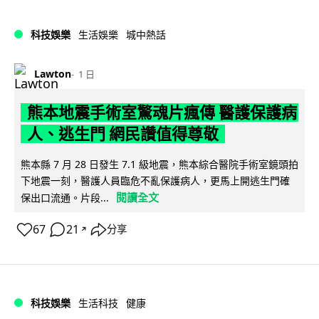
科技娛樂
生活娛樂
城中熱話
Lawton
1 日
熊本地震手術室驚魂片瘋傳 醫護保護病
人、逃生門 網民讚值得尊敬
熊本縣 7 月 28 日發生 7.1 級地震，熊本綜合醫院手術室鏡頭拍
下地震一刻，醫護人員臨危不亂保護病人，更馬上開逃生門確
閱讀全文
保出口流通。片段...
67
21
分享
↗
科技娛樂
生活科技
健康