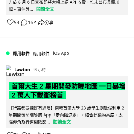
方於 8 月 6 日宣布即將大幅上調 API 收費，惟未公布具體加
閱讀全文
幅。事件與...
53
16
分享
↗
iOS App
應用軟件
應用軟件
Lawton
19 小時
首爾大生 2 星期開發防曬地圖 一日暴增
2 萬人下載衝榜首
【行路都要揀好有遮陰】南韓首爾大學 23 歲學生劉敏俊利用 2
星期開發防曬導航 App「走向陰涼處」，結合建築物高度、太
閱讀全文
陽仰角及行道樹陰影...