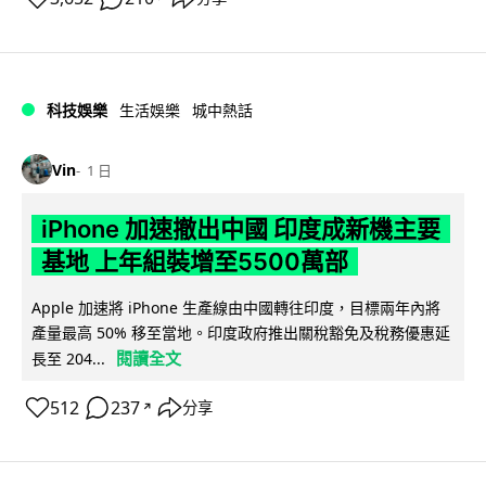
科技娛樂
生活娛樂
城中熱話
Vin
1 日
iPhone 加速撤出中國 印度成新機主要
基地 上年組裝增至5500萬部
Apple 加速將 iPhone 生產線由中國轉往印度，目標兩年內將
產量最高 50% 移至當地。印度政府推出關稅豁免及稅務優惠延
閱讀全文
長至 204...
512
237
分享
↗