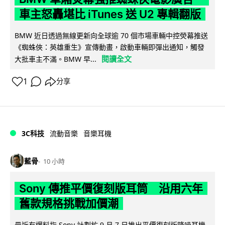
車主怒轟堪比 iTunes 送 U2 專輯翻版
BMW 近日透過無線更新向全球逾 70 個市場車輛中控熒幕推送
《蜘蛛俠：英雄重生》宣傳動畫，啟動車輛即彈出通知，觸發
閱讀全文
大批車主不滿。BMW 早...
1
分享
3C科技
流動音樂
音樂耳機
藍骨
10 小時
Sony 傳推平價復刻版耳筒 沿用六年
舊款規格挑戰加價潮
最近有爆料指 Sony 計劃於 9 月 7 日推出平價復刻版降噪耳機