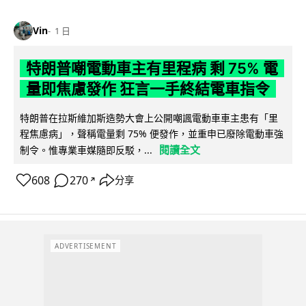
Vin
1 日
特朗普嘲電動車主有里程病 剩 75% 電
量即焦慮發作 狂言一手終結電車指令
特朗普在拉斯維加斯造勢大會上公開嘲諷電動車車主患有「里
程焦慮病」，聲稱電量剩 75% 便發作，並重申已廢除電動車強
閱讀全文
制令。惟專業車媒隨即反駁，...
608
270
分享
↗
ADVERTISEMENT