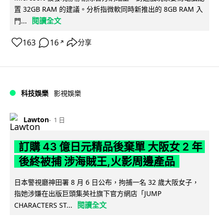
置 32GB RAM 的建議。分析指微軟同時新推出的 8GB RAM 入
閱讀全文
門...
163
16
分享
↗
科技娛樂
影視娛樂
Lawton
1 日
訂購 43 億日元精品後棄單 大阪女 2 年
後終被捕 涉海賊王,火影周邊產品
日本警視廳神田署 8 月 6 日公布，拘捕一名 32 歲大阪女子，
指她涉嫌在出版巨頭集英社旗下官方網店「JUMP
閱讀全文
CHARACTERS ST...