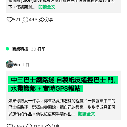
偶像前 Juice=Juice 成員宮本佳林在完全沒有編程經驗的情況
閱讀全文
下，僅憑藉與...
571
49
分享
↗
商業科技
3D 打印
Vin
1 日
中三巴士鐵路迷 自製紙皮遙控巴士 門,
水撥識郁 + 實時GPS報站
如果你熱愛一件事，你會熱愛到怎樣的程度？一位就讀中三的
巴士鐵路迷，選擇由零開始，把自己的興趣一步步變成真正可
閱讀全文
以運作的作品。他以紙皮親手製作出...
3,652
210
分享
↗