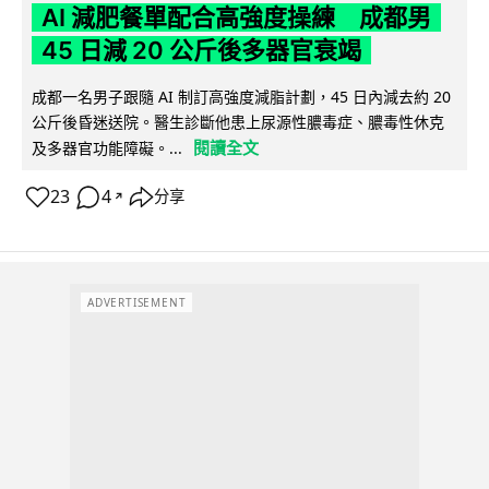
AI 減肥餐單配合高強度操練 成都男
45 日減 20 公斤後多器官衰竭
成都一名男子跟隨 AI 制訂高強度減脂計劃，45 日內減去約 20
公斤後昏迷送院。醫生診斷他患上尿源性膿毒症、膿毒性休克
閱讀全文
及多器官功能障礙。...
23
4
分享
↗
ADVERTISEMENT