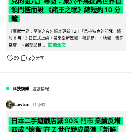
克的詛咒」專訪：巢穴不為提高世界首
領門檻而設 《諸王之眠》縮短約 10 分
鐘
《魔獸世界：至暗之夜》版本更新 12.1「烏拉特克的詛咒」將
於 8 月 13 日正式上線，帶來全新區域「盤蛇島」、地城「毒牙
閱讀全文
祭壇」、新型態世...
69
分享
科技娛樂
遊戲情報
Lawton
11 小時
日本二手遊戲店減 90% 門市 業績反增
四成 "懷舊"在 Z 世代變成最潮「新鮮