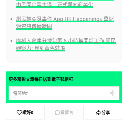
由民間企業主導 正式邁向商業化
網民推突發事件 App HK Happenings 冀縮
短資訊傳播時間
機械人倉庫分揀包裹 8 小時無間斷工作 網民
觀察力: 見到黃色就飛
📮
更多精彩文章每日送到電子郵箱
讚好
0
看留言
分享