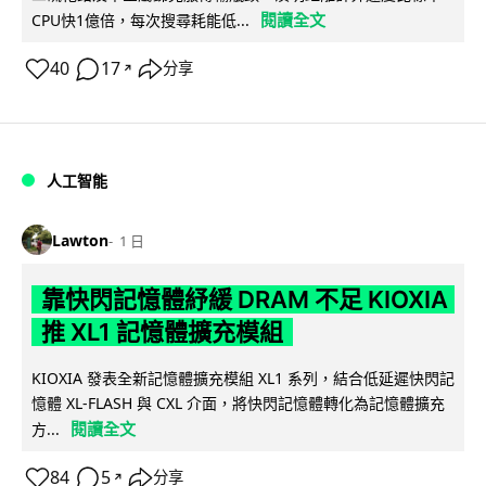
閱讀全文
CPU快1億倍，每次搜尋耗能低...
40
17
分享
↗
人工智能
Lawton
1 日
靠快閃記憶體紓緩 DRAM 不足 KIOXIA
推 XL1 記憶體擴充模組
KIOXIA 發表全新記憶體擴充模組 XL1 系列，結合低延遲快閃記
憶體 XL-FLASH 與 CXL 介面，將快閃記憶體轉化為記憶體擴充
閱讀全文
方...
84
5
分享
↗