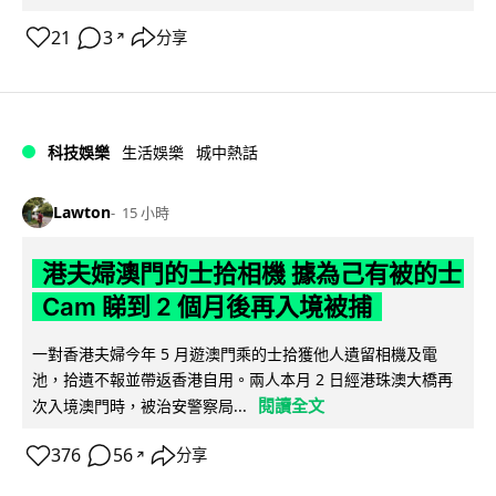
21
3
分享
↗
科技娛樂
生活娛樂
城中熱話
Lawton
15 小時
港夫婦澳門的士拾相機 據為己有被的士
Cam 睇到 2 個月後再入境被捕
一對香港夫婦今年 5 月遊澳門乘的士拾獲他人遺留相機及電
池，拾遺不報並帶返香港自用。兩人本月 2 日經港珠澳大橋再
閱讀全文
次入境澳門時，被治安警察局...
376
56
分享
↗