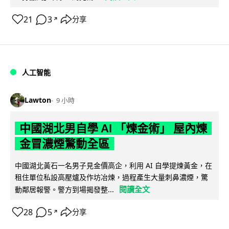
21
3
分享
↗
人工智能
Lawton
9 小時
中國湖北男自學 AI 「煉金術」 屋內煉
金冒濃煙驚動全區
中國湖北黃石一名男子見金價高企，利用 AI 自學提煉黃金，在
租住單位私設高壓爐及作坊冶煉，過程產生大量刺鼻濃煙，驚
閱讀全文
動鄰居報警。警方到場揭發整...
28
5
分享
↗