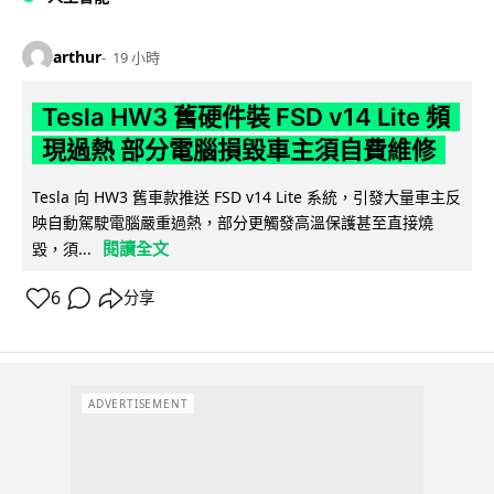
arthur
19 小時
Tesla HW3 舊硬件裝 FSD v14 Lite 頻
現過熱 部分電腦損毀車主須自費維修
Tesla 向 HW3 舊車款推送 FSD v14 Lite 系統，引發大量車主反
映自動駕駛電腦嚴重過熱，部分更觸發高溫保護甚至直接燒
閱讀全文
毀，須...
6
分享
ADVERTISEMENT