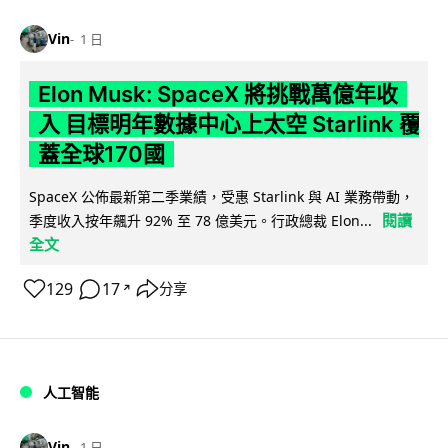
Vin
1 日
Elon Musk: SpaceX 將挑戰萬億年收
入 目標明年數據中心上太空 Starlink 覆
蓋全球170國
SpaceX 公佈最新第二季業績，受惠 Starlink 與 AI 業務帶動，
閱讀
季度收入按年飆升 92% 至 78 億美元。行政總裁 Elon...
全文
129
17
分享
↗
人工智能
Vin
1 日