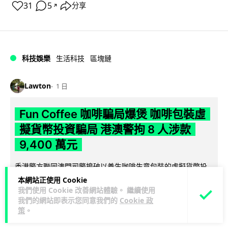
31
5
分享
↗
科技娛樂
生活科技
區塊鏈
Lawton
1 日
Fun Coffee 咖啡騙局爆煲 咖啡包裝虛
擬貨幣投資騙局 港澳警拘 8 人涉款
9,400 萬元
香港警方聯同澳門司警搗破以養生咖啡生意包裝的虛擬貨幣投
資騙局 Fun Coffee，兩地共拘捕 8 人，接獲逾 200 宗舉報，涉
本網站正使用 Cookie
閱讀全文
款 9,4...
我們使用 Cookie 改善網站體驗。 繼續使用
我們的網站即表示您同意我們的
Cookie 政
策
。
118
9
分享
↗