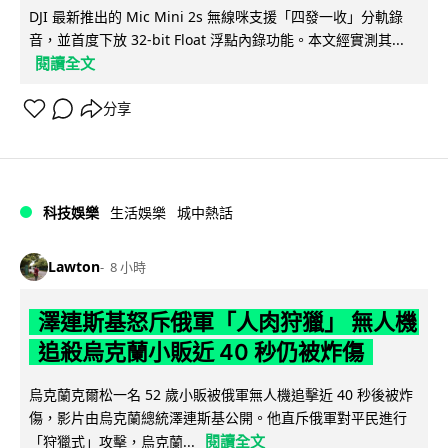
DJI 最新推出的 Mic Mini 2s 無線咪支援「四發一收」分軌錄
音，並首度下放 32-bit Float 浮點內錄功能。本文經實測其...
閱讀全文
分享
科技娛樂
生活娛樂
城中熱話
Lawton
8 小時
澤連斯基怒斥俄軍「人肉狩獵」 無人機
追殺烏克蘭小販近 40 秒仍被炸傷
烏克蘭克爾松一名 52 歲小販被俄軍無人機追擊近 40 秒後被炸
傷，影片由烏克蘭總統澤連斯基公開。他直斥俄軍對平民進行
閱讀全文
「狩獵式」攻擊，烏克蘭...