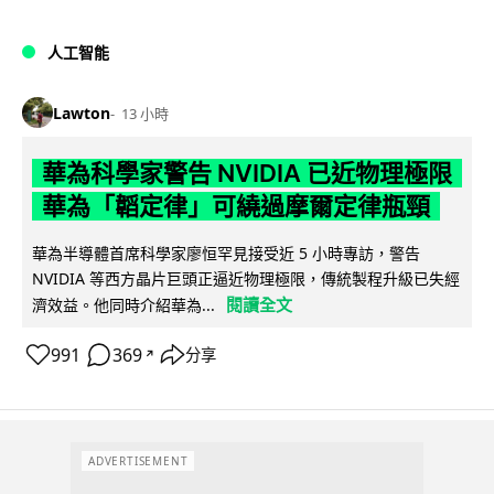
人工智能
Lawton
13 小時
華為科學家警告 NVIDIA 已近物理極限
華為「韜定律」可繞過摩爾定律瓶頸
華為半導體首席科學家廖恒罕見接受近 5 小時專訪，警告
NVIDIA 等西方晶片巨頭正逼近物理極限，傳統製程升級已失經
閱讀全文
濟效益。他同時介紹華為...
991
369
分享
↗
ADVERTISEMENT