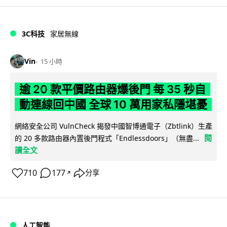
3C科技
家居無線
Vin
15 小時
逾 20 款平價路由器爆後門 每 35 秒自
動連線回中國 全球 10 萬用家私隱堪憂
網絡安全公司 VulnCheck 揭發中國智博通電子（Zbtlink）生產
閱
的 20 多款路由器內置後門程式「Endlessdoors」（無盡...
讀全文
710
177
分享
↗
人工智能