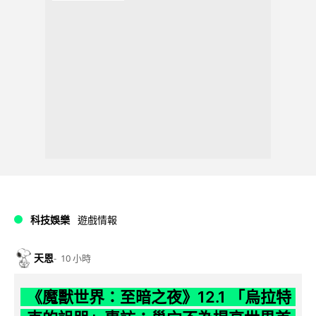
科技娛樂
遊戲情報
天恩
10 小時
《魔獸世界：至暗之夜》12.1 「烏拉特