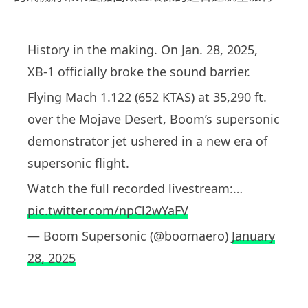
History in the making. On Jan. 28, 2025,
XB-1 officially broke the sound barrier.
Flying Mach 1.122 (652 KTAS) at 35,290 ft.
over the Mojave Desert, Boom’s supersonic
demonstrator jet ushered in a new era of
supersonic flight.
Watch the full recorded livestream:…
pic.twitter.com/npCl2wYaFV
— Boom Supersonic (@boomaero)
January
28, 2025