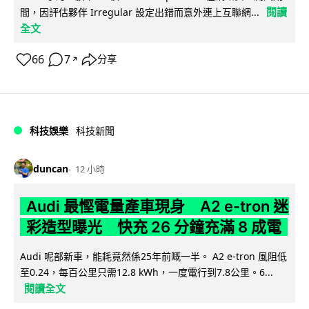
閱讀
間，因評估夥伴 Irregular 設定出錯而意外連上互聯網...
全文
66
7
分享
↗
科技娛樂
科技新聞
duncan
12 小時
Audi 最慳電量產車現身 A2 e-tron 迷
彩造型曝光 快充 26 分鐘充滿 8 成電
Audi 呢部新車，能耗竟然係25年前嘅一半。 A2 e-tron 風阻低
至0.24，每百公里只需12.8 kWh，一度電行到7.8公里。6...
閱讀全文