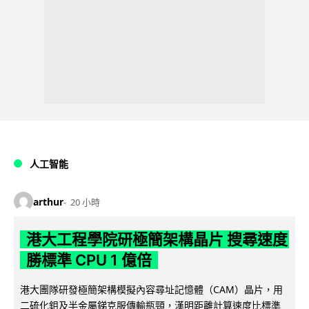
人工智能
arthur
20 小時
港大工程學院研極簡架構晶片 搜尋速度
勝標準 CPU 1 億倍
港大團隊研發極簡架構模擬內容尋址記憶體（CAM）晶片，用
二硫化鉬及半金屬銻克服傳輸瓶頸，漢明距離計算速度比標準