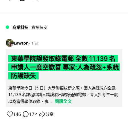
商業科技
資訊保安
Lawton
1 日
東華學院誤發取錄電郵 全數 11,139 名
申請人一度空歡喜 專家:人為疏忽+系統
防護缺失
東華學院今日（5 日）大學聯招放榜之際，因人為疏忽向全數
11,139 名課程申請人錯誤發出取錄通知電郵，令大批考生一度
閱讀全文
以為獲得學位取錄，事...
146
17
分享
↗