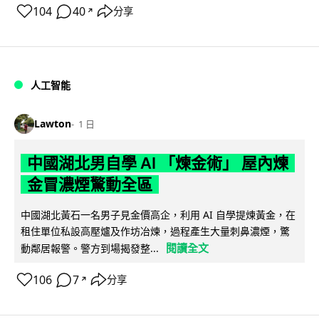
104
40
分享
↗
人工智能
Lawton
1 日
中國湖北男自學 AI 「煉金術」 屋內煉
金冒濃煙驚動全區
中國湖北黃石一名男子見金價高企，利用 AI 自學提煉黃金，在
租住單位私設高壓爐及作坊冶煉，過程產生大量刺鼻濃煙，驚
閱讀全文
動鄰居報警。警方到場揭發整...
106
7
分享
↗