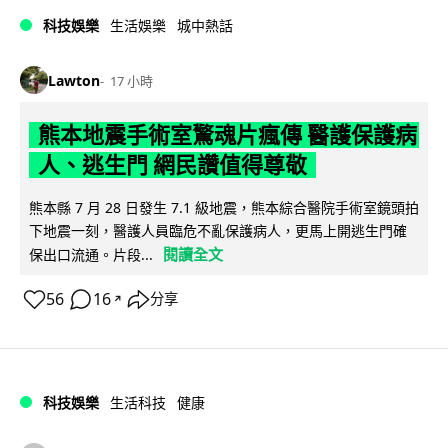
科技娛樂
生活娛樂
城中熱話
Lawton
17 小時
熊本地震手術室驚魂片瘋傳 醫護保護病
人、逃生門 網民讚值得尊敬
熊本縣 7 月 28 日發生 7.1 級地震，熊本綜合醫院手術室鏡頭拍
下地震一刻，醫護人員臨危不亂保護病人，更馬上開逃生門確
閱讀全文
保出口流通。片段...
56
16
分享
↗
科技娛樂
生活科技
健康