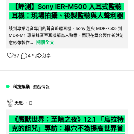
【評測】Sony IER-M500 入耳式監聽
耳機：現場拍攝、後製監聽與人聲利器
談到專業混音專用的聲音監聽耳機，Sony 經典 MDR-7506 到
MDR-M1 專業錄音室耳機都為人熟悉。而現在舞台製作者與創
閱讀全文
意影像製作...
37
4
分享
↗
科技娛樂
遊戲情報
天恩
1 日
《魔獸世界：至暗之夜》12.1 「烏拉特
克的詛咒」專訪：巢穴不為提高世界首