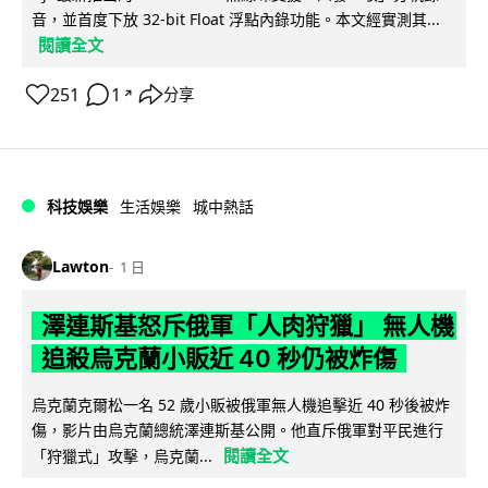
音，並首度下放 32-bit Float 浮點內錄功能。本文經實測其...
閱讀全文
251
1
分享
↗
科技娛樂
生活娛樂
城中熱話
Lawton
1 日
澤連斯基怒斥俄軍「人肉狩獵」 無人機
追殺烏克蘭小販近 40 秒仍被炸傷
烏克蘭克爾松一名 52 歲小販被俄軍無人機追擊近 40 秒後被炸
傷，影片由烏克蘭總統澤連斯基公開。他直斥俄軍對平民進行
閱讀全文
「狩獵式」攻擊，烏克蘭...