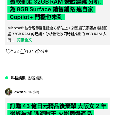
微軟刪走 32GB RAM 遊戲建議 分析:
為 8GB Surface 銷售鋪路 連自家
Copilot+ 門檻也未到
Microsoft 被發現靜靜刪除官方網站上，對遊戲玩家要為電腦配
置 32GB RAM 的建議。分析指微軟同時新推出的 8GB RAM 入
閱讀全文
門...
132
10
分享
↗
科技娛樂
影視娛樂
Lawton
16 小時
訂購 43 億日元精品後棄單 大阪女 2 年
後終被捕 涉海賊王,火影周邊產品