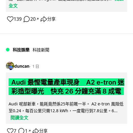
全文
139
20
分享
↗
科技娛樂
科技新聞
duncan
1 日
Audi 最慳電量產車現身 A2 e-tron 迷
彩造型曝光 快充 26 分鐘充滿 8 成電
Audi 呢部新車，能耗竟然係25年前嘅一半。 A2 e-tron 風阻低
至0.24，每百公里只需12.8 kWh，一度電行到7.8公里。6...
閱讀全文
7
1
分享
↗