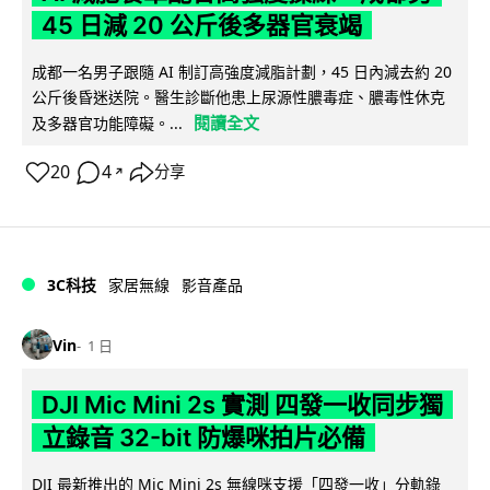
45 日減 20 公斤後多器官衰竭
成都一名男子跟隨 AI 制訂高強度減脂計劃，45 日內減去約 20
公斤後昏迷送院。醫生診斷他患上尿源性膿毒症、膿毒性休克
閱讀全文
及多器官功能障礙。...
20
4
分享
↗
3C科技
家居無線
影音產品
Vin
1 日
DJI Mic Mini 2s 實測 四發一收同步獨
立錄音 32-bit 防爆咪拍片必備
DJI 最新推出的 Mic Mini 2s 無線咪支援「四發一收」分軌錄