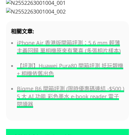
相關文章:
iPhone Air 香港版開箱評測：5.6 mm 輕薄
主義回歸 單相機原來有驚喜 (多張相片樣本)
【評測】Huawei Pura80 開箱評測 抵玩靚機
+ 相機依舊出色
Bigme B6 開箱評測 (限時優惠碼連結 -$500 )
5 大 AI 功能 彩色墨水 e-book reader 電子
閱讀器