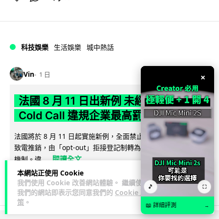
科技娛樂
生活娛樂
城中熱話
Vin
1 日
×
法國 8 月 11 日出新例 未經同意嚴禁
Cold Call 違規企業最高罰 345 萬
法國將於 8 月 11 日起實施新例，全面禁止企業未經消費者同意
致電推銷，由「opt-out」拒接登記制轉為「opt-in」先徵同意
閱讀全文
機制。違...
本網站正使用 Cookie
337
26
分享
↗
我們使用 Cookie 改善網站體驗。 繼續使用
🎵
⛶
我們的網站即表示您同意我們的
Cookie 政
策
。
📖 詳細評測
→