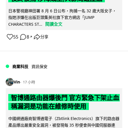
日本警視廳神田署 8 月 6 日公布，拘捕一名 32 歲大阪女子，
指她涉嫌在出版巨頭集英社旗下官方網店「JUMP
閱讀全文
CHARACTERS ST...
55
8
分享
↗
商業科技
資訊保安
Vin
17 小時
智博通路由器爆後門 官方緊急下架止血
稱漏洞是功能在維修時使用
中國網通廠商智博通電子（Zbtlink Electronics）旗下的路由器
產品爆出嚴重安全漏洞，被發現每 35 秒便會與中國伺服器連