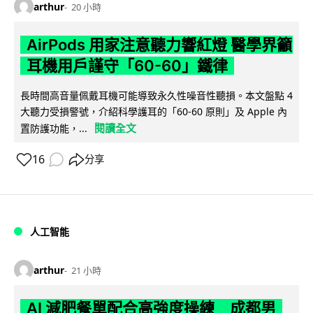
arthur
20 小時
AirPods 用家注意聽力響紅燈 醫學界籲
耳機用戶謹守「60-60」鐵律
長時間高音量佩戴耳機可能導致永久性噪音性聽損。本文盤點 4
大聽力受損警號，介紹科學護耳的「60-60 原則」及 Apple 內
閱讀全文
置防護功能，...
16
分享
人工智能
arthur
21 小時
AI 減肥餐單配合高強度操練 成都男