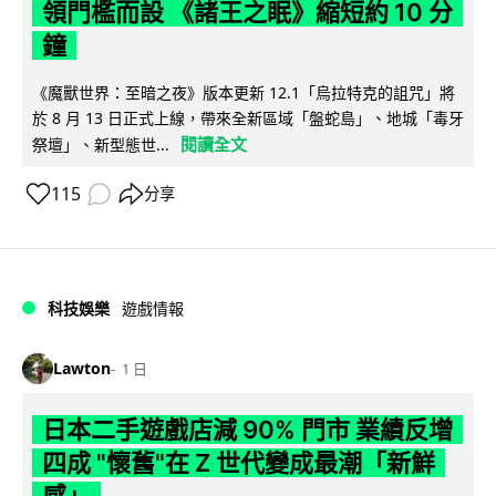
領門檻而設 《諸王之眠》縮短約 10 分
鐘
《魔獸世界：至暗之夜》版本更新 12.1「烏拉特克的詛咒」將
於 8 月 13 日正式上線，帶來全新區域「盤蛇島」、地城「毒牙
閱讀全文
祭壇」、新型態世...
115
分享
科技娛樂
遊戲情報
Lawton
1 日
日本二手遊戲店減 90% 門市 業績反增
四成 "懷舊"在 Z 世代變成最潮「新鮮
感」