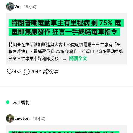
Vin
15 小時
特朗普嘲電動車主有里程病 剩 75% 電
量即焦慮發作 狂言一手終結電車指令
特朗普在拉斯維加斯造勢大會上公開嘲諷電動車車主患有「里
程焦慮病」，聲稱電量剩 75% 便發作，並重申已廢除電動車強
閱讀全文
制令。惟專業車媒隨即反駁，...
452
204
分享
↗
人工智能
Lawton
16 小時