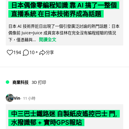
日本偶像零編程知識 靠 AI 搞了一整個
直播系統 在日本技術界成為話題
日本 AI 技術界近日出現了一個引發廣泛討論的熱門話題：日本
偶像前 Juice=Juice 成員宮本佳林在完全沒有編程經驗的情況
閱讀全文
下，僅憑藉與...
194
10
分享
↗
商業科技
3D 打印
Vin
11 小時
中三巴士鐵路迷 自製紙皮遙控巴士 門,
水撥識郁 + 實時GPS報站