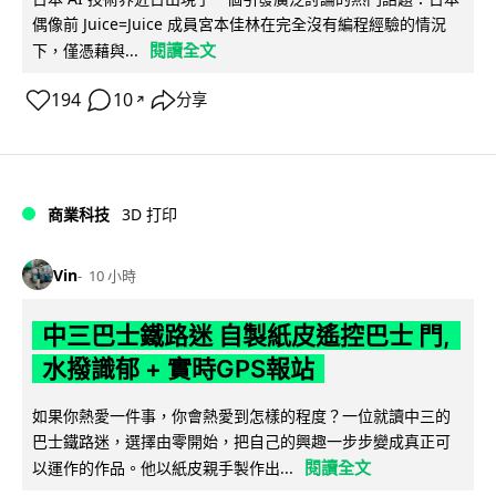
偶像前 Juice=Juice 成員宮本佳林在完全沒有編程經驗的情況
閱讀全文
下，僅憑藉與...
194
10
分享
↗
商業科技
3D 打印
Vin
10 小時
中三巴士鐵路迷 自製紙皮遙控巴士 門,
水撥識郁 + 實時GPS報站
如果你熱愛一件事，你會熱愛到怎樣的程度？一位就讀中三的
巴士鐵路迷，選擇由零開始，把自己的興趣一步步變成真正可
閱讀全文
以運作的作品。他以紙皮親手製作出...