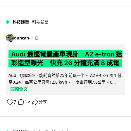
科技娛樂
科技新聞
duncan
1 日
Audi 最慳電量產車現身 A2 e-tron 迷
彩造型曝光 快充 26 分鐘充滿 8 成電
Audi 呢部新車，能耗竟然係25年前嘅一半。 A2 e-tron 風阻低
至0.24，每百公里只需12.8 kWh，一度電行到7.8公里。6...
閱讀全文
7
1
分享
↗