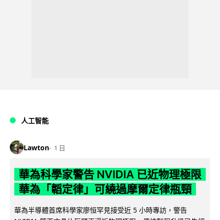
人工智能
Lawton
1 日
華為科學家警告 NVIDIA 已近物理極限
華為「韜定律」可繞過摩爾定律瓶頸
華為半導體首席科學家廖恒罕見接受近 5 小時專訪，警告