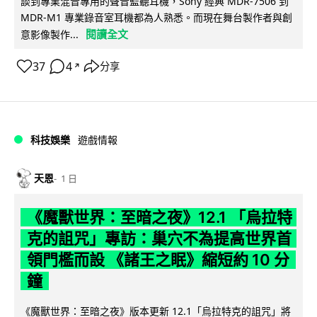
談到專業混音專用的聲音監聽耳機，Sony 經典 MDR-7506 到
MDR-M1 專業錄音室耳機都為人熟悉。而現在舞台製作者與創
閱讀全文
意影像製作...
37
4
分享
↗
科技娛樂
遊戲情報
天恩
1 日
《魔獸世界：至暗之夜》12.1 「烏拉特
克的詛咒」專訪：巢穴不為提高世界首
領門檻而設 《諸王之眠》縮短約 10 分
鐘
《魔獸世界：至暗之夜》版本更新 12.1「烏拉特克的詛咒」將