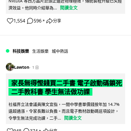
NVIDIA 等西方晶片巨頭正逼近物理極限，傳統製程升級已失經
閱讀全文
濟效益。他同時介紹華為...
1,554
596
分享
↗
科技娛樂
生活娛樂
城中熱話
Lawton
1 日
家長無得慳錢買二手書 電子啟動碼鎖死
二手教科書 學生無法做功課
社福界立法會議員陳文宜指，一間中學書單價錢按年加 14.7%
遠超通漲，令家長難以負擔。而且電子教材啟動碼這項設計，
閱讀全文
令學生無法完成功課，二手...
↗