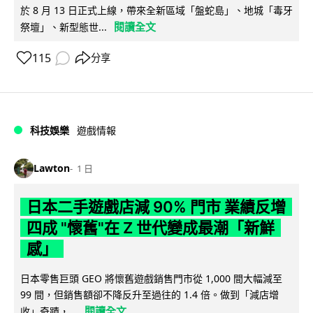
於 8 月 13 日正式上線，帶來全新區域「盤蛇島」、地城「毒牙
閱讀全文
祭壇」、新型態世...
115
分享
科技娛樂
遊戲情報
Lawton
1 日
日本二手遊戲店減 90% 門市 業績反增
四成 "懷舊"在 Z 世代變成最潮「新鮮
感」
日本零售巨頭 GEO 將懷舊遊戲銷售門市從 1,000 間大幅減至
99 間，但銷售額卻不降反升至過往的 1.4 倍。做到「減店增
閱讀全文
收」奇蹟，...