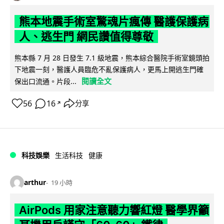
熊本地震手術室驚魂片瘋傳 醫護保護病
人、逃生門 網民讚值得尊敬
熊本縣 7 月 28 日發生 7.1 級地震，熊本綜合醫院手術室鏡頭拍
下地震一刻，醫護人員臨危不亂保護病人，更馬上開逃生門確
閱讀全文
保出口流通。片段...
56
16
分享
↗
科技娛樂
生活科技
健康
arthur
19 小時
AirPods 用家注意聽力響紅燈 醫學界籲