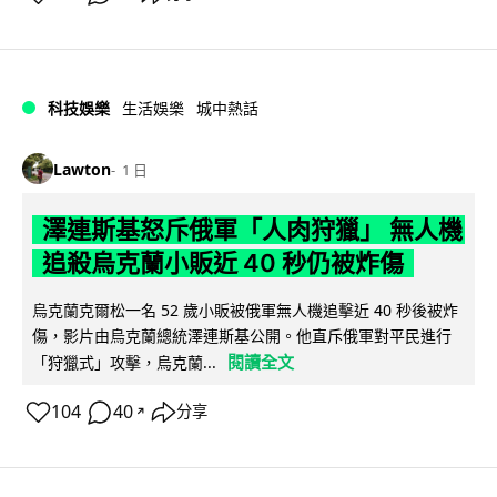
科技娛樂
生活娛樂
城中熱話
Lawton
1 日
澤連斯基怒斥俄軍「人肉狩獵」 無人機
追殺烏克蘭小販近 40 秒仍被炸傷
烏克蘭克爾松一名 52 歲小販被俄軍無人機追擊近 40 秒後被炸
傷，影片由烏克蘭總統澤連斯基公開。他直斥俄軍對平民進行
閱讀全文
「狩獵式」攻擊，烏克蘭...
104
40
分享
↗