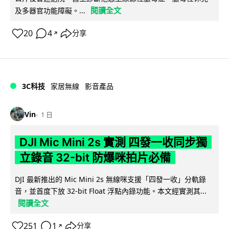
閱讀全文
及多器官功能障礙。...
20
4
分享
↗
3C科技
家居無線
影音產品
Vin
1 日
DJI Mic Mini 2s 實測 四發一收同步獨
立錄音 32-bit 防爆咪拍片必備
DJI 最新推出的 Mic Mini 2s 無線咪支援「四發一收」分軌錄
音，並首度下放 32-bit Float 浮點內錄功能。本文經實測其...
閱讀全文
251
1
分享
↗