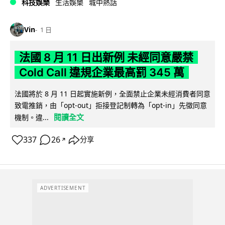
科技娛樂
生活娛樂
城中熱話
Vin
1 日
法國 8 月 11 日出新例 未經同意嚴禁
Cold Call 違規企業最高罰 345 萬
法國將於 8 月 11 日起實施新例，全面禁止企業未經消費者同意
致電推銷，由「opt-out」拒接登記制轉為「opt-in」先徵同意
閱讀全文
機制。違...
337
26
分享
↗
ADVERTISEMENT