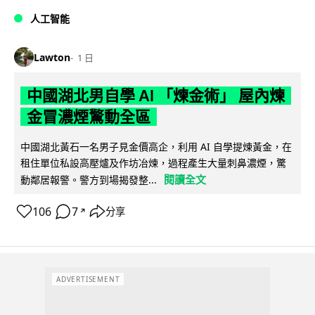
人工智能
Lawton
1 日
中國湖北男自學 AI 「煉金術」 屋內煉
金冒濃煙驚動全區
中國湖北黃石一名男子見金價高企，利用 AI 自學提煉黃金，在
租住單位私設高壓爐及作坊冶煉，過程產生大量刺鼻濃煙，驚
閱讀全文
動鄰居報警。警方到場揭發整...
106
7
分享
↗
ADVERTISEMENT