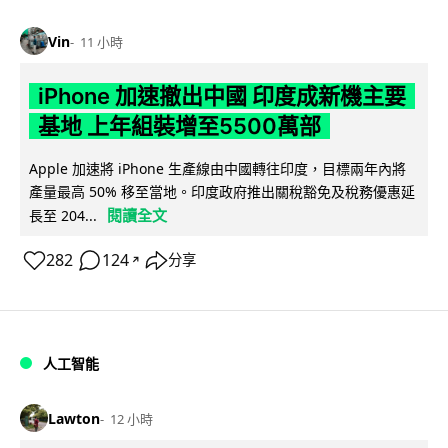
Vin
11 小時
iPhone 加速撤出中國 印度成新機主要
基地 上年組裝增至5500萬部
Apple 加速將 iPhone 生產線由中國轉往印度，目標兩年內將
產量最高 50% 移至當地。印度政府推出關稅豁免及稅務優惠延
閱讀全文
長至 204...
282
124
分享
↗
人工智能
Lawton
12 小時