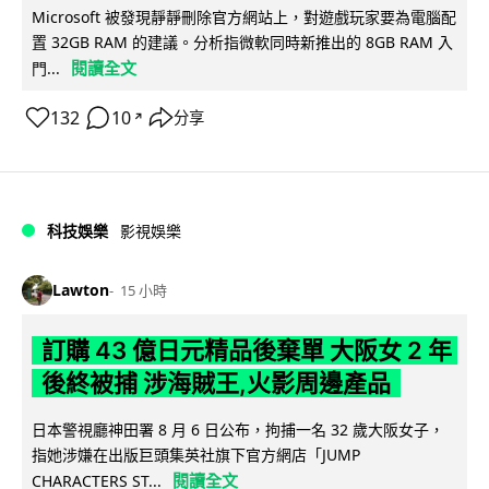
Microsoft 被發現靜靜刪除官方網站上，對遊戲玩家要為電腦配
置 32GB RAM 的建議。分析指微軟同時新推出的 8GB RAM 入
閱讀全文
門...
132
10
分享
↗
科技娛樂
影視娛樂
Lawton
15 小時
訂購 43 億日元精品後棄單 大阪女 2 年
後終被捕 涉海賊王,火影周邊產品
日本警視廳神田署 8 月 6 日公布，拘捕一名 32 歲大阪女子，
指她涉嫌在出版巨頭集英社旗下官方網店「JUMP
閱讀全文
CHARACTERS ST...