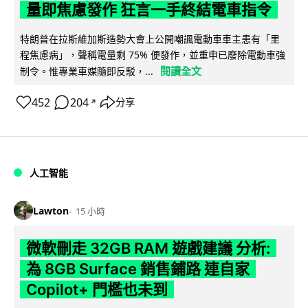
量即焦慮發作 狂言一手終結電車指令
特朗普在拉斯維加斯造勢大會上公開嘲諷電動車車主患有「里
程焦慮病」，聲稱電量剩 75% 便發作，並重申已廢除電動車強
閱讀全文
制令。惟專業車媒隨即反駁，...
452
204
分享
↗
人工智能
Lawton
15 小時
微軟刪走 32GB RAM 遊戲建議 分析:
為 8GB Surface 銷售鋪路 連自家
Copilot+ 門檻也未到