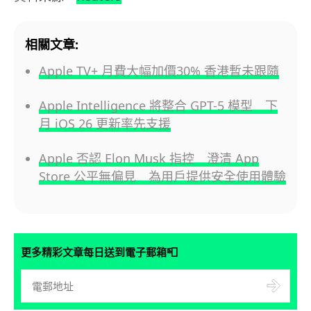
相關文章:
Apple TV+ 月費大幅加價30% 香港暫未跟隨
Apple Intelligence 將整合 GPT-5 模型 下
月 iOS 26 更新率先支援
Apple 否認 Elon Musk 指控 澄清 App
Store 公平無偏見 為用戶提供安全使用體驗
📮
更多精彩文章每日送到電子郵箱