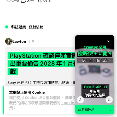
948
374
分享
科技娛樂
遊戲情報
×
Lawton
1 日
PlayStation 確認停產實體光碟 包裝印
出重要通告 2028 年 1 月後不出光碟遊
戲
Sony 已在 PS5 主機包裝加貼提示貼紙，重申官方 7 月已公布
計劃：2028 年 1 月起停產新遊戲實體光碟。分析師預期 PS6
本網站正使用 Cookie
閱讀全文
因此...
我們使用 Cookie 改善網站體驗。 繼續使用
🎵
⛶
我們的網站即表示您同意我們的
Cookie 政
172
76
分享
↗
策
。
📖 詳細評測
→