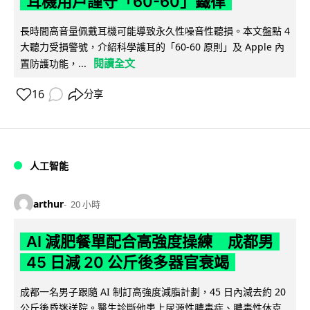
耳機用戶謹守「60-60」鐵律
長時間高音量佩戴耳機可能導致永久性噪音性聽損。本文盤點 4
大聽力受損警號，介紹科學護耳的「60-60 原則」及 Apple 內
閱讀全文
置防護功能，...
16
分享
人工智能
arthur
20 小時
AI 減肥餐單配合高強度操練 成都男
45 日減 20 公斤後多器官衰竭
成都一名男子跟隨 AI 制訂高強度減脂計劃，45 日內減去約 20
公斤後昏迷送院。醫生診斷他患上尿源性膿毒症、膿毒性休克