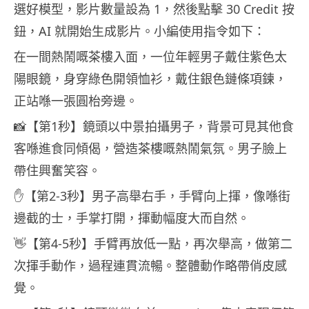
選好模型，影片數量設為 1，然後點擊 30 Credit 按
鈕，AI 就開始生成影片。小編使用指令如下：
在一間熱鬧嘅茶樓入面，一位年輕男子戴住紫色太
陽眼鏡，身穿綠色開領恤衫，戴住銀色鏈條項鍊，
正站喺一張圓枱旁邊。
📸【第1秒】鏡頭以中景拍攝男子，背景可見其他食
客喺進食同傾偈，營造茶樓嘅熱鬧氣氛。男子臉上
帶住興奮笑容。
✋【第2-3秒】男子高舉右手，手臂向上揮，像喺街
邊截的士，手掌打開，揮動幅度大而自然。
👋【第4-5秒】手臂再放低一點，再次舉高，做第二
次揮手動作，過程連貫流暢。整體動作略帶俏皮感
覺。