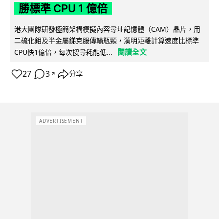
勝標準 CPU 1 億倍
港大團隊研發極簡架構模擬內容尋址記憶體（CAM）晶片，用
二硫化鉬及半金屬銻克服傳輸瓶頸，漢明距離計算速度比標準
閱讀全文
CPU快1億倍，每次搜尋耗能低...
27
3
分享
↗
ADVERTISEMENT