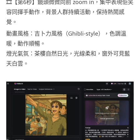
🎞️【第6秒】鏡頭微微向前 zoom in，集中表現佢笑
容同揮手動作，背景人群持續活動，保持熱鬧感
覺。
動畫風格：吉卜力風格（Ghibli-style），色調溫
暖，動作順暢。
燈光氣氛：茶樓自然日光，光線柔和，窗外可見藍
天白雲。