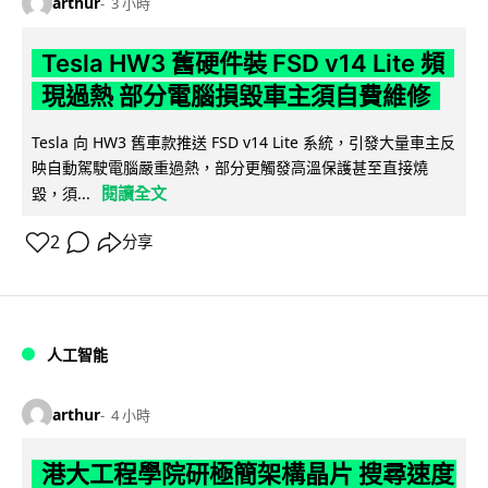
arthur
3 小時
Tesla HW3 舊硬件裝 FSD v14 Lite 頻
現過熱 部分電腦損毀車主須自費維修
Tesla 向 HW3 舊車款推送 FSD v14 Lite 系統，引發大量車主反
映自動駕駛電腦嚴重過熱，部分更觸發高溫保護甚至直接燒
閱讀全文
毀，須...
2
分享
人工智能
arthur
4 小時
港大工程學院研極簡架構晶片 搜尋速度