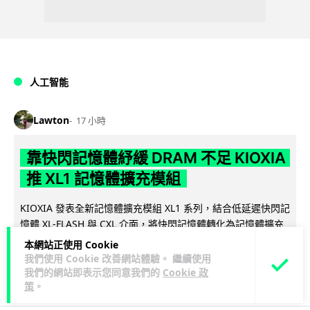
人工智能
Lawton
17 小時
靠快閃記憶體紓緩 DRAM 不足 KIOXIA
推 XL1 記憶體擴充模組
KIOXIA 發表全新記憶體擴充模組 XL1 系列，結合低延遲快閃記
憶體 XL-FLASH 與 CXL 介面，將快閃記憶體轉化為記憶體擴充
閱讀全文
方...
本網站正使用 Cookie
我們使用 Cookie 改善網站體驗。 繼續使用
77
5
分享
我們的網站即表示您同意我們的
Cookie 政
↗
策
。