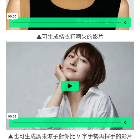
▲可生成結衣打呵欠的影片
▲也可生成廣末涼子對你比 V 字手勢再揮手的影片