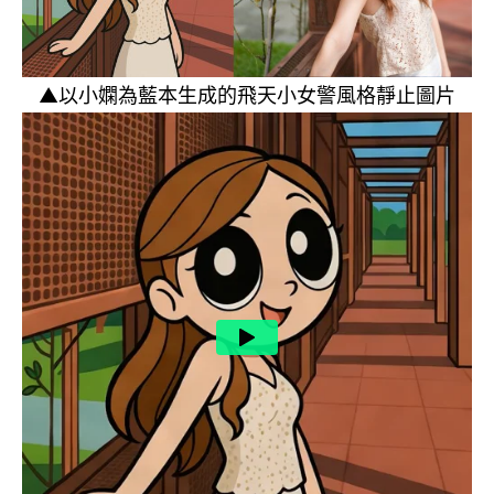
▲以小嫻為藍本生成的飛天小女警風格靜止圖片