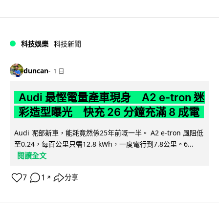
科技娛樂
科技新聞
duncan
1 日
Audi 最慳電量產車現身 A2 e-tron 迷
彩造型曝光 快充 26 分鐘充滿 8 成電
Audi 呢部新車，能耗竟然係25年前嘅一半。 A2 e-tron 風阻低
至0.24，每百公里只需12.8 kWh，一度電行到7.8公里。6...
閱讀全文
7
1
分享
↗