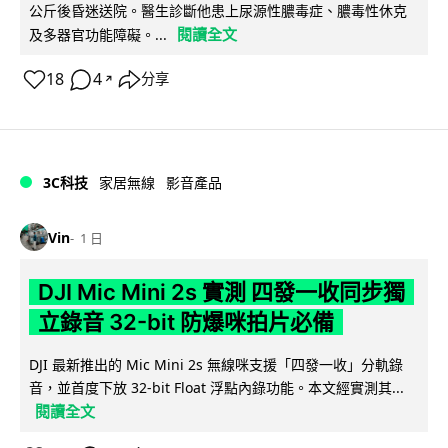
公斤後昏迷送院。醫生診斷他患上尿源性膿毒症、膿毒性休克
閱讀全文
及多器官功能障礙。...
18
4
分享
↗
3C科技
家居無線
影音產品
Vin
1 日
DJI Mic Mini 2s 實測 四發一收同步獨
立錄音 32-bit 防爆咪拍片必備
DJI 最新推出的 Mic Mini 2s 無線咪支援「四發一收」分軌錄
音，並首度下放 32-bit Float 浮點內錄功能。本文經實測其...
閱讀全文