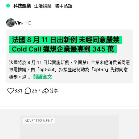
科技娛樂
生活娛樂
城中熱話
Vin
1 日
法國 8 月 11 日出新例 未經同意嚴禁
Cold Call 違規企業最高罰 345 萬
法國將於 8 月 11 日起實施新例，全面禁止企業未經消費者同意
致電推銷，由「opt-out」拒接登記制轉為「opt-in」先徵同意
閱讀全文
機制。違...
331
26
分享
↗
ADVERTISEMENT