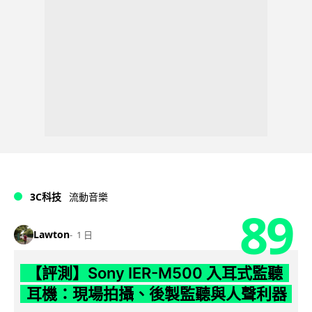
3C科技
流動音樂
89
Lawton
1 日
【評測】Sony IER-M500 入耳式監聽
耳機：現場拍攝、後製監聽與人聲利器