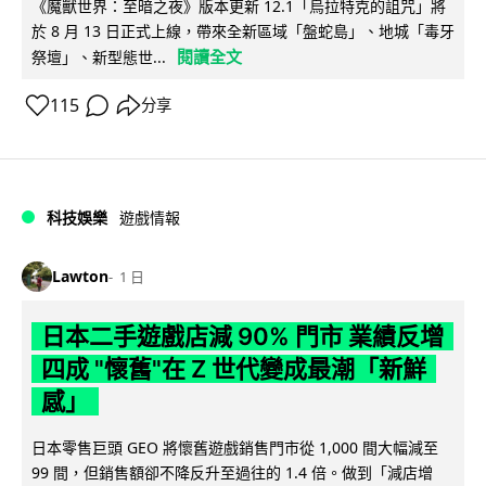
《魔獸世界：至暗之夜》版本更新 12.1「烏拉特克的詛咒」將
於 8 月 13 日正式上線，帶來全新區域「盤蛇島」、地城「毒牙
閱讀全文
祭壇」、新型態世...
115
分享
科技娛樂
遊戲情報
Lawton
1 日
日本二手遊戲店減 90% 門市 業績反增
四成 "懷舊"在 Z 世代變成最潮「新鮮
感」
日本零售巨頭 GEO 將懷舊遊戲銷售門市從 1,000 間大幅減至
99 間，但銷售額卻不降反升至過往的 1.4 倍。做到「減店增