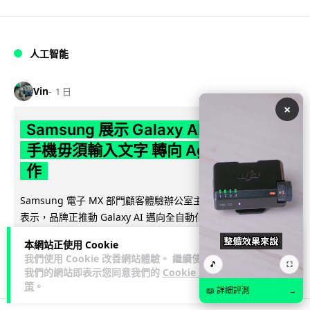
人工智能
Vin
1 日
×
Samsung 展示 Galaxy AI 新方向 未來
手機毋須輸入文字 轉向 Agent 全自動操
作
Samsung 電子 MX 部門顧客體驗辦公室主管兼副總裁 Jay Kim
閱讀全
表示，品牌正推動 Galaxy AI 邁向全自動化 Agent...
文
本網站正使用 Cookie
我們使用 Cookie 改善網站體驗。 繼續使用
27
4
分享
🎵
↗
⛶
我們的網站即表示您同意我們的
Cookie 政
策
。
📖 詳細評測
→