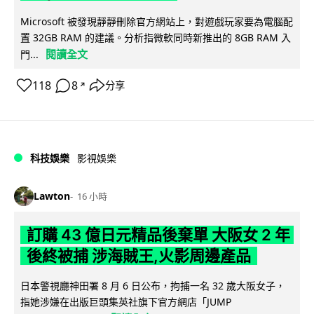
Microsoft 被發現靜靜刪除官方網站上，對遊戲玩家要為電腦配
置 32GB RAM 的建議。分析指微軟同時新推出的 8GB RAM 入
閱讀全文
門...
118
8
分享
↗
科技娛樂
影視娛樂
Lawton
16 小時
訂購 43 億日元精品後棄單 大阪女 2 年
後終被捕 涉海賊王,火影周邊產品
日本警視廳神田署 8 月 6 日公布，拘捕一名 32 歲大阪女子，
指她涉嫌在出版巨頭集英社旗下官方網店「JUMP