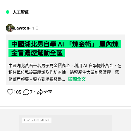
人工智能
Lawton
1 日
中國湖北男自學 AI 「煉金術」 屋內煉
金冒濃煙驚動全區
中國湖北黃石一名男子見金價高企，利用 AI 自學提煉黃金，在
租住單位私設高壓爐及作坊冶煉，過程產生大量刺鼻濃煙，驚
閱讀全文
動鄰居報警。警方到場揭發整...
105
7
分享
↗
ADVERTISEMENT