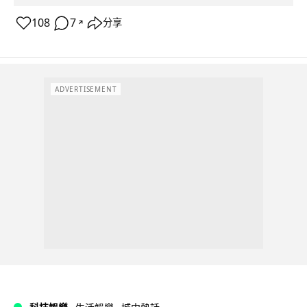
108
7
分享
↗
ADVERTISEMENT