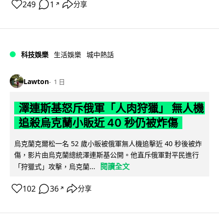
249
1
分享
↗
科技娛樂
生活娛樂
城中熱話
Lawton
1 日
澤連斯基怒斥俄軍「人肉狩獵」 無人機
追殺烏克蘭小販近 40 秒仍被炸傷
烏克蘭克爾松一名 52 歲小販被俄軍無人機追擊近 40 秒後被炸
傷，影片由烏克蘭總統澤連斯基公開。他直斥俄軍對平民進行
閱讀全文
「狩獵式」攻擊，烏克蘭...
102
36
分享
↗