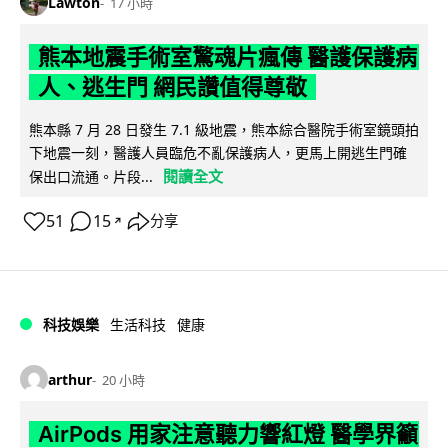
Lawton
17 小時
熊本地震手術室驚魂片瘋傳 醫護保護病
人、逃生門 網民讚值得尊敬
熊本縣 7 月 28 日發生 7.1 級地震，熊本綜合醫院手術室鏡頭拍
下地震一刻，醫護人員臨危不亂保護病人，更馬上開逃生門確
閱讀全文
保出口流通。片段...
51
15
分享
↗
科技娛樂
生活科技
健康
arthur
20 小時
AirPods 用家注意聽力響紅燈 醫學界籲