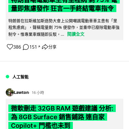
量即焦慮發作 狂言一手終結電車指令
特朗普在拉斯維加斯造勢大會上公開嘲諷電動車車主患有「里
程焦慮病」，聲稱電量剩 75% 便發作，並重申已廢除電動車強
閱讀全文
制令。惟專業車媒隨即反駁，...
386
151
分享
↗
人工智能
Lawton
16 小時
微軟刪走 32GB RAM 遊戲建議 分析:
為 8GB Surface 銷售鋪路 連自家
Copilot+ 門檻也未到