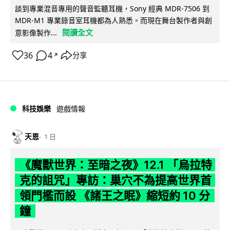
談到專業混音專用的聲音監聽耳機，Sony 經典 MDR-7506 到
MDR-M1 專業錄音室耳機都為人熟悉。而現在舞台製作者與創
閱讀全文
意影像製作...
36
4
分享
↗
科技娛樂
遊戲情報
天恩
1 日
《魔獸世界：至暗之夜》12.1 「烏拉特
克的詛咒」專訪：巢穴不為提高世界首
領門檻而設 《諸王之眠》縮短約 10 分
鐘