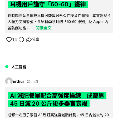
耳機用戶謹守「60-60」鐵律
長時間高音量佩戴耳機可能導致永久性噪音性聽損。本文盤點 4
大聽力受損警號，介紹科學護耳的「60-60 原則」及 Apple 內
閱讀全文
置防護功能，...
14
分享
人工智能
arthur
21 小時
AI 減肥餐單配合高強度操練 成都男
45 日減 20 公斤後多器官衰竭
成都一名男子跟隨 AI 制訂高強度減脂計劃，45 日內減去約 20