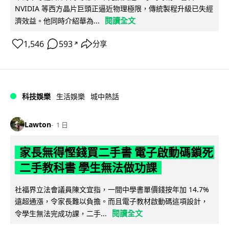
NVIDIA 等西方晶片巨頭正逼近物理極限，傳統製程升級已失經
閱讀全文
濟效益。他同時介紹華為...
1,546
593
分享
↗
科技娛樂
生活娛樂
城中熱話
Lawton
1 日
家長無得慳錢買二手書 電子啟動碼鎖死
二手教科書 學生無法做功課
社福界立法會議員陳文宜指，一間中學書單價錢按年加 14.7%
遠超通漲，令家長難以負擔。而且電子教材啟動碼這項設計，
閱讀全文
令學生無法完成功課，二手...