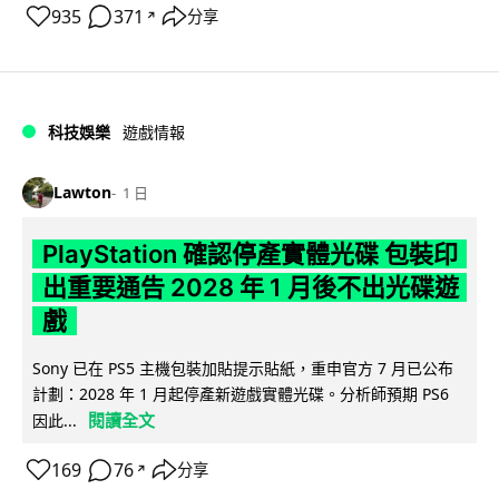
935
371
分享
↗
科技娛樂
遊戲情報
Lawton
1 日
PlayStation 確認停產實體光碟 包裝印
出重要通告 2028 年 1 月後不出光碟遊
戲
Sony 已在 PS5 主機包裝加貼提示貼紙，重申官方 7 月已公布
計劃：2028 年 1 月起停產新遊戲實體光碟。分析師預期 PS6
閱讀全文
因此...
169
76
分享
↗