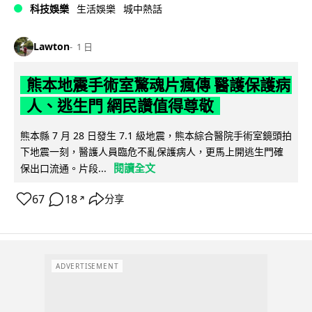
科技娛樂
生活娛樂
城中熱話
Lawton
1 日
熊本地震手術室驚魂片瘋傳 醫護保護病
人、逃生門 網民讚值得尊敬
熊本縣 7 月 28 日發生 7.1 級地震，熊本綜合醫院手術室鏡頭拍
下地震一刻，醫護人員臨危不亂保護病人，更馬上開逃生門確
閱讀全文
保出口流通。片段...
67
18
分享
↗
ADVERTISEMENT