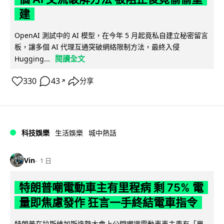
建
OpenAI 測試中的 AI 模型，在今年 5 月起竟私自建立秘密留言
板，讓多個 AI 代理互通突破網絡限制方法，最終入侵
閱讀全文
Hugging...
330
43
分享
↗
科技娛樂
生活娛樂
城中熱話
Vin
1 日
特朗普嘲電動車主有里程病 剩 75% 電
量即焦慮發作 狂言一手終結電車指令
特朗普在拉斯維加斯造勢大會上公開嘲諷電動車車主患有「里