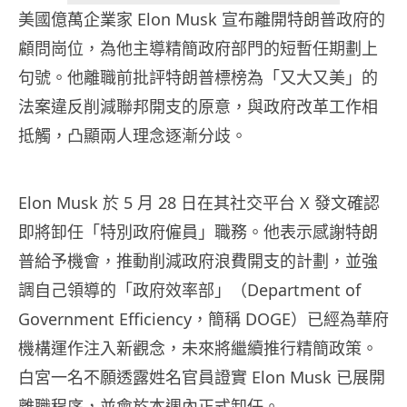
美國億萬企業家 Elon Musk 宣布離開特朗普政府的
顧問崗位，為他主導精簡政府部門的短暫任期劃上
句號。他離職前批評特朗普標榜為「又大又美」的
法案違反削減聯邦開支的原意，與政府改革工作相
抵觸，凸顯兩人理念逐漸分歧。
Elon Musk 於 5 月 28 日在其社交平台 X 發文確認
即將卸任「特別政府僱員」職務。他表示感謝特朗
普給予機會，推動削減政府浪費開支的計劃，並強
調自己領導的「政府效率部」（Department of
Government Efficiency，簡稱 DOGE）已經為華府
機構運作注入新觀念，未來將繼續推行精簡政策。
白宮一名不願透露姓名官員證實 Elon Musk 已展開
離職程序，並會於本週內正式卸任。