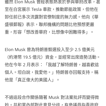
雖然 Elon Musk 曾經表態熱衷於參與華府改革，甚
至在白宮展示 Tesla 車款，推動節能政策，但他在
卸任前已多次流露對官僚制度的無力感。他向《華
盛頓郵報》表示，聯邦機構的問題比他預想更嚴
重，形容「想改善華府，比想像中困難得多」。
Elon Musk 曾為特朗普競選投入至少 2.5 億美元
（約港幣 19.5 億元）資金，並經常出席造勢活動。
他在今年 2 月表示：「我越了解特朗普，越喜歡這
個人。坦白說，我愛他。」特朗普亦回報支持，稱
他是「真正偉大的美國人」。
不過這段合作關係隨著 Musk 對法案批評而變得微
妙。共和黨內部對此意見分歧，有參議員指責政府