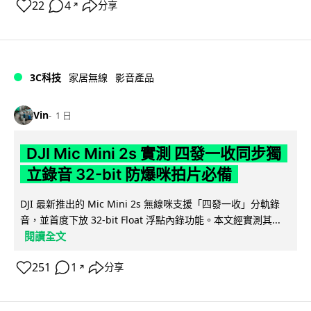
22
4
分享
↗
3C科技
家居無線
影音產品
Vin
1 日
DJI Mic Mini 2s 實測 四發一收同步獨
立錄音 32-bit 防爆咪拍片必備
DJI 最新推出的 Mic Mini 2s 無線咪支援「四發一收」分軌錄
音，並首度下放 32-bit Float 浮點內錄功能。本文經實測其...
閱讀全文
251
1
分享
↗