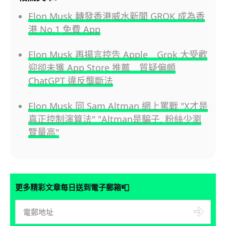
Elon Musk 轉發香港威水新聞 GROK 成為香
港 No.1 免費 App
Elon Musk 再揚言控告 Apple Grok 大受歡
迎卻未獲 App Store 推薦 質疑偏頗
ChatGPT 違反壟斷法
Elon Musk 同 Sam Altman 網上罵戰 "X才是
真正控制演算法" "Altman是騙子, 粉絲少瀏
覽量高"
📮
更多精彩文章每日送到電子郵箱