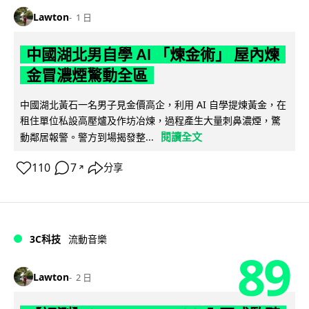
Lawton
1 日
中國湖北男自學 AI 「煉金術」 屋內煉
金冒濃煙驚動全區
中國湖北黃石一名男子見金價高企，利用 AI 自學提煉黃金，在
租住單位私設高壓爐及作坊冶煉，過程產生大量刺鼻濃煙，驚
閱讀全文
動鄰居報警。警方到場揭發整...
110
7
分享
↗
3C科技
流動音樂
89
Lawton
2 日