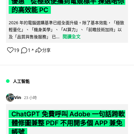
優惠 從極致便攜到電競標竿 揀選啱你
的高效能 PC
2026 年的電腦選購基準已經全面升級。除了基本效能，「極致
輕量化」、「機身美學」、「AI算力」、「前瞻技術加持」以
閱讀全文
及「品質與售後服務」 已...
19
1
分享
↗
人工智能
Vin
23 小時
ChatGPT 免費呼叫 Adobe 一句話跨軟
體修圖兼整 PDF 不用開多個 APP 兼免
帳號