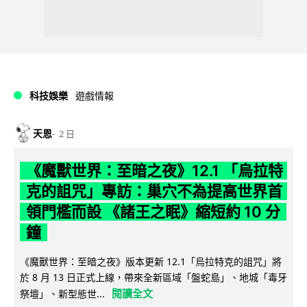
科技娛樂
遊戲情報
天恩
2 日
《魔獸世界：至暗之夜》12.1 「烏拉特
克的詛咒」專訪：巢穴不為提高世界首
領門檻而設 《諸王之眠》縮短約 10 分
鐘
《魔獸世界：至暗之夜》版本更新 12.1「烏拉特克的詛咒」將
於 8 月 13 日正式上線，帶來全新區域「盤蛇島」、地城「毒牙
閱讀全文
祭壇」、新型態世...