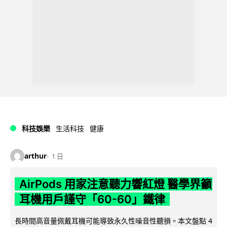
科技娛樂
生活科技
健康
arthur
1 日
AirPods 用家注意聽力響紅燈 醫學界籲
耳機用戶謹守「60-60」鐵律
長時間高音量佩戴耳機可能導致永久性噪音性聽損。本文盤點 4