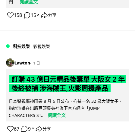
閱讀全文
門...
158
15
分享
↗
科技娛樂
影視娛樂
Lawton
1 日
訂購 43 億日元精品後棄單 大阪女 2 年
後終被捕 涉海賊王,火影周邊產品
日本警視廳神田署 8 月 6 日公布，拘捕一名 32 歲大阪女子，
指她涉嫌在出版巨頭集英社旗下官方網店「JUMP
閱讀全文
CHARACTERS ST...
67
9
分享
↗