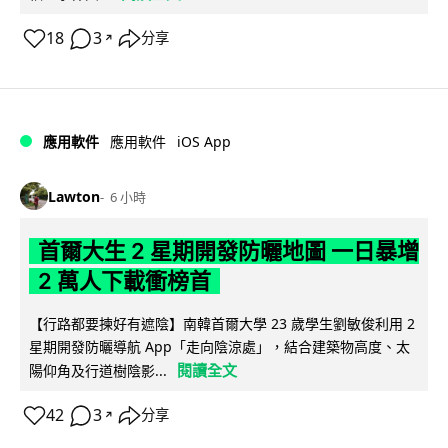
18
3
分享
↗
iOS App
應用軟件
應用軟件
Lawton
6 小時
首爾大生 2 星期開發防曬地圖 一日暴增
2 萬人下載衝榜首
【行路都要揀好有遮陰】南韓首爾大學 23 歲學生劉敏俊利用 2
星期開發防曬導航 App「走向陰涼處」，結合建築物高度、太
閱讀全文
陽仰角及行道樹陰影...
42
3
分享
↗