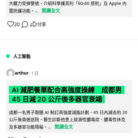
大聽力受損警號，介紹科學護耳的「60-60 原則」及 Apple 內
閱讀全文
置防護功能，...
20
分享
人工智能
arthur
1 日
AI 減肥餐單配合高強度操練 成都男
45 日減 20 公斤後多器官衰竭
成都一名男子跟隨 AI 制訂高強度減脂計劃，45 日內減去約 20
公斤後昏迷送院。醫生診斷他患上尿源性膿毒症、膿毒性休克
閱讀全文
及多器官功能障礙。...