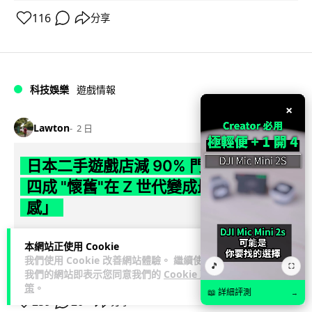
116
分享
科技娛樂
遊戲情報
×
Lawton
2 日
日本二手遊戲店減 90% 門市 業績反增
四成 "懷舊"在 Z 世代變成最潮「新鮮
感」
日本零售巨頭 GEO 將懷舊遊戲銷售門市從 1,000 間大幅減至
本網站正使用 Cookie
99 間，但銷售額卻不降反升至過往的 1.4 倍。做到「減店增
我們使用 Cookie 改善網站體驗。 繼續使用
🎵
⛶
閱讀全文
收」奇蹟，...
我們的網站即表示您同意我們的
Cookie 政
策
。
📖 詳細評測
→
259
20
分享
↗