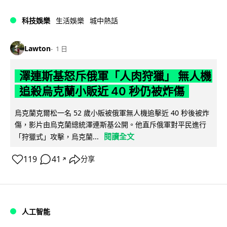
科技娛樂
生活娛樂
城中熱話
Lawton
1 日
澤連斯基怒斥俄軍「人肉狩獵」 無人機
追殺烏克蘭小販近 40 秒仍被炸傷
烏克蘭克爾松一名 52 歲小販被俄軍無人機追擊近 40 秒後被炸
傷，影片由烏克蘭總統澤連斯基公開。他直斥俄軍對平民進行
閱讀全文
「狩獵式」攻擊，烏克蘭...
119
41
分享
↗
人工智能