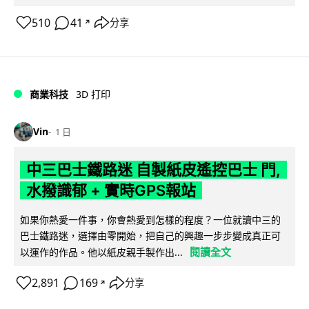
510
41
分享
↗
商業科技
3D 打印
Vin
1 日
中三巴士鐵路迷 自製紙皮遙控巴士 門,
水撥識郁 + 實時GPS報站
如果你熱愛一件事，你會熱愛到怎樣的程度？一位就讀中三的
巴士鐵路迷，選擇由零開始，把自己的興趣一步步變成真正可
閱讀全文
以運作的作品。他以紙皮親手製作出...
2,891
169
分享
↗