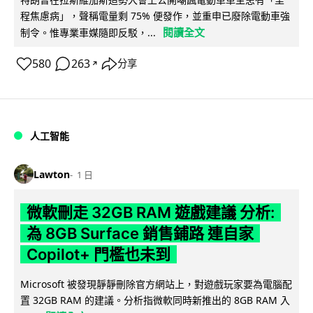
程焦慮病」，聲稱電量剩 75% 便發作，並重申已廢除電動車強
閱讀全文
制令。惟專業車媒隨即反駁，...
580
263
分享
↗
人工智能
Lawton
1 日
微軟刪走 32GB RAM 遊戲建議 分析:
為 8GB Surface 銷售鋪路 連自家
Copilot+ 門檻也未到
Microsoft 被發現靜靜刪除官方網站上，對遊戲玩家要為電腦配
置 32GB RAM 的建議。分析指微軟同時新推出的 8GB RAM 入