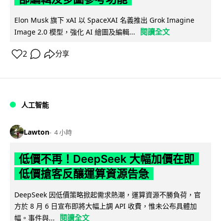
Elon Musk 旗下 xAI 以 SpaceXAI 名義推出 Grok Imagine
閱讀全文
Image 2.0 模型，強化 AI 繪圖及編輯...
2
分享
人工智能
Lawton
4 小時
低價不再！DeepSeek 大幅加價在即
低價搶客反釀運算資源告急
DeepSeek 因低價策略掀起需求熱潮，運算資源不勝負荷，官
方於 8 月 6 日宣布即將大幅上調 API 收費，惟未公布具體加
閱讀全文
幅。事件與...