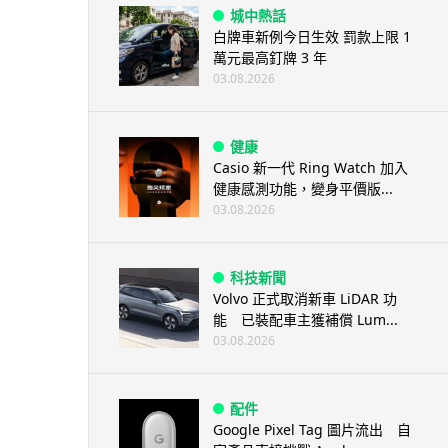
城中熱話
白牌車新例今日生效 罰款上限 1
萬元最高釘牌 3 年
03.08.2026
健康
Casio 新一代 Ring Watch 加入
健康感測功能，變身平價版...
03.08.2026
科技新聞
Volvo 正式取消新車 LiDAR 功
能 已裝配車主獲補償 Lum...
03.08.2026
配件
Google Pixel Tag 圖片流出 自