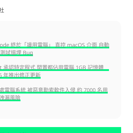
社
e Code 終於「識用電腦」 直控 macOS 介面 自動
、測試搵埋 Bug
soft 承認特定程式 閒置都佔用電腦 1GB 記憶體
26 年推出修正更新
處電腦系統 被惡意勒索軟件入侵 約 7000 名用
洩漏風險