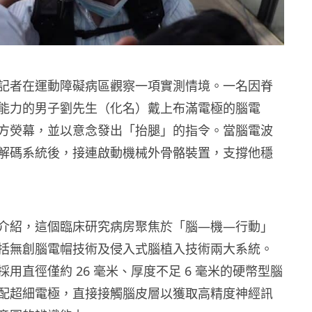
記者在運動障礙病區觀察一項實測情境。一名因脊
能力的男子劉先生（化名）戴上布滿電極的腦電
方熒幕，並以意念發出「抬腿」的指令。當腦電波
解碼系統後，接連啟動機械外骨骼裝置，支撐他穩
介紹，這個臨床研究病房聚焦於「腦—機—行動」
括無創腦電帽技術及侵入式腦植入技術兩大系統。
用直徑僅約 26 毫米、厚度不足 6 毫米的硬幣型腦
配超細電極，直接接觸腦皮層以獲取高精度神經訊