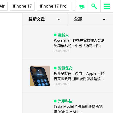
Air
iPhone 17
iPhone 17 Pro
AirPods Pro 3
Ap
最新文章
全部
機械人
Powerman 移動充電機械人登港
免鋪樁為的士小巴「送電上門」
05.08.2026
資訊保安
被命令製造「後門」 Apple 再控
告英國政府 加密後門爭議延燒...
04.08.2026
汽車科技
Tesla Model Y 長續航後驅版抵
港 YOHO MALL ...