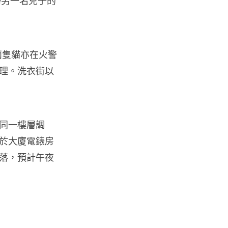
婦另一名兒子的
調普及率僅 3% 大眾繼...
04.08.2026
社交網絡
兩隻貓亦在火警
Telegram 一度從 Apple App
理。洗衣街以
Store 下架 官...
04.08.2026
城中熱話
同一樓層調
葵芳街燈狂閃近 1 小時 網民笑稱
於大廈電錶房
「幻彩泳葵芳」
04.08.2026
落，預計午夜
Windows 11
Windows 11 太食 RAM？
Microsoft 認低威承諾為 ...
04.08.2026