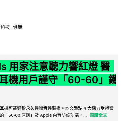
活科技
健康
ods 用家注意聽力響紅燈 醫
耳機用戶謹守「60-60」鐵
耳機可能導致永久性噪音性聽損。本文盤點 4 大聽力受損警
60-60 原則」及 Apple 內置防護功能，...
閱讀全文