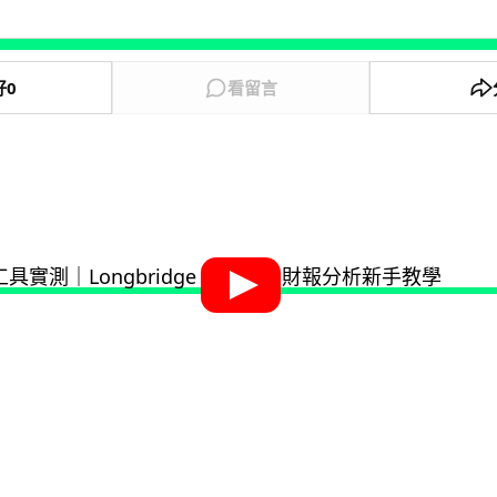
好
0
看留言