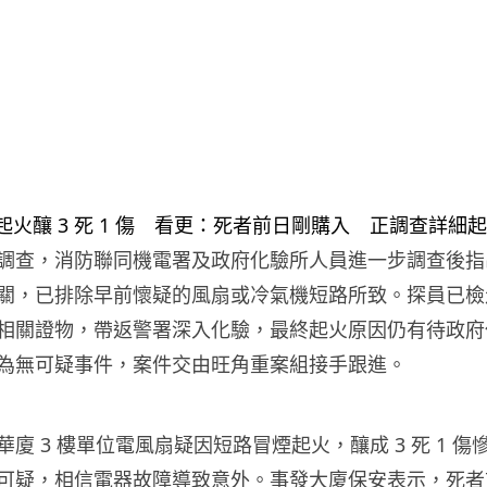
調查，消防聯同機電署及政府化驗所人員進一步調查後指
關，已排除早前懷疑的風扇或冷氣機短路所致。探員已檢
相關證物，帶返警署深入化驗，最終起火原因仍有待政府
為無可疑事件，案件交由旺角重案組接手跟進。
廈 3 樓單位電風扇疑因短路冒煙起火，釀成 3 死 1 
可疑，相信電器故障導致意外。事發大廈保安表示，死者