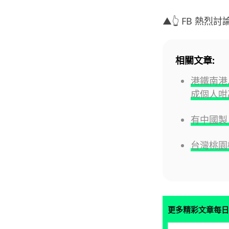
▲👆 FB 熱烈討論
相關文章:
港鐵南港
成個人咁
有中國製
台灣桃園
更多精彩文章每日