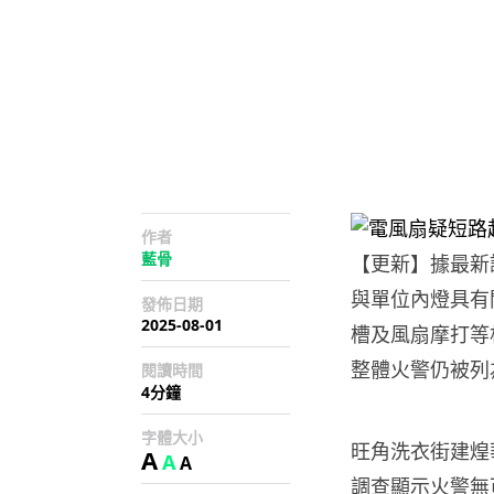
作者
藍骨
【更新】據最新
與單位內燈具有
發佈日期
2025-08-01
槽及風扇摩打等
整體火警仍被列
閱讀時間
4分鐘
字體大小
旺角洗衣街建煌華
A
A
A
調查顯示火警無