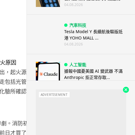
04.08.2026
汽車科技
Tesla Model Y 長續航後驅版抵
港 YOHO MALL ...
04.08.2026
人工智能
據報中國憂美國 AI 變武器 不滿
出，起火源頭
Anthropic 拒正常存取...
走包括光管燈
04.08.2026
化驗所確認。
ADVERTISEMENT
應用軟件
詐騙短訊源源不絕背後是個人資
料外洩 Surfshark Antisca...
傷慘劇。消防初步
04.08.2026
前日才買了新