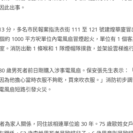
因此出事。
 13 分，多名市民報案指洗衣街 111 至 121 號建煌華
一個約 1000 平方呎單位內電風扇冒煙起火，單位有 1 個客
浴室。消防出動 1 條喉和 1 隊煙帽隊撲救，並架設雲梯進
80 歲男死者前日剛購入涉事電風扇。保安張先生表示：
因為他擔心當時衣服不夠乾，買來吹衣服。」消防初步調
電風扇短路引發火災。
傷者為家人關係，同住該相連單位逾 30 年。75 歲歐姓女戶主