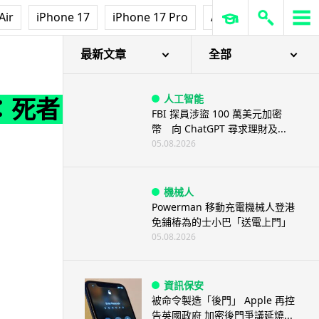
Air
iPhone 17
iPhone 17 Pro
AirPods Pro 3
Ap
最新文章
全部
人工智能
：死者
FBI 探員涉盜 100 萬美元加密
幣 向 ChatGPT 尋求理財及...
05.08.2026
機械人
Powerman 移動充電機械人登港
免鋪樁為的士小巴「送電上門」
05.08.2026
資訊保安
被命令製造「後門」 Apple 再控
告英國政府 加密後門爭議延燒...