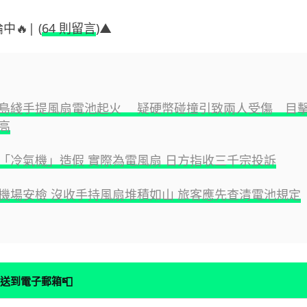
中🔥| (
64 則留言
)▲
島綫手提風扇電池起火 疑硬幣碰撞引致兩人受傷 目
高
「冷氣機」造假 實際為電風扇 日方指收三千宗投訴
機場安檢 沒收手持風扇堆積如山 旅客應先查清電池規定
📮
送到電子郵箱