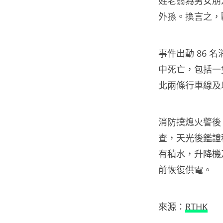
姓老翁為男女朋
外孫。換言之，
事件出動 86 
中死亡，包括一
北兩條行車線及
消防撲熄火警後
查，天光後鑑證
有積水，升降機
前恢復供電。
來源：
RTHK