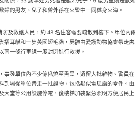
友關係，53 歲李姓男死者是歐婦兒子，6 歲男童則是歐
歐婦的男友、兒子和曾外孫在火警中一同葬身火海。
名消防及救護人員，約 48 名住客需要疏散到樓下。單位內
隻摺耳貓和一隻英國短毛貓，屍體由愛護動物協會帶走處
以南一條行車線一度封閉進行救援。
，事發單位內不少傢俬燒至熏黑，遺留大批雜物。警員在
科到場從單位帶走一批證物，包括疑似電風扇的零件。由
及大堂等公用設施停電，後樓梯加裝緊急照明方便居民上