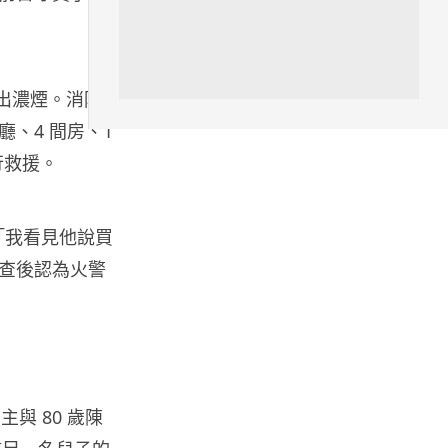
汽車科技
Tesla 無預警推出兒童車 無電池
電機一樣秒殺 炒至約港幣39萬
04.08.2026
廈冒出濃煙。消防
廳、4 間房、1
iPhone app
行救援。
歐盟再發功 Apple 終答應
iPhone 跨機剪貼簿將可貼 ...
04.08.2026
「我看見他說買
查後認為火警
攝影文化
Sony 授權鏡頭名單公佈 中國廠
平價鏡頭全數缺席 Nikon 已...
04.08.2026
與 80 歲陳
健康
室內空氣 40 度暑熱難耐 德國空