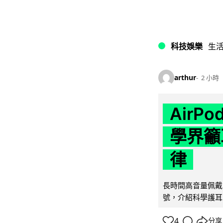
科技娛樂
生
arthur
2 小時
AirP
學界籲
律
長時間高音量佩戴
號，介紹科學護耳的「
4
分享