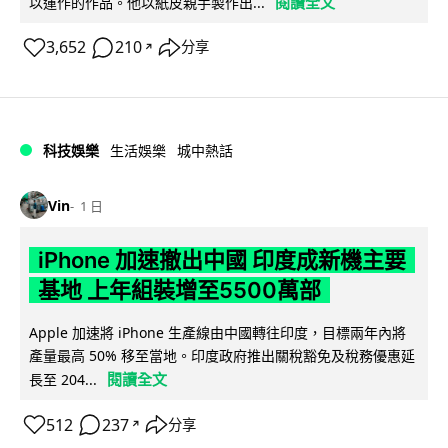
閱讀全文
以運作的作品。他以紙皮親手製作出...
3,652
210
分享
↗
科技娛樂
生活娛樂
城中熱話
Vin
1 日
iPhone 加速撤出中國 印度成新機主要
基地 上年組裝增至5500萬部
Apple 加速將 iPhone 生產線由中國轉往印度，目標兩年內將
產量最高 50% 移至當地。印度政府推出關稅豁免及稅務優惠延
閱讀全文
長至 204...
512
237
分享
↗