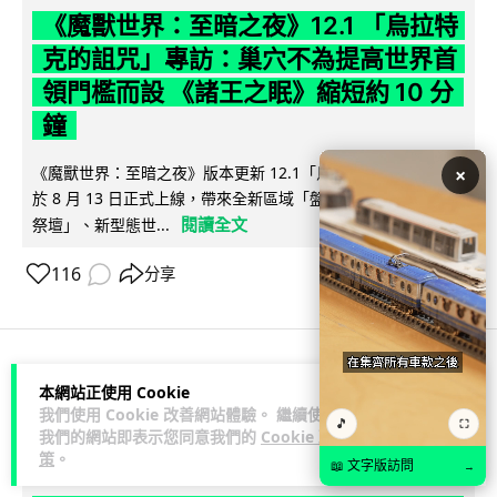
《魔獸世界：至暗之夜》12.1 「烏拉特
克的詛咒」專訪：巢穴不為提高世界首
領門檻而設 《諸王之眠》縮短約 10 分
鐘
《魔獸世界：至暗之夜》版本更新 12.1「烏拉特克的詛咒」將
×
於 8 月 13 日正式上線，帶來全新區域「盤蛇島」、地城「毒牙
閱讀全文
祭壇」、新型態世...
116
分享
科技娛樂
遊戲情報
本網站正使用 Cookie
我們使用 Cookie 改善網站體驗。 繼續使用
🎵
⛶
我們的網站即表示您同意我們的
Cookie 政
Lawton
2 日
策
。
📖 文字版訪問
→