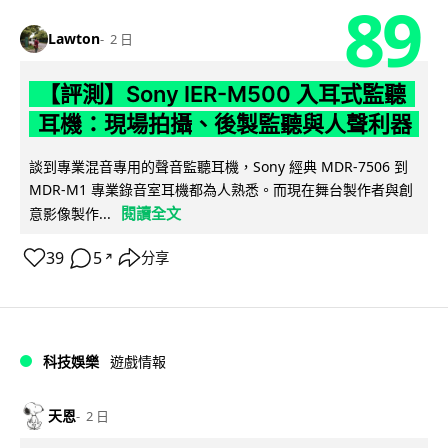
89
Lawton
2 日
【評測】Sony IER-M500 入耳式監聽
耳機：現場拍攝、後製監聽與人聲利器
談到專業混音專用的聲音監聽耳機，Sony 經典 MDR-7506 到
MDR-M1 專業錄音室耳機都為人熟悉。而現在舞台製作者與創
閱讀全文
意影像製作...
39
5
分享
↗
科技娛樂
遊戲情報
天恩
2 日