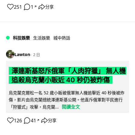
251
1
分享
↗
科技娛樂
生活娛樂
城中熱話
Lawton
2 日
澤連斯基怒斥俄軍「人肉狩獵」 無人機
追殺烏克蘭小販近 40 秒仍被炸傷
烏克蘭克爾松一名 52 歲小販被俄軍無人機追擊近 40 秒後被炸
傷，影片由烏克蘭總統澤連斯基公開。他直斥俄軍對平民進行
閱讀全文
「狩獵式」攻擊，烏克蘭...
126
41
分享
↗