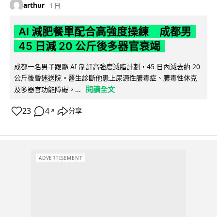
arthur
1 日
AI 減肥餐單配合高強度操練 成都男
45 日減 20 公斤後多器官衰竭
成都一名男子跟隨 AI 制訂高強度減脂計劃，45 日內減去約 20
公斤後昏迷送院。醫生診斷他患上尿源性膿毒症、膿毒性休克
閱讀全文
及多器官功能障礙。...
23
4
分享
↗
ADVERTISEMENT