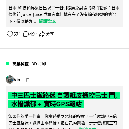
日本 AI 技術界近日出現了一個引發廣泛討論的熱門話題：日本
偶像前 Juice=Juice 成員宮本佳林在完全沒有編程經驗的情況
閱讀全文
下，僅憑藉與...
571
49
分享
↗
商業科技
3D 打印
Vin
1 日
中三巴士鐵路迷 自製紙皮遙控巴士 門,
水撥識郁 + 實時GPS報站
如果你熱愛一件事，你會熱愛到怎樣的程度？一位就讀中三的
巴士鐵路迷，選擇由零開始，把自己的興趣一步步變成真正可