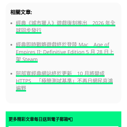
相關文章:
經典《城市獵人》遊戲復刻推出 2026 年全
球同步發行
經典即時戰略遊戲終於登陸 Mac Age of
Empires II: Definitive Edition 5 月 28 日上
架 Steam
阿部寛經典網站終於更新 10 月將變成
HTTPS 「極簡測試基準」不再日網民哀鴻
遍野
📮
更多精彩文章每日送到電子郵箱