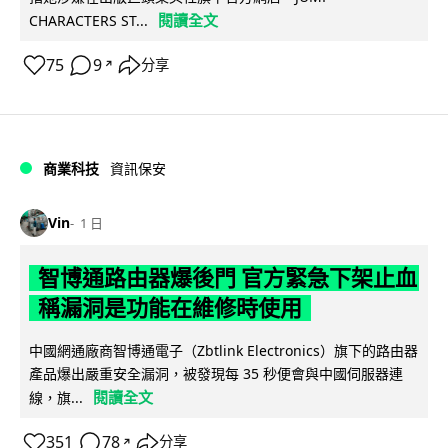
閱讀全文
CHARACTERS ST...
75
9
分享
↗
商業科技
資訊保安
Vin
1 日
智博通路由器爆後門 官方緊急下架止血
稱漏洞是功能在維修時使用
中國網通廠商智博通電子（Zbtlink Electronics）旗下的路由器
產品爆出嚴重安全漏洞，被發現每 35 秒便會與中國伺服器連
閱讀全文
線，旗...
351
78
分享
↗