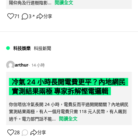
閱讀全文
陽仰角及行道樹陰影...
71
3
分享
↗
科技娛樂
科技新聞
arthur
14 小時
冷氣 24 小時長開電費更平？內地網民
實測結果兩極 專家拆解慳電邏輯
你信唔信冷氣長開 24 小時，電費反而平過開開關關？內地網民
實測結果兩極，有人一個月電費只需 118 元人民幣，有人飆到
閱讀全文
過千。電力部門話不能...
28
分享