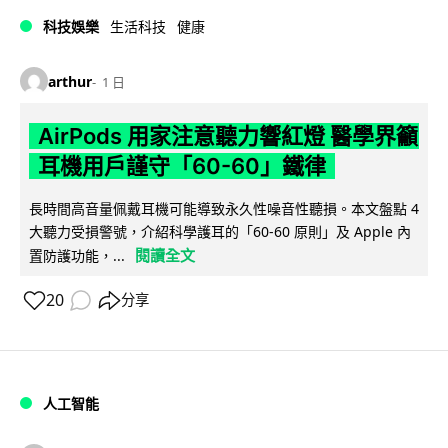
科技娛樂
生活科技
健康
arthur
1 日
AirPods 用家注意聽力響紅燈 醫學界籲
耳機用戶謹守「60-60」鐵律
長時間高音量佩戴耳機可能導致永久性噪音性聽損。本文盤點 4
大聽力受損警號，介紹科學護耳的「60-60 原則」及 Apple 內
閱讀全文
置防護功能，...
20
分享
人工智能