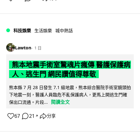
科技娛樂
生活娛樂
城中熱話
Lawton
1 日
熊本地震手術室驚魂片瘋傳 醫護保護病
人、逃生門 網民讚值得尊敬
熊本縣 7 月 28 日發生 7.1 級地震，熊本綜合醫院手術室鏡頭拍
下地震一刻，醫護人員臨危不亂保護病人，更馬上開逃生門確
閱讀全文
保出口流通。片段...
67
21
分享
↗