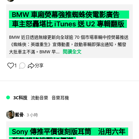
BMW 車廂熒幕強推蜘蛛俠電影廣告
車主怒轟堪比 iTunes 送 U2 專輯翻版
BMW 近日透過無線更新向全球逾 70 個市場車輛中控熒幕推送
《蜘蛛俠：英雄重生》宣傳動畫，啟動車輛即彈出通知，觸發
閱讀全文
大批車主不滿。BMW 早...
1
分享
3C科技
流動音樂
音樂耳機
藍骨
3 小時
Sony 傳推平價復刻版耳筒 沿用六年