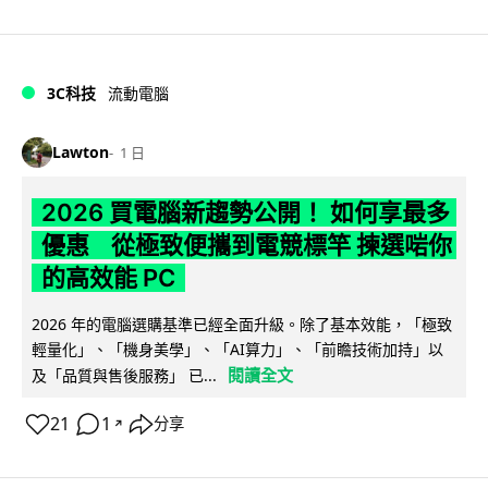
3C科技
流動電腦
Lawton
1 日
2026 買電腦新趨勢公開！ 如何享最多
優惠 從極致便攜到電競標竿 揀選啱你
的高效能 PC
2026 年的電腦選購基準已經全面升級。除了基本效能，「極致
輕量化」、「機身美學」、「AI算力」、「前瞻技術加持」以
閱讀全文
及「品質與售後服務」 已...
21
1
分享
↗