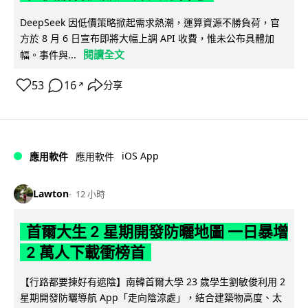
DeepSeek 因低價策略掀起需求熱潮，運算資源不勝負荷，官
方於 8 月 6 日宣布即將大幅上調 API 收費，惟未公布具體加
閱讀全文
幅。事件與...
53
16
分享
↗
iOS App
應用軟件
應用軟件
Lawton
12 小時
首爾大生 2 星期開發防曬地圖 一日暴增
2 萬人下載衝榜首
【行路都要揀好有遮陰】南韓首爾大學 23 歲學生劉敏俊利用 2
星期開發防曬導航 App「走向陰涼處」，結合建築物高度、太