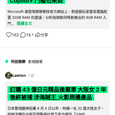
Copilot+ 門檻也未到
Microsoft 被發現靜靜刪除官方網站上，對遊戲玩家要為電腦配
置 32GB RAM 的建議。分析指微軟同時新推出的 8GB RAM 入
閱讀全文
門...
163
16
分享
↗
科技娛樂
影視娛樂
Lawton
1 日
訂購 43 億日元精品後棄單 大阪女 2 年
後終被捕 涉海賊王,火影周邊產品
日本警視廳神田署 8 月 6 日公布，拘捕一名 32 歲大阪女子，
指她涉嫌在出版巨頭集英社旗下官方網店「JUMP