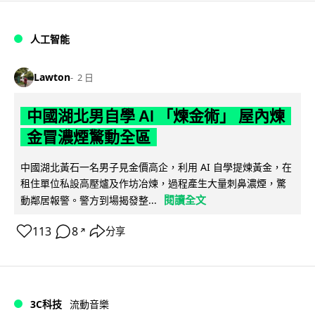
人工智能
Lawton
2 日
中國湖北男自學 AI 「煉金術」 屋內煉
金冒濃煙驚動全區
中國湖北黃石一名男子見金價高企，利用 AI 自學提煉黃金，在
租住單位私設高壓爐及作坊冶煉，過程產生大量刺鼻濃煙，驚
閱讀全文
動鄰居報警。警方到場揭發整...
113
8
分享
↗
3C科技
流動音樂