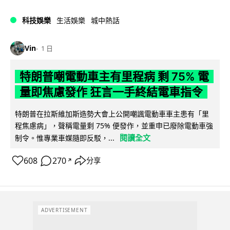
科技娛樂
生活娛樂
城中熱話
Vin
1 日
特朗普嘲電動車主有里程病 剩 75% 電
量即焦慮發作 狂言一手終結電車指令
特朗普在拉斯維加斯造勢大會上公開嘲諷電動車車主患有「里
程焦慮病」，聲稱電量剩 75% 便發作，並重申已廢除電動車強
閱讀全文
制令。惟專業車媒隨即反駁，...
608
270
分享
↗
ADVERTISEMENT