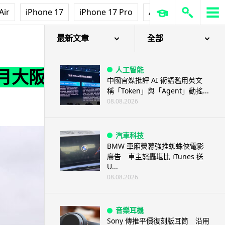
Air
iPhone 17
iPhone 17 Pro
AirPods Pro 3
Ap
最新文章
全部
人工智能
十月大阪
中國官媒批評 AI 術語濫用英文
稱「Token」與「Agent」動搖...
08.08.2026
汽車科技
BMW 車廂熒幕強推蜘蛛俠電影
廣告 車主怒轟堪比 iTunes 送
U...
08.08.2026
音樂耳機
Sony 傳推平價復刻版耳筒 沿用