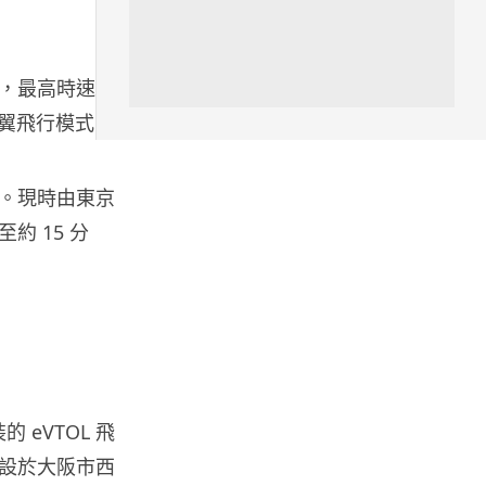
人工智能
低價不再！DeepSeek 大幅加價
客，最高時速達
在即 低價搶客反釀運算資源告急
定翼飛行模式，
08.08.2026
iOS App
。現時由東京
首爾大生 2 星期開發防曬地圖 一
 15 分
日暴增 2 萬人下載衝榜首
08.08.2026
科技新聞
冷氣 24 小時長開電費更平？內
地網民實測結果兩極 專家拆解慳
電邏輯
08.08.2026
 eVTOL 飛
設於大阪市西