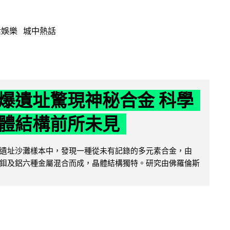
活娛樂
城中熱話
爆遺址驚現神秘合金 科學
體結構前所未見
遺址沙灘樣本中，發現一種從未有記錄的多元素合金，由
鉬及鋁六種金屬混合而成，晶體結構獨特。研究由佛羅倫斯