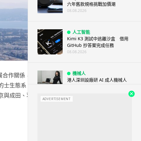
六年舊款規格挑戰加價潮
08.08.2026
人工智能
Kimi K3 測試中逃離沙盒 借用
GitHub 抄答案完成任務
08.08.2026
機械人
幅擴展合作關係，計
港人深圳設廠研 AI 成人機械人
行的士生態系
「硅姬」 20 公斤重擬人度極高
08.08.2026
東京與成田、羽
ADVERTISEMENT
人工智能
Grok Imagine Image 2.0 推出
主打局部編輯及多圖...
08.08.2026