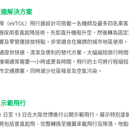
交通解決方案
降（eVTOL）飛行器設計可搭載一名機師及最多四名乘
飛行器採用垂直起降技術，先如直升機般升空，然後轉為固
響及零營運排放特點，非常適合在擁擠的城市地區使用。
通提供快速、清潔及便利的替代方案，大幅縮短旅行時間
機場通常需要一小時或更長時間，飛行的士可將行程縮短至約
市交通擠塞，同時減少社區噪音及空氣污染。
月示範飛行
 1 日至 13 日在大阪世博進行公開示範飛行，展示特別塗裝的
將包括垂直起飛、完整轉換至機翼承載飛行及降落，地點