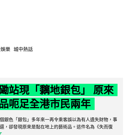
活娛樂
城中熱話
磡站現「黐地銀包」 原來
品呃足全港市民兩年
個銀色「銀包」多年來一再令乘客誤以為有人遺失財物，事
還，卻發現原來是黏在地上的藝術品。這件名為《失而復
文