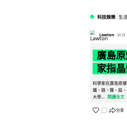
科技娛樂
生
Lawton
39 分
廣島原
家指晶
科學家在廣島原爆
鐵、鉻、鎳、錳、
大學...
閱讀全文
分享