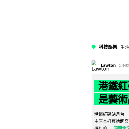
科技娛樂
生
Lawton
2 小時
港鐵紅
是藝術
港鐵紅磡站月台一
主原本打算拾起交
得》的...
閱讀全