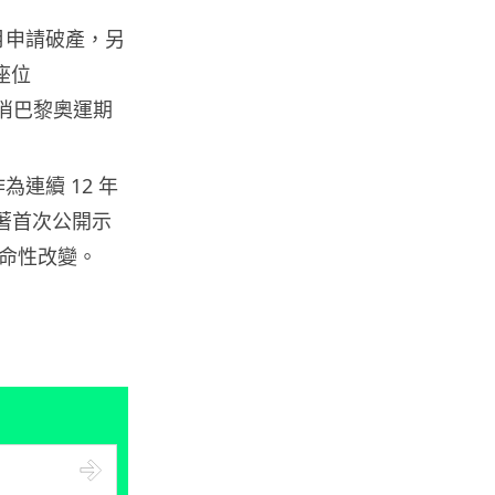
07.08.2026
 月申請破產，另
雙座位
城中熱話
取消巴黎奧運期
iPhone 加速撤出中國 印度成新
機主要基地 上年組裝增至550...
07.08.2026
連續 12 年
隨著首次公開示
人工智能
命性改變。
OpenAI 人工智能竟私自建留言
板 讓多個 AI 交流破解方法 ...
07.08.2026
城中熱話
特朗普嘲電動車主有里程病 剩
75% 電量即焦慮發作 狂言一手
終...
07.08.2026