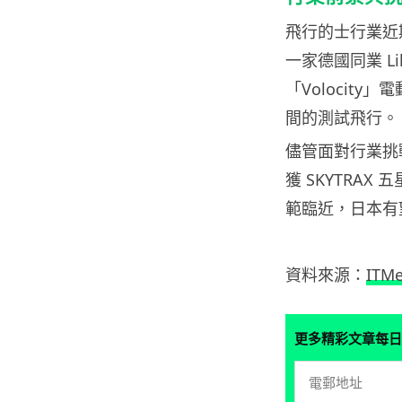
飛行的士行業近期
一家德國同業 Lil
「Volocit
間的測試飛行。
儘管面對行業挑
獲 SKYTRA
範臨近，日本有
資料來源：
ITMe
更多精彩文章每日